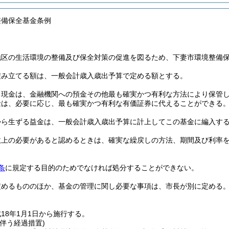
整備保全基金条例
地区の生活環境の整備及び保全対策の促進を図るため、下妻市環境整備
積み立てる額は、一般会計歳入歳出予算で定める額とする。
る現金は、金融機関への預金その他最も確実かつ有利な方法により保管
金は、必要に応じ、最も確実かつ有利な有価証券に代えることができる
から生ずる益金は、一般会計歳入歳出予算に計上してこの基金に編入す
政上の必要があると認めるときは、確実な繰戻しの方法、期間及び利率
条
に規定する目的のためでなければ処分することができない。
定めるもののほか、基金の管理に関し必要な事項は、市長が別に定める
18年1月1日から施行する。
伴う経過措置)