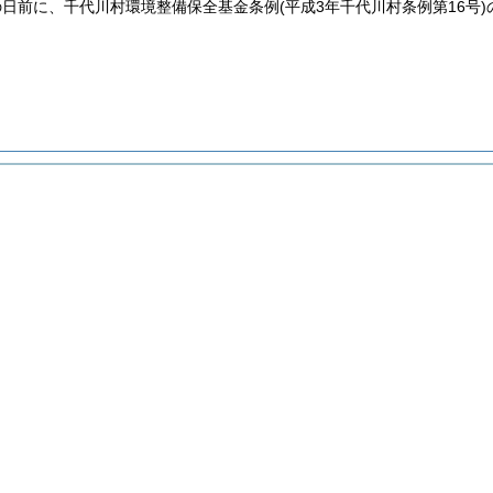
の日前に、千代川村環境整備保全基金条例
(平成3年千代川村条例第16号)