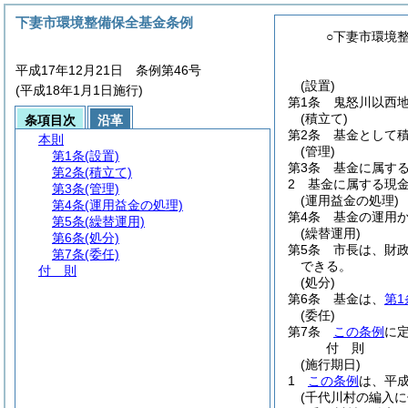
下妻市環境整備保全基金条例
○下妻市環境
平成17年12月21日 条例第46号
(設置)
(平成18年1月1日施行)
第1条
鬼怒川以西
(積立て)
条項目次
沿革
第2条
基金として
本則
(管理)
第1条
(設置)
第3条
基金に属す
第2条
(積立て)
2
基金に属する現
第3条
(管理)
(運用益金の処理)
第4条
(運用益金の処理)
第4条
基金の運用
第5条
(繰替運用)
(繰替運用)
第6条
(処分)
第5条
市長は、財
第7条
(委任)
できる。
付 則
(処分)
第6条
基金は、
第1
(委任)
第7条
この条例
に
付
則
(施行期日)
1
この条例
は、平成
(千代川村の編入に