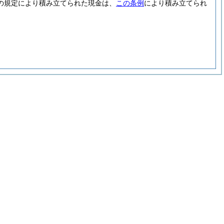
の規定により積み立てられた現金は、
この条例
により積み立てられ