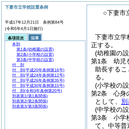
下妻市立学校設置条例
○下妻市
平成17年12月21日 条例第84号
(令和5年4月1日施行)
下妻市立学
条項目次
沿革
正する。
本則
第1条
(幼稚園の設置)
(幼稚園の設
第2条
(小学校の設置)
第3条
(中学校の設置)
第1条
幼児
付 則
助長するこ
付 則
(平成20年条例第16号)
付 則
(平成24年条例第12号)
る。
付 則
(平成26年条例第35号)
(小学校の設
付 則
(平成30年条例第15号)
付 則
(令和3年条例第20号)
第2条
心身
別表第1
(第1条関係)
として、
別
別表第2
(第2条関係)
別表第3
(第3条関係)
(中学校の設
第3条
小学
て、中等普