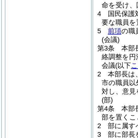
命を受け、
4
国民保護
要な職員を
5
前項
の職
(会議)
第3条
本部
絡調整を円
会議
(以下
こ
2
本部長は
市の職員以
対し、意見
(部)
第4条
本部
部を置くこ
2
部に属す
3
部に部長