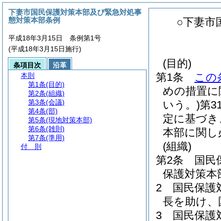
下妻市国民保護対策本部及び緊急対処事
態対策本部条例
○下妻市
平成18年3月15日 条例第1号
(平成18年3月15日施行)
(目的)
条項目次
沿革
第1条
この
本則
第1条
(目的)
めの措置に
第2条
(組織)
第3条
(会議)
いう。)
第3
第4条
(部)
定に基づき
第5条
(現地対策本部)
第6条
(雑則)
本部に関し
第7条
(準用)
(組織)
付 則
第2条
国民
保護対策本
2
国民保護
長を助け、
3
国民保護