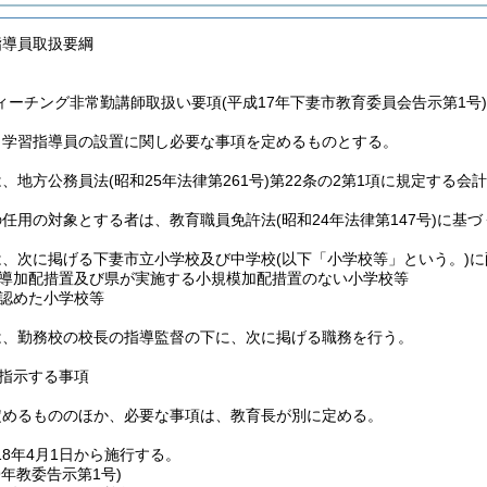
指導員取扱要綱
ィーチング非常勤講師取扱い要項(平成17年下妻市教育委員会告示第1号
、学習指導員の設置に関し必要な事項を定めるものとする。
は、地方公務員法
(昭和25年法律第261号)
第22条の2第1項に規定する会
の任用の対象とする者は、教育職員免許法
(昭和24年法律第147号)
に基づ
は、次に掲げる下妻市立小学校及び中学校
(以下「小学校等」という。)
に
導加配措置及び県が実施する小規模加配措置のない小学校等
認めた小学校等
は、勤務校の校長の指導監督の下に、次に掲げる職務を行う。
指示する事項
定めるもののほか、必要な事項は、教育長が別に定める。
8年4月1日から施行する。
9年
教委告示第1号)