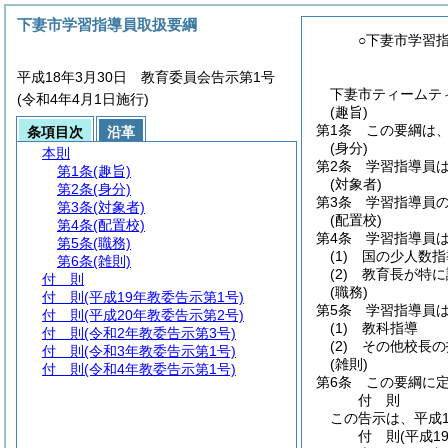
下妻市学習指導員取扱要綱
○下妻市学習
平成18年3月30日 教育委員会告示第1号
下妻市ティームテ
(令和4年4月1日施行)
(趣旨)
第1条
この要綱は
条項目次
沿革
(身分)
本則
第2条
学習指導員
第1条
(趣旨)
(対象者)
第2条
(身分)
第3条
学習指導員
第3条
(対象者)
(配置校)
第4条
(配置校)
第4条
学習指導員
第5条
(職務)
(1)
国の少人数指
第6条
(雑則)
(2)
教育長が特に
付 則
(職務)
付 則
(平成19年教委告示第1号)
第5条
学習指導員
付 則
(平成20年教委告示第2号)
(1)
教科指導
付 則
(令和2年教委告示第3号)
(2)
その他校長の
付 則
(令和3年教委告示第1号)
(雑則)
付 則
(令和4年教委告示第1号)
第6条
この要綱に
付
則
この告示は、平成1
付
則
(平成1