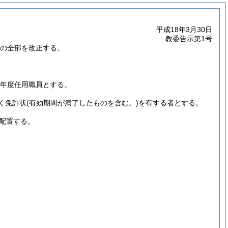
平成18年3月30日
教委告示第1号
)の全部を改正する。
計年度任用職員とする。
く免許状
(有効期間が満了したものを含む。)
を有する者とする。
配置する。