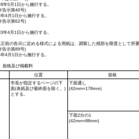
8年5月1日から施行する。
年
告示第40号)
3年4月1日から施行する。
年
告示第62号)
3年4月1日から施行する。
改正前の告示に定める様式による用紙は、調製した残部を限度として所
年
告示第89号)
5年4月1日から施行する。
、規格及び掲載料
位置
規格
市長が指定するページの下
下面通し
面
(表紙及び最終面を除く。)
(42mm×178mm)
とする。
下面2分の1
(42mm×88mm)