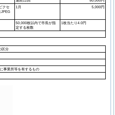
連続12回
80,000円
4ピクセ
1月
5,000円
JPEG
50,000枚以内で市長が指
1枚当たり4.0円
定する枚数
の区分
内に事業所等を有するもの