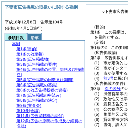
下妻市広告掲載の取扱いに関する要綱
○下妻市広告
平成18年12月8日 告示第104号
(目的)
(令和5年4月1日施行)
第1条
この要綱は
を目的とする。
条項目次
沿革
(定義)
本則
第1条の2
この要綱
第1条
(目的)
(広告掲載物)
第1条の2
(定義)
第2条
広告掲載を
第2条
(広告掲載物)
(1)
市が定例的に
第3条
(広告掲載の要件)
(2)
市がインター
第4条
(広告掲載の位置、規格及び掲載
(3)
市が使用する
料)
(4)
前3号
に掲げ
第5条
(広告掲載の回数又は期間)
(広告掲載の要件)
第6条
(広告掲載の募集)
第3条
次の各号
の
第6条の2
(広告掲載者の資格)
(1)
風俗営業等の
第7条
(広告掲載の申込み)
(2)
政治性又は宗
第8条
(広告掲載の決定)
(3)
意見広告又は
第9条
(審査会)
(4)
公の秩序又は
第10条
(会議)
(5)
集団的又は常
第11条
(広告掲載料の納付)
(6)
貸金業法
(昭
第12条
(広告の原稿の作成及び経費の
(7)
虚偽、誇大又
負担)