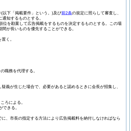
件
(以下「掲載要件」という。)
及び
前2条
の規定に照らして審査し、
に通知するものとする。
順位を勘案して広告掲載をするものを決定するものとする。
この場
期間が長いものを優先することができる。
を置く。
その職務を代理する。
し疑義が生じた場合で、必要があると認めるときに会長が招集し、
ところによる。
ができる。
でに、市長の指定する方法により広告掲載料を納付しなければなら