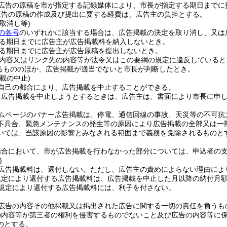
広告の原稿を市が指定する記録媒体により、市長が指定する期日までに
広告の原稿の作成及び提出に要する経費は、広告主の負担とする。
取消し等)
の各号
のいずれかに該当する場合は、広告掲載の決定を取り消し、又は
る期日までに広告主が広告掲載料を納入しないとき。
る期日までに広告主が広告原稿を提出しないとき。
内容又はリンク先の内容等が法令又はこの要綱の規定に違反していると
るもののほか、広告掲載が適当でないと市長が判断したとき。
載の中止)
自己の都合により、広告掲載を中止することができる。
り広告掲載を中止しようとするときは、広告主は、書面により市長に申
ムページのバナー広告掲載は、停電、通信回線の事故、天災等の不可抗
不具合、緊急メンテナンスの発生等の原因により広告掲載の全部又は一
いては、当該原因の影響とみなされる範囲まで義務を免除されるものと
場合において、市が広告掲載を行わなかった部分については、申込者の
)
広告掲載料は、還付しない。
ただし、広告主の責めによらない理由によ
規定により還付する広告掲載料は、広告掲載を中止した月以降の納付月
規定により還付する広告掲載料には、利子を付さない。
広告の内容その他掲載又は掲出された広告に関する一切の責任を負うも
の内容等が第三者の権利を侵害するものでないこと及び広告の内容等に
のとする。