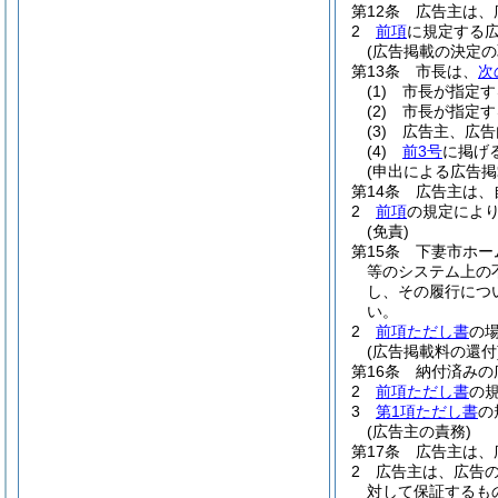
第12条
広告主は、
2
前項
に規定する
(広告掲載の決定の
第13条
市長は、
次
(1)
市長が指定す
(2)
市長が指定す
(3)
広告主、広告
(4)
前3号
に掲げ
(申出による広告掲
第14条
広告主は、
2
前項
の規定によ
(免責)
第15条
下妻市ホー
等のシステム上の
し、その履行につ
い。
2
前項ただし書
の
(広告掲載料の還付
第16条
納付済みの
2
前項ただし書
の
3
第1項ただし書
の
(広告主の責務)
第17条
広告主は、
2
広告主は、広告
対して保証するも