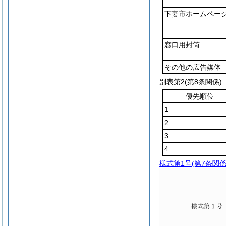
下妻市ホームペー
窓口用封筒
その他の広告媒体
別表第2
(第8条関係)
優先順位
1
2
3
4
様式第1号
(第7条関係