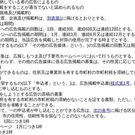
納している者の広告によるもの
載をすることが適当でないと認められるもの
規格及び掲載料)
位置、企画及び掲載料は、
別表第1
に掲げるとおりとする。
は期間)
への広告掲載の回数は、1回、連続3回、連続6回又は連続12回とする。
ジへの広告掲載の期間は、1月、連続3月、連続6月又は連続12月とす
載の期間は、当該広告を掲載した封筒の使用が完了する時までとする。
定するもの
(以下「その他の広告媒体」という。)
の広告掲載の回数又は期
募集は、広報しもつま及び下妻市ホームページにおいて行うものとする
かわらず、その他の広告媒体に係る広告掲載の募集は、その性質に応じ
)
ができるものは、住所又は事業所を有する市町村の市町村税を滞納して
)
希望するもの
(以下「申込者」という。)
は、広告掲載申込書
(
様式第1号
。
に申し込むものとする。
をしようとする広告の原稿の素案
所を有する市町村の市町村税の滞納がないことを証する書類。
ただし、
提出を省略することができる。
いて、一の申込者が申し込むことができる広告は、
次の各号
に掲げる区
、市の信用性、信頼性等を損なうことのないものとする。
 1回につき1枠
ページ 1月につき1枠
つき1枠