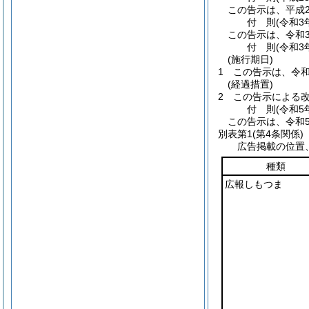
この告示は、平成2
付
則
(令和3
この告示は、令和
付
則
(令和3
(施行期日)
1
この告示は、令和
(経過措置)
2
この告示による
付
則
(令和5
この告示は、令和
別表第1
(第4条関係)
広告掲載の位置
種類
広報しもつま