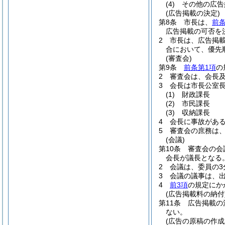
(4)
その他の広告
(広告掲載の決定)
第8条
市長は、
前条
広告掲載の可否を
2
市長は、広告掲
合において、優先
(審査会)
第9条
前条第1項
の
2
審査会は、会長
3
会長は市長公室
(1)
財政課長
(2)
市民課長
(3)
収納課長
4
会長に事故があ
5
審査会の庶務は
(会議)
第10条
審査会の会
会長が議長となる
2
会議は、委員の3
3
会議の議事は、
4
前3項
の規定にか
(広告掲載料の納付
第11条
広告掲載の
ない。
(広告の原稿の作成