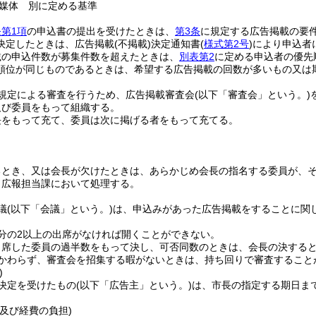
媒体 別に定める基準
第1項
の申込書の提出を受けたときは、
第3条
に規定する広告掲載の要
決定したときは、広告掲載
(不掲載)
決定通知書
(
様式第2号
)
により申込者
載の申込件数が募集件数を超えたときは、
別表第2
に定める申込者の優先
順位が同じものであるときは、希望する広告掲載の回数が多いもの又は
規定による審査を行うため、広告掲載審査会
(以下「審査会」という。)
及び委員をもって組織する。
長をもって充て、委員は次に掲げる者をもって充てる。
るとき、又は会長が欠けたときは、あらかじめ会長の指名する委員が、
、広報担当課において処理する。
議
(以下「会議」という。)
は、申込みがあった広告掲載をすることに関
。
分の2以上の出席がなければ開くことができない。
出席した委員の過半数をもって決し、可否同数のときは、会長の決する
かわらず、審査会を招集する暇がないときは、持ち回りで審査すること
)
決定を受けたもの
(以下「広告主」という。)
は、市長の指定する期日ま
及び経費の負担)