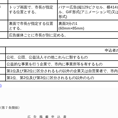
ジ
トップ画面で、市長が指定
バナー広告
(縦129ピクセル、横41
する位置とする。
ル、GIF形式
(アニメーション可)
又は
形式)
裏面で市長が指定する位置
裏面3分の1
とする。
(60mm×85mm)
広告媒体ごとに市長が別に定める。
申込者
公社、公団、公益法人その他これらに類するもの
公益的な事業を行う企業で、市内に事業所等を有するもの
第1位及び第2位に区分されるもの以外の企業又は自営業者で、市
第1位、第2位及び第3位に区分されるもの以外のもの
)