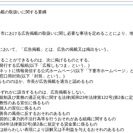
掲載の取扱いに関する要綱
、市における広告掲載の取扱いに関し必要な事項を定めることにより、
において、「広告掲載」とは、広告の掲載又は掲出をいう。
することができるものは、次に掲げるものとする。
発行する広報紙
(以下「広報しもつま」という。)
ネットに情報発信する公式ホームページ
(以下「下妻市ホームページ」と
窓口用封筒
(以下「封筒」という。)
るもののほか、市長が広告掲載を適当と認めるもの
いずれかに該当するものは、広告掲載をしない。
規制及び業務の適正化等に関する法律
(昭和23年法律第122号)
第2条に
教性のある宣伝に係るもの
個人の宣伝に係るもの
善良の風俗に反するおそれのあるもの
習的に暴力的不法行為等を行うおそれがある組織に関するもの
和58年法律第32号)
第2条に規定する貸金業に係るもの
は紛らわしい表現により誤解又は不利益を与えるおそれのあるもの