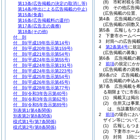
(8)
市町村税を滞
第13条
(広告掲載の決定の取消し等)
(9)
その他広告掲
第14条
(申出による広告掲載の中止)
(広告掲載の位置、
第15条
(免責)
第4条
広告掲載の
第16条
(広告掲載料の還付)
(広告掲載の回数又
第17条
(広告主の責務)
第5条
広報しもつま
第18条
(その他)
2
下妻市ホームペー
付 則
3
封筒への広告掲
付 則
(平成19年告示第14号)
4
第2条第4号
に規
付 則
(平成20年告示第159号)
(広告掲載の募集)
付 則
(平成21年告示第54号)
第6条
広告掲載の
付 則
(平成24年告示第55号)
2
前項
の規定にか
付 則
(平成24年告示第191号)
(広告掲載者の資格
付 則
(平成24年告示第223号)
第6条の2
広告掲載
付 則
(平成25年告示第54号)
(広告掲載の申込み
付 則
(平成26年告示第45号)
第7条
広告掲載を
付 則
(平成28年告示第77号)
る期限までに市長
付 則
(令和3年告示第40号)
(1)
掲載又は掲出
付 則
(令和3年告示第62号)
(2)
住所又は事業
付 則
(令和5年告示第89号)
は、当該書類の
別表第1
(第4条関係)
2
前項
の場合にお
別表第2
(第8条関係)
ザイン等について
様式第1号
(第7条関係)
(1)
広報しもつま
様式第2号
(第8条関係)
(2)
下妻市ホーム
(3)
封筒 1回に