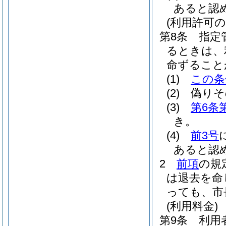
あると認
(利用許可の
第8条
指定
るときは、
命ずること
(1)
この条
(2)
偽りそ
(3)
第6条
き。
(4)
前3号
あると認
2
前項
の規
は退去を命
っても、市
(利用料金)
第9条
利用