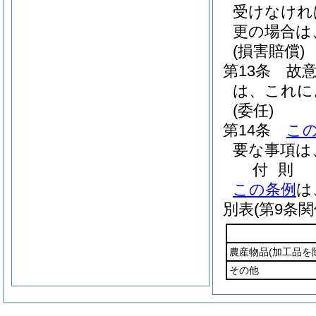
受けなけれ
更の場合は
(損害賠償)
第13条
故
は、これに
(委任)
第14条
こ
要な事項は
付
則
この条例
は
別表
(第9条関
農産物品
(加工品を
その他