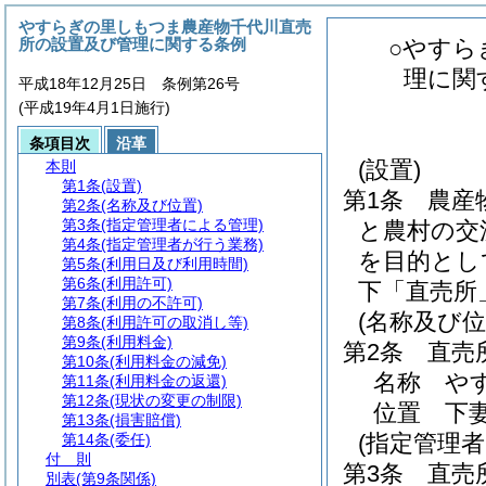
やすらぎの里しもつま農産物千代川直売
所の設置及び管理に関する条例
○やすら
理に関
平成18年12月25日 条例第26号
(平成19年4月1日施行)
条項目次
沿革
(設置)
本則
第1条
(設置)
第1条
農産
第2条
(名称及び位置)
第3条
(指定管理者による管理)
と農村の交
第4条
(指定管理者が行う業務)
を目的とし
第5条
(利用日及び利用時間)
第6条
(利用許可)
下「直売所
第7条
(利用の不許可)
(名称及び位
第8条
(利用許可の取消し等)
第9条
(利用料金)
第2条
直売
第10条
(利用料金の減免)
名称 や
第11条
(利用料金の返還)
第12条
(現状の変更の制限)
位置 下妻
第13条
(損害賠償)
(指定管理
第14条
(委任)
付 則
第3条
直売
別表
(第9条関係)