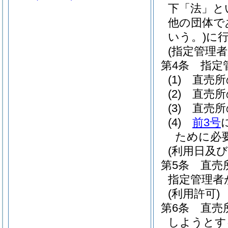
下「法」と
他の団体で
いう。)
に
(指定管理者
第4条
指定
(1)
直売所
(2)
直売所
(3)
直売所
(4)
前3号
ために必
(利用日及び
第5条
直売
指定管理者
(利用許可)
第6条
直売
しようとす