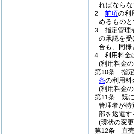
ればならな
2
前項
の利
めるものと
3
指定管理
の承認を受
合も、同様
4
利用料金
(利用料金の
第10条
指
条
の利用料
(利用料金の
第11条
既
管理者が特
部を返還す
(現状の変更
第12条
直