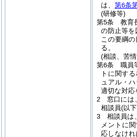
は、
第6条
(研修等)
第5条
教育
の防止等を
この要綱の
る。
(相談、苦情
第6条
職員
トに関する
ュアル・ハ
適切な対応
2
窓口には
相談員
(以
3
相談員は
メントに関
応しなけれ