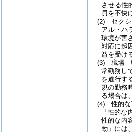
させる性
員を不快
(2)
セクシ
アル・ハ
環境が害
対応に起
益を受け
(3)
職場 
常勤務し
を遂行す
規の勤務
る場合は
(4)
性的な
「性的な
性的な内
動」には