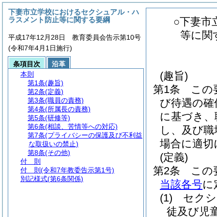
下妻市立学校におけるセクシュアル・ハ
ラスメント防止等に関する要綱
○下妻市
等に関
平成17年12月28日 教育委員会告示第10号
(令和7年4月1日施行)
条項目次
沿革
(趣旨)
本則
第1条
(趣旨)
第1条
この
第2条
(定義)
第3条
(職員の責務)
び待遇の確
第4条
(所属長の責務)
に基づき、
第5条
(研修等)
第6条
(相談、苦情等への対応)
し、及び職
第7条
(プライバシーの保護及び不利益
場合に適切
な取扱いの禁止)
第8条
(その他)
(定義)
付 則
第2条
この
付 則
(令和7年教委告示第1号)
別記様式
(第6条関係)
当該各号
に
(1)
セクシ
徒及び児