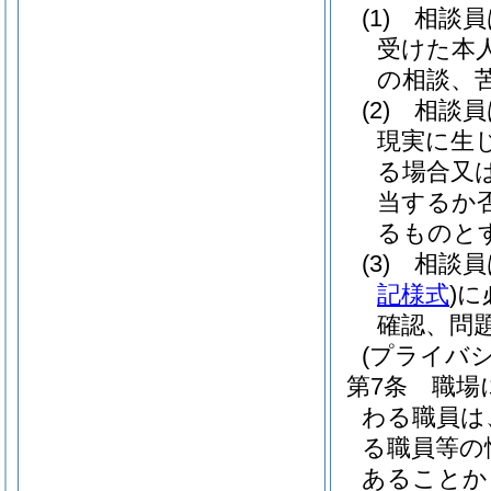
(1)
相談員
受けた本
の相談、
(2)
相談員
現実に生
る場合又
当するか
るものと
(3)
相談員
記様式
)
に
確認、問
(プライバ
第7条
職場
わる職員は
る職員等の
あることか