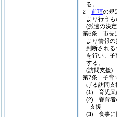
る。
2
前項
の規
より行うも
(派遣の決定
第6条
市長
より情報の
判断される
を行い、子
する。
(訪問支援)
第7条
子育
げる訪問支
(1)
育児又
(2)
養育者
支援
(3)
食事に