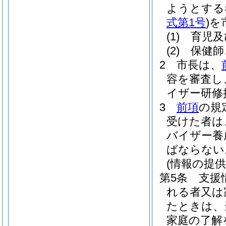
ようとする
式第1号
)
を
(1)
育児及
(2)
保健師
2
市長は、
容を審査し
イザー研修
3
前項
の規
受けた者は
バイザー養
ばならない
(情報の提供
第5条
支援
れる者又は
たときは、
家庭の了解