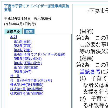
下妻市子育てアドバイザー派遣事業実施
要綱
○下妻市
平成19年3月26日 告示第29号
(令和3年4月1日施行)
(目的)
条項目次
沿革
第1条
この
本則
第1条
(目的)
し必要な事
第2条
(定義)
第3条
(対象)
等の解決又
第4条
(子育てアドバイザーの登録)
(定義)
第5条
(情報の提供)
第6条
(派遣の決定)
第2条
この
第7条
(訪問支援)
当該各号
に
第8条
(委任)
付 則
(1)
子育て
付 則
(令和3年告示第62号)
な者又は
様式第1号
(第4条関係)
様式第2号
(第5条関係)
支援を行
様式第3号
(第7条関係)
(2)
子育て
る相談等