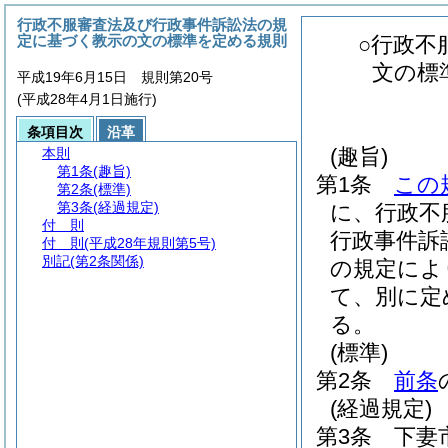
行政不服審査法及び行政事件訴訟法の規
定に基づく教示の文の標準を定める規則
○行政不
文の標
平成19年6月15日 規則第20号
(平成28年4月1日施行)
条項目次
沿革
(趣旨)
本則
第1条
(趣旨)
第1条
この
第2条
(標準)
第3条
(経過規定)
に、行政不
付 則
行政事件訴
付 則
(平成28年規則第5号)
別記
(第2条関係)
の規定によ
て、別に定
る。
(標準)
第2条
前条
(経過規定)
第3条
下妻