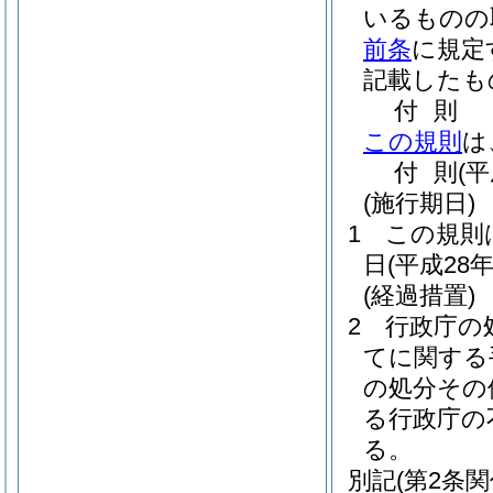
いるものの
前条
に規定
記載したも
付
則
この規則
は
付
則
(
(施行期日)
1
この規則
日
(平成28年
(経過措置)
2
行政庁の
てに関する
の処分その
る行政庁の
る。
別記
(第2条関