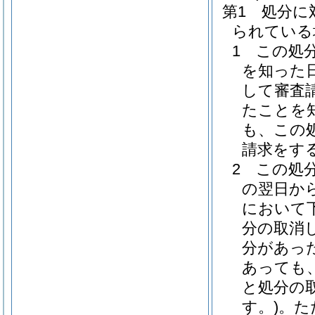
第1 処分に
られている
1 この処
を知った
して審査
たことを
も、この
請求をす
2 この処
の翌日か
において
分の取消
分があっ
あっても
と処分の
す。)。