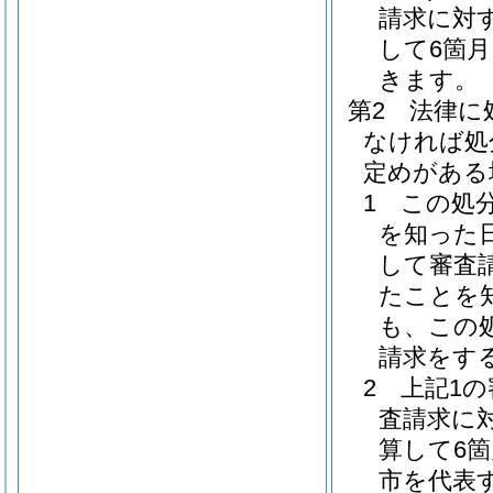
請求に対
して6箇
きます。
第2 法律
なければ処
定めがある
1 この処
を知った
して審査
たことを
も、この
請求をす
2 上記1
査請求に
算して6
市を代表