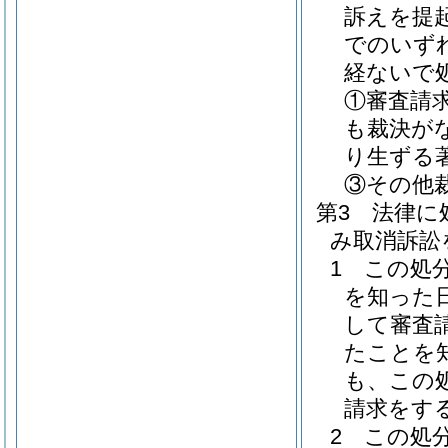
訴えを提
でのいず
経ないで
①審査請
も裁決が
り生ずる
③その他
第3 法律
み取消訴訟
1 この処
を知った
して審査
たことを
も、この
請求をす
2 この処