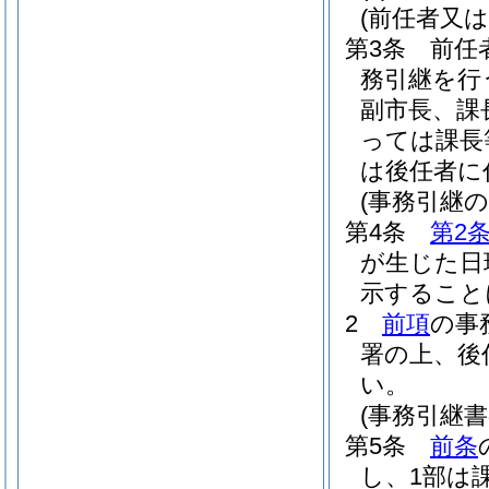
(前任者又
第3条
前任
務引継を行
副市長、課
っては課長
は後任者に
(事務引継の
第4条
第2
が生じた日
示すること
2
前項
の事
署の上、後
い。
(事務引継
第5条
前条
し、1部は