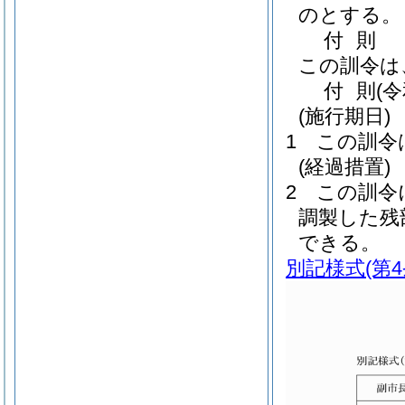
のとする。
付
則
この訓令は
付
則
(
(施行期日)
1
この訓令
(経過措置)
2
この訓令
調製した残
できる。
別記様式
(第