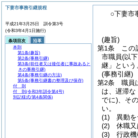
下妻市事務引継規程
○下妻市
平成21年3月25日 訓令第3号
(令和3年4月1日施行)
(趣旨)
条項目次
沿革
第1条
この
本則
第1条
(趣旨)
市職員
(以
第2条
(事務引継)
第3条
(前任者又は後任者に事故あると
継」という
きの事務引継)
(事務引継)
第4条
(事務引継の方法)
第5条
(事務引継書の整理及び保存)
第2条
職員
付 則
は、遅滞な
付 則
(令和3年訓令第4号)
別記様式
(第4条関係)
でに)
、そ
い。
(1)
異動を
(2)
休職又
(3)
行政機