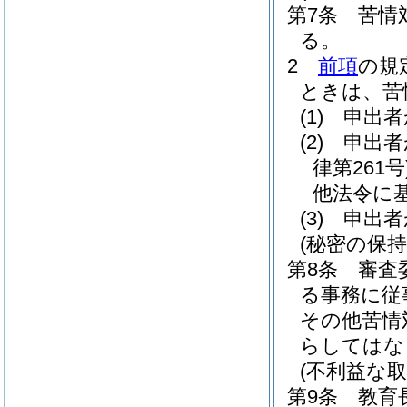
第7条
苦情
る。
2
前項
の規
ときは、苦
(1)
申出者
(2)
申出者
律第261号
他法令に
(3)
申出者
(秘密の保持
第8条
審査
る事務に従
その他苦情
らしてはな
(不利益な
第9条
教育