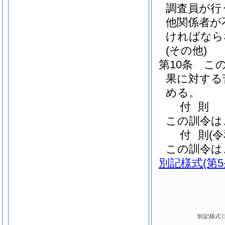
調査員が行
他関係者が
ければなら
(その他)
第10条
こ
果に対する
める。
付
則
この訓令は
付
則
(
この訓令は
別記様式
(第