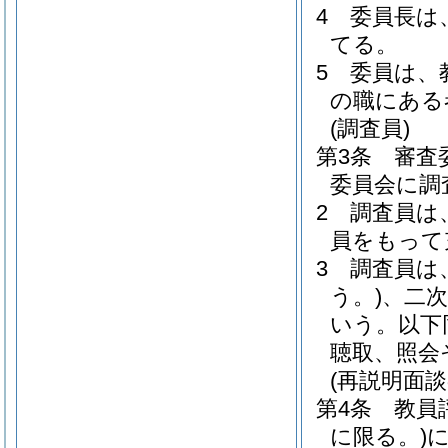
4
委員長は
てる。
5
委員は、
の職にある
(調査員)
第3条
審査
委員会に調
2
調査員は
員をもって
3
調査員は
う。)
、二次
いう。以下
聴取、照会
(再説明面談
第4条
教員
に限る。)