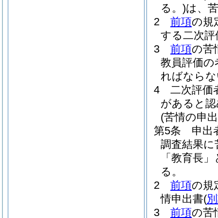
る。)
は、
2
前項
の規
する二次評
3
前項
の苦
教員評価の
ればならな
4
二次評価
があると認
(苦情の申出
第5条
申出
調査結果に
「教育長」
る。
2
前項
の規
情申出書
(
別
3
前項
の苦