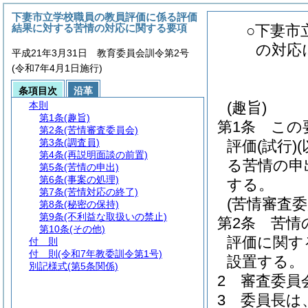
下妻市立学校職員の教員評価に係る評価
結果に対する苦情の対応に関する要項
○下妻市
の対応
平成21年3月31日 教育委員会訓令第2号
(令和7年4月1日施行)
条項目次
沿革
(趣旨)
本則
第1条
(趣旨)
第1条
この
第2条
(苦情審査委員会)
第3条
(調査員)
評価
(試行)
第4条
(再説明面談の前置)
る苦情の申
第5条
(苦情の申出)
第6条
(事案の処理)
する。
第7条
(苦情対応の終了)
(苦情審査委
第8条
(秘密の保持)
第9条
(不利益な取扱いの禁止)
第2条
苦情
第10条
(その他)
評価に関す
付 則
付 則
(令和7年教委訓令第1号)
設置する。
別記様式
(第5条関係)
2
審査委員
3
委員長は