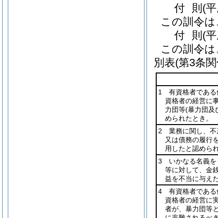
付
則
(
この訓令は
付
則
(
この訓令は
別表
(第3条関
1 有資格者であ
資格者の経営に
力団等
(暴力団及
められたとき。
2 業務に関し、
又は債務の履行
用したと認めら
3 いかなる名義
等に対して、金
益を不当に与え
4 有資格者であ
資格者の経営に
者が、暴力団等
に非難されるべ