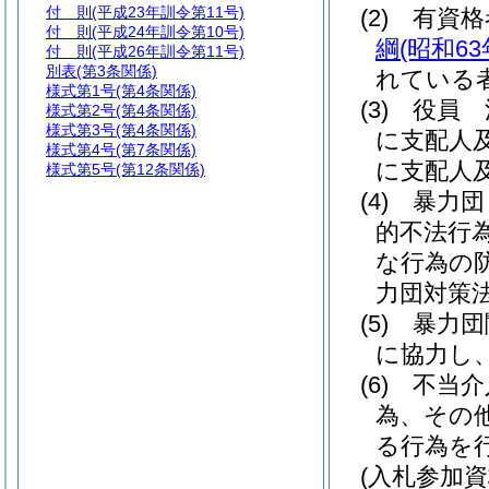
付 則
(平成23年訓令第11号)
(2)
有資
付 則
(平成24年訓令第10号)
綱
(昭和6
付 則
(平成26年訓令第11号)
別表
(第3条関係)
れている
様式第1号
(第4条関係)
(3)
役員 
様式第2号
(第4条関係)
様式第3号
(第4条関係)
に支配人
様式第4号
(第7条関係)
に支配人
様式第5号
(第12条関係)
(4)
暴力団
的不法行
な行為の
力団対策
(5)
暴力団
に協力し
(6)
不当介
為、その
る行為を
(入札参加