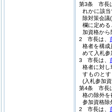
第3条
市長
れかに該当
除対策会議
欄に定める
加資格から
2
市長は、
格者を構成
めて入札参
3
市長は、
格者に対し
すものとす
(入札参加
第4条
市長
格の除外を
参加資格除
2
市長は、