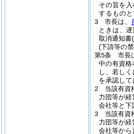
その旨を入
するものと
3
市長は、
ときは、遅
取消通知書
(
(下請等の禁
第5条
市長
中の有資格
し、若しく
を承認して
2
当該有資
力団等が経
会社等と下
3
当該有資
力団等が経
会社等から