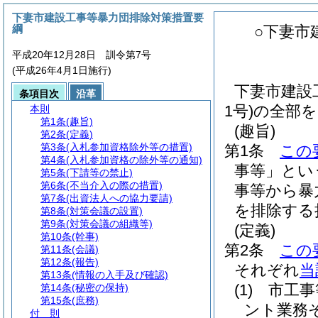
下妻市建設工事等暴力団排除対策措置要
綱
○下妻市
平成20年12月28日 訓令第7号
(平成26年4月1日施行)
下妻市建設
条項目次
沿革
1号)の全部
本則
第1条
(趣旨)
(趣旨)
第2条
(定義)
第3条
(入札参加資格除外等の措置)
第1条
この
第4条
(入札参加資格の除外等の通知)
事等」とい
第5条
(下請等の禁止)
第6条
(不当介入の際の措置)
事等から暴
第7条
(出資法人への協力要請)
を排除する
第8条
(対策会議の設置)
第9条
(対策会議の組織等)
(定義)
第10条
(幹事)
第2条
この
第11条
(会議)
第12条
(報告)
それぞれ
当
第13条
(情報の入手及び確認)
(1)
市工事
第14条
(秘密の保持)
第15条
(庶務)
ント業務
付 則