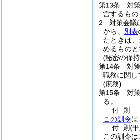
第13条
対
営するもの
2
対策会議
から、
別表
たときは、
めるものと
(秘密の保持
第14条
対
職務に関し
(庶務)
第15条
対
る。
付
則
この訓令
は
付
則
(
この訓令は