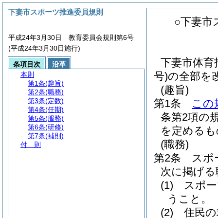
下妻市スポーツ推進委員規則
○下妻市
平成24年3月30日 教育委員会規則第6号
(平成24年3月30日施行)
下妻市体育
条項目次
沿革
号)の全部を
本則
第1条
(趣旨)
(趣旨)
第2条
(職務)
第3条
(定数)
第1条
この
第4条
(任期)
条第2項の
第5条
(服務)
第6条
(研修)
を定めるも
第7条
(補則)
(職務)
付 則
第2条
スポ
次に掲げる
(1)
スポー
うこと。
(2)
住民の