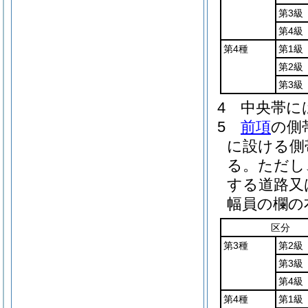
第3級
第4級
第4種
第1級
第2級
第3級
4
中央帯に
5
前項
の側
に設ける側
る。
ただし
する道路又
幅員の欄の
区分
第3種
第2級
第3級
第4級
第4種
第1級