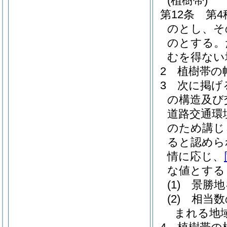
(植樹帯)
第12条
第
のとし、そ
のとする。
むを得ない
2
植樹帯の
3
次に掲げ
の構造及び
道路交通環
のため講じ
ると認めら
情に応じ、
な値とする
(1)
景勝地
(2)
相当数
まれる地