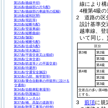
第15条
(曲線半径)
線により構
第16条
(曲線部の片勾配)
4種第4級
第17条
(曲線部の車線等の拡幅)
第18条
(緩和区間)
2
道路の区
第19条
(視距等)
設計基準交
第20条
(縦断勾配)
第21条
(登坂車線)
越車線、登
第22条
(縦断曲線)
いて同じ。
第23条
(舗装)
第24条
(横断勾配)
第25条
(合成勾配)
区分
第26条
(排水施設)
第3種
第2級
第27条
(平面交差又は接続)
第3級
第28条
(立体交差)
第29条
(鉄道等との平面交差)
第4級
第30条
(待避所)
第4種
第1級
第31条
(交通安全施設)
第32条
(凸部、狭窄部等)
第2級
第33条
(乗合自動車の停留所に設ける
第3級
交通島)
第34条
(自動車駐車場等)
交差点の多い第4種
第35条
(防護施設)
とする。
第36条
(トンネル)
3
前項
に規
第37条
(橋、高架の道路等)
第38条
(附帯工事等の特例)