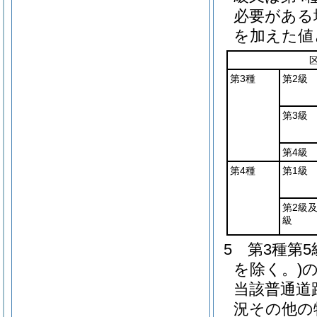
必要がある
を加えた値
第3種
第2級
第3級
第4級
第4種
第1級
第2級及
級
5
第3種第
を除く。)
当該普通道
況その他の