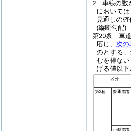
2
車線の数
においては
見通しの確
(縦断勾配)
第20条
車
応じ、
次の
のとする。
むを得ない
げる値以下
区分
第3種
普通道路
小型道路