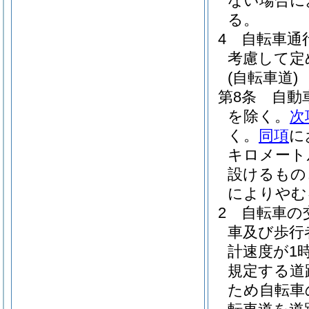
ない場合に
る。
4
自転車通
考慮して定
(自転車道)
第8条
自動
を除く。
次
く。
同項
に
キロメート
設けるもの
によりやむ
2
自転車の
車及び歩行
計速度が1
規定する道
ため自転車