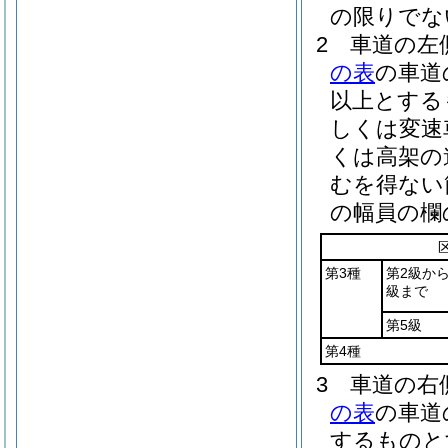
の限りでな
2
車道の左
の表
の車道
以上とする
しくは変速
くは高架の
むを得ない
の幅員の欄
第3種
第2級から
級まで
第5級
第4種
3
車道の右
の表
の車道
するものと