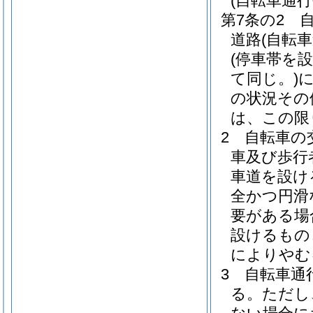
(自転車通行
第7条の2
道路
(自転
(停車帯を
て同じ。)
の状況その
は、この限
2
自転車の
車及び歩行
車道を設け
全かつ円滑
要がある場
設けるもの
によりやむ
3
自転車通
る。
ただし