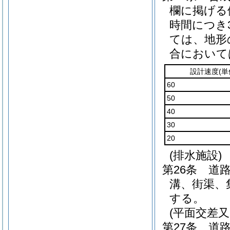
欄に掲げる
時間につき
ては、地形
合において
設計速度
(
60
50
40
30
20
(排水施設)
第26条
道
溝、街渠、
する。
(平面交差又
第27条
道