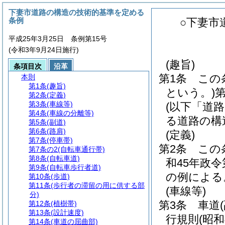
下妻市道路の構造の技術的基準を定める
条例
○下妻市
平成25年3月25日 条例第15号
(令和3年9月24日施行)
(趣旨)
条項目次
沿革
第1条
この
本則
第1条
(趣旨)
という。)
第2条
(定義)
第3条
(車線等)
(以下「道
第4条
(車線の分離等)
る道路の構
第5条
(副道)
第6条
(路肩)
(定義)
第7条
(停車帯)
第2条
この
第7条の2
(自転車通行帯)
第8条
(自転車道)
和45年政令
第9条
(自転車歩行者道)
の例による
第10条
(歩道)
第11条
(歩行者の滞留の用に供する部
(車線等)
分)
第3条
車道
第12条
(植樹帯)
第13条
(設計速度)
行規則
(昭
第14条
(車道の屈曲部)