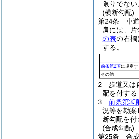
限りでない
(横断勾配)
第24条
車
肩には、片
の表
の右欄
する。
前条第2項
に規定す
その他
2
歩道又は
配を付する
3
前条第3
況等を勘案
断勾配を付
(合成勾配)
第25条
合