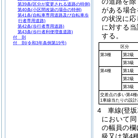
の道路を除
第39条
(区分が変更される道路の特例)
がある場合
第40条
(小区間改築の場合の特例)
第41条
(自転車専用道路及び自転車歩
の状況に応
行者専用道路)
に対する当
第42条
(歩行者専用道路)
第43条
(歩行者利便増進道路)
する。
付 則
付 則
(令和3年条例第19号)
区分
第3種
第2級
第3級
第4種
第1級
第2級
第3級
交差点の多い第4種
1車線当たりの設計
4
車線
(登
において同
の幅員の欄
級又は第4