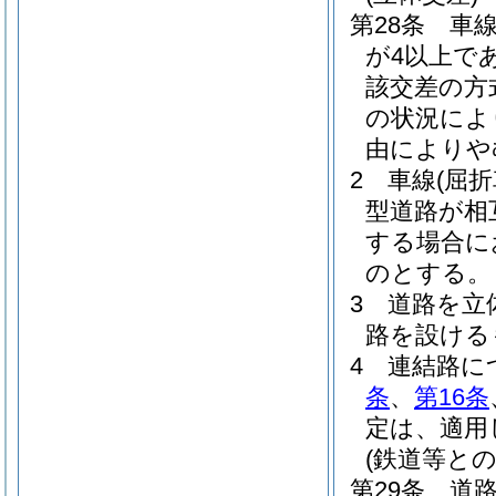
第28条
車
が4以上で
該交差の方
の状況によ
由によりや
2
車線
(屈
型道路が相
する場合に
のとする。
3
道路を立
路を設ける
4
連結路に
条
、
第16条
定は、適用
(鉄道等との
第29条
道