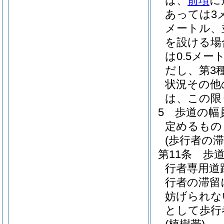
は、
前項
に
あっては3
メートル、
を設ける場
は0.5メー
だし、第3
状況その他
は、この限
5
歩道の幅
定めるもの
(歩行者の
第11条
歩
行者専用道
行者の滞留
妨げられな
として歩行