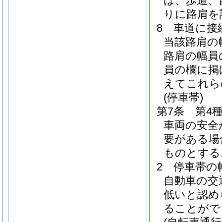
は、歩道、
りに路肩を
8
車道に接
当該路肩の
路肩の幅員
員の欄に掲
えてこれら
(停車帯)
第7条
第4
車両の安全
要がある場
ものとする
2
停車帯の
自動車の交
低いと認め
ることがで