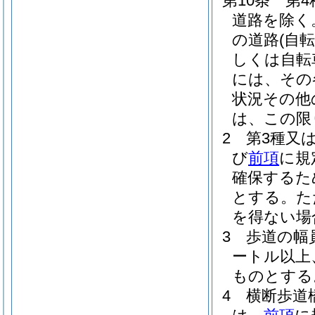
第10条
第4
道路を除く
の道路
(自
しくは自転
には、その
状況その他
は、この限
2
第3種又
び
前項
に規
確保するた
とする。
た
を得ない場
3
歩道の幅
ートル以上
ものとする
4
横断歩道