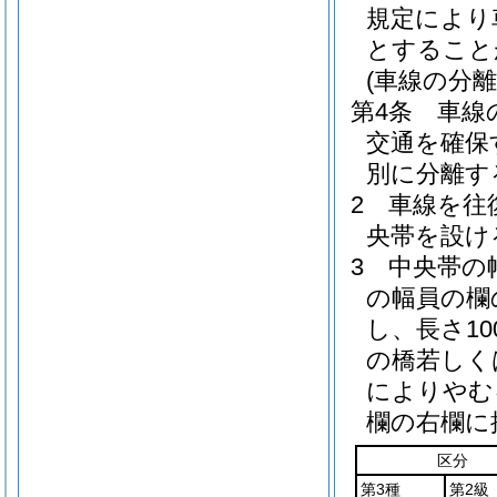
規定により
とすること
(車線の分離
第4条
車線
交通を確保
別に分離す
2
車線を往
央帯を設け
3
中央帯の
の幅員の欄
し、長さ1
の橋若しく
によりやむ
欄の右欄に
区分
第3種
第2級