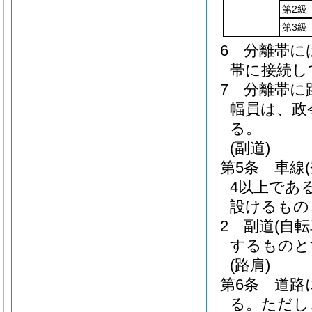
第2級
第3級
6
分離帯に
帯に接続し
7
分離帯に
幅員は、政
る。
(副道)
第5条
車線
4以上であ
設けるもの
2
副道
(自
するものと
(路肩)
第6条
道路
る。
ただし