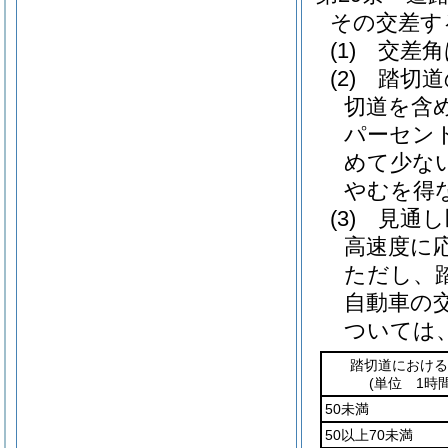
その交差す
(1)
交差角
(2)
踏切道
切道を含
パーセン
めて少な
やむを得
(3)
見通し
高速度に
ただし、
自動車の
ついては
踏切道における
(単位 1時
50未満
50以上70未満