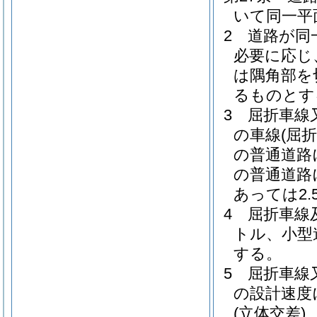
いて同一平
2
道路が同
必要に応じ
は隅角部を
るものとす
3
屈折車線
の車線
(屈
の普通道路
の普通道路
あっては2
4
屈折車線
トル、小型
する。
5
屈折車線
の設計速度
(立体交差)