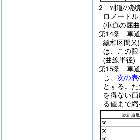
2
副道の設
ロメートル
(車道の屈曲
第14条
車
緩和区間又
は、この限
(曲線半径)
第15条
車
じ、
次の表
とする。
た
を得ない箇
る値まで縮
設計速度
60
50
40