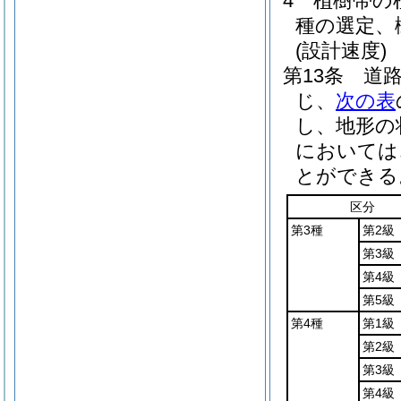
4
植樹帯の
種の選定、
(設計速度)
第13条
道
じ、
次の表
し、地形の
においては
とができる
区分
第3種
第2級
第3級
第4級
第5級
第4種
第1級
第2級
第3級
第4級