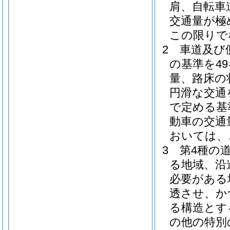
肩、自転車
交通量が極
この限りで
2
車道及び
の基準を4
量、路床の
円滑な交通
で定める基
動車の交通
おいては、
3
第4種の
る地域、沿
必要がある
透させ、か
る構造とす
の他の特別