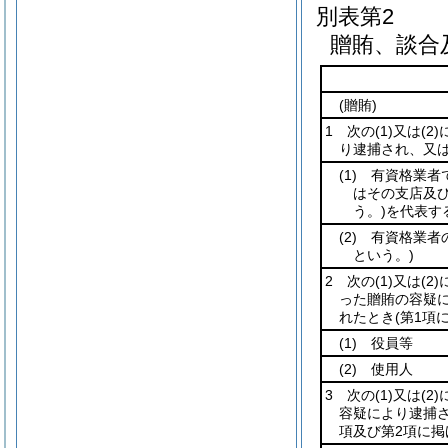
別表第2
贈賄、談合
(贈賄)
1 次の
(1)
又は
(2)
り逮捕され、又
(1)
有資格業者で
はその支店及
う。)
を代表す
(2)
有資格業者
という。)
2 次の
(1)
又は
(2)
った贈賄の容疑
れたとき
(第1項
(1)
役員等
(2)
使用人
3 次の
(1)
又は
(2)
容疑により逮捕
項及び第2項に掲