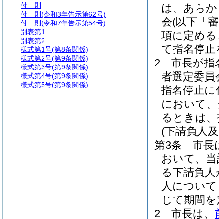
付 則
は、あらか
付 則
(令和3年告示第62号)
会
(以下「
付 則
(令和7年告示第54号)
別表第1
項に定める
別表第2
て指名停止
様式第1号
(第8条関係)
様式第2号
(第9条関係)
2
市長が指
様式第3号
(第9条関係)
者選定委員
様式第4号
(第9条関係)
様式第5号
(第9条関係)
指名停止に
において、
るときは、
(下請負人
第3条
市長
おいて、当
る下請負人
人について
じて期間を
2
市長は、