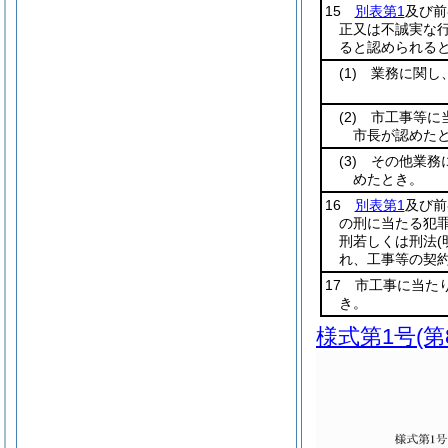
15
別表第1
及び前
正又は不誠実な
ると認められる
(1)
業務に関し、
(2)
市工事等に当
市長が認めた
(3)
その他業務に
めたとき。
16
別表第1
及び前
の刑に当たる犯
刑若しくは刑法
(
れ、工事等の契
17 市工事に当た
き。
様式第1号
(