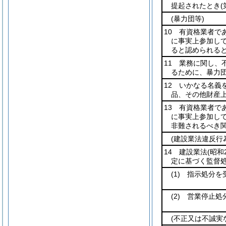
提起されたとき
(暴力団等)
10 有資格業者で
に事実上参加し
ると認められる
11 業務に関し、
るために、暴力
12 いかなる名義
品、その他財産
13 有資格業者で
に事実上参加し
非難されるべき
(建設業法違反行
14 建設業法
(昭和
定に基づく監督
(1)
指示処分を
(2)
営業停止処分
(不正又は不誠実