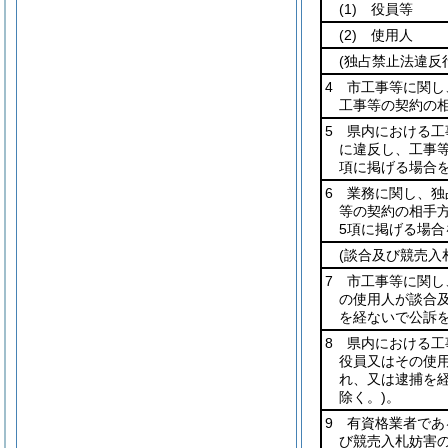
(1)
役員等
(2)
使用人
(独占禁止法違反
4 市工事等に関し
工事等の契約の
5 県内における工
に違反し、工事
項に掲げる場合を
6 業務に関し、独
等の契約の相手
5項に掲げる場合
(談合及び競売入
7 市工事等に関
の使用人が談合
を経ないで公訴
8 県内における
役員又はその使
れ、又は逮捕を
除く。)
。
9 有資格業者で
び競売入札妨害