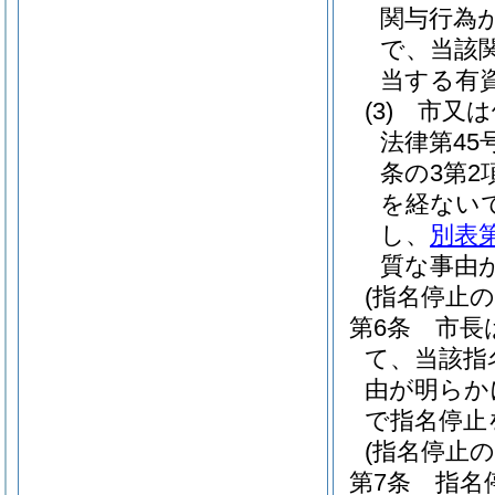
関与行為
で、当該
当する有
(3)
市又は
法律第45号
条の3第2
を経ない
し、
別表第
質な事由
(指名停止の
第6条
市長
て、当該指
由が明らか
で指名停止
(指名停止の
第7条
指名