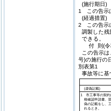
(施行期日)
1
この告示
(経過措置)
2
この告示
調製した残
できる。
付
則
(
この告示は
号)
の施行の
別表第1
事故等に基
(虚偽記載)
1 市工事等の契
格確認申請書、
偽の記載をし、
れるとき。