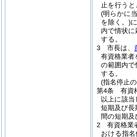
止を行うと
(明らかに
を除く。)
内で情状に
する。
3
市長は、
有資格業者
の範囲内で
する。
(指名停止の
第4条
有資
以上に該当
短期及び長
間の短期及
2
有資格業
おける指名