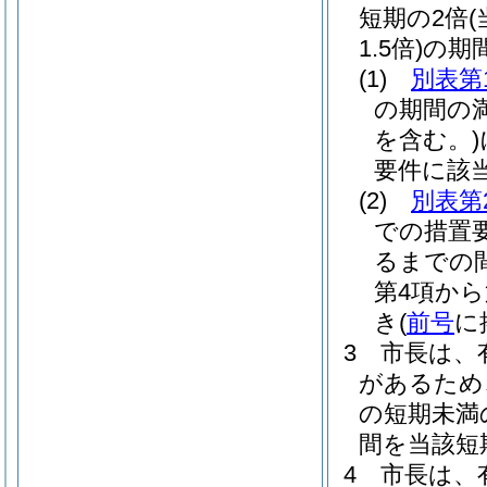
短期の2倍
1.5倍)
の期
(1)
別表第
の期間の
を含む。)
要件に該
(2)
別表第
での措置
るまでの
第4項か
き
(
前号
に
3
市長は、
があるため
の短期未満
間を当該短
4
市長は、