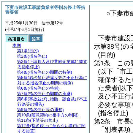
下妻市建設工事請負業者等指名停止等措
置要領
○下妻市
平成25年1月30日 告示第12号
(令和7年6月1日施行)
下妻市建設
条項目次
沿革
示第38号)
本則
第1条
(目的)
(目的)
第2条
(指名停止)
第3条
(下請負人及び共同企業体に関す
第1条
この
る指名停止)
(以下「市
第4条
(指名停止の期間の特例)
第5条
(独占禁止法違反等の不正行為に
確保するた
対する指名停止の期間の特例)
た業者
(以
第6条
(指名停止の特例)
第7条
(指名停止の期間の承継)
及び不正行
第8条
(事故並びに贈賄、談合及び不正
必要な事項
行為等の報告)
第9条
(指名停止等の通知)
(指名停止)
第10条
(随意契約の相手方の制限)
第2条
市長
第11条
(下請等の禁止)
第12条
(指名停止に至らない事由に関
「別表各項
する措置)