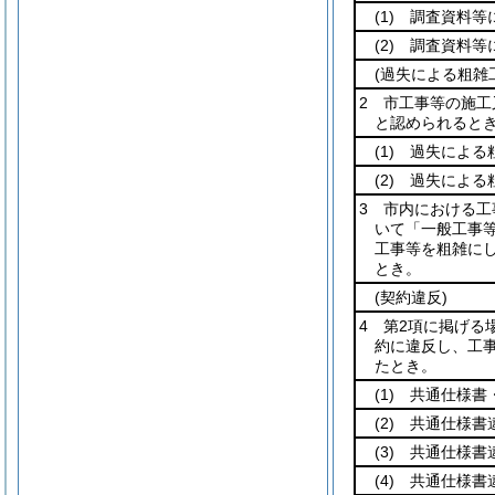
(1)
調査資料等に
(2)
調査資料等に
(過失による粗雑
2 市工事等の施
と認められると
(1)
過失による粗
(2)
過失による粗
3 市内における
いて「一般工事等
工事等を粗雑に
とき。
(契約違反)
4 第2項に掲げる
約に違反し、工
たとき。
(1)
共通仕様書・
(2)
共通仕様書違
(3)
共通仕様書違
(4)
共通仕様書違