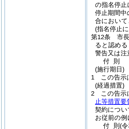
の指名停止
停止期間中
合において
(指名停止
第12条
市
ると認める
警告又は注
付
則
(施行期日)
1
この告示
(経過措置)
2
この告示
止等措置要
契約につい
お従前の例
付
則
(