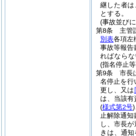
継した者は
とする。
(事故並び
第8条
主管
別表
各項左
事故等報告
ればならな
(指名停止等
第9条
市長
名停止を行
更し、又は
は、当該有
(
様式第2号
)
止解除通知
し、市長が
きは、通知