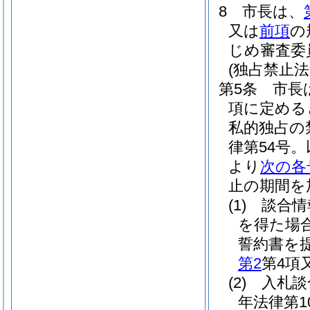
8
市長は、
又は
前項
の
じめ審査委
(独占禁止
第5条
市長
項に定める
私的独占の
律第54号
より
次の各
止の期間を
(1)
談合情
を得た場
誓約書を
第2
第4項
(2)
入札談
年法律第10