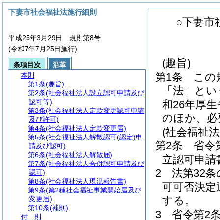
下妻市社会福祉法施行細則
○下妻市
平成25年3月29日 規則第8号
(令和7年7月25日施行)
(趣旨)
条項目次
沿革
第1条
この
本則
第1条
(趣旨)
「法」とい
第2条
(社会福祉法人設立認可申請及び
認可等)
和26年厚
第3条
(社会福祉法人定款変更認可申請
のほか、必
及び許可)
第4条
(社会福祉法人定款変更届)
(社会福祉
第5条
(社会福祉法人解散認可(認定)申
第2条
省令
請及び認可)
第6条
(社会福祉法人解散届)
立認可申請
第7条
(社会福祉法人合併認可申請及び
2
法第32
認可)
第8条
(社会福祉法人現況報告書)
可可否決定
第9条
(第2種社会福祉事業開始届及び
する。
変更届)
第10条
(補則)
3
省令第2
付 則