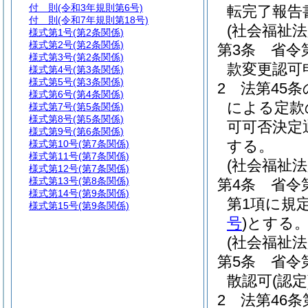
付 則
(令和3年規則第6号)
転完了報告
付 則
(令和7年規則第18号)
(社会福祉
様式第1号
(第2条関係)
様式第2号
(第2条関係)
第3条
省令
様式第3号
(第2条関係)
款変更認可
様式第4号
(第3条関係)
様式第5号
(第3条関係)
2
法第45
様式第6号
(第4条関係)
による定款
様式第7号
(第5条関係)
様式第8号
(第5条関係)
可可否決定
様式第9号
(第6条関係)
する。
様式第10号
(第7条関係)
様式第11号
(第7条関係)
(社会福祉
様式第12号
(第7条関係)
様式第13号
(第8条関係)
第4条
省令
様式第14号
(第9条関係)
第1項に規
様式第15号
(第9条関係)
号
)
とする
(社会福祉法
第5条
省令
散認可
(認定
2
法第46