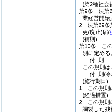
(第2種社
第9条
法第
業経営開始
2
法第69
更
(廃止)
届
(
(補則)
第10条
こ
別に定める
付
則
この規則は
付
則
(
(施行期日)
1
この規則
(経過措置)
2
この規則
調製した残