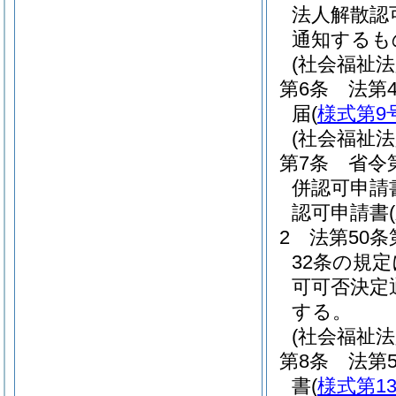
法人解散認
通知するも
(社会福祉法
第6条
法第
届
(
様式第9
(社会福祉
第7条
省令
併認可申請
認可申請書
2
法第50
32条の規
可可否決定
する。
(社会福祉
第8条
法第
書
(
様式第1