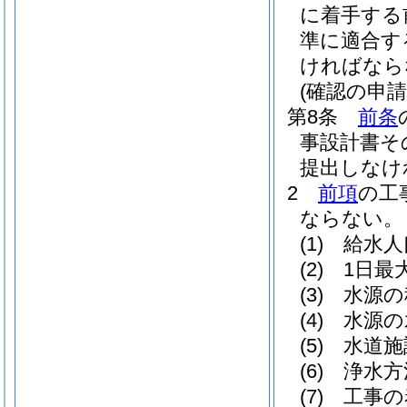
に着手する
準に適合す
ければなら
(確認の申請
第8条
前条
事設計書そ
提出しなけ
2
前項
の工
ならない。
(1)
給水人
(2)
1日最
(3)
水源の
(4)
水源の
(5)
水道施
(6)
浄水方
(7)
工事の