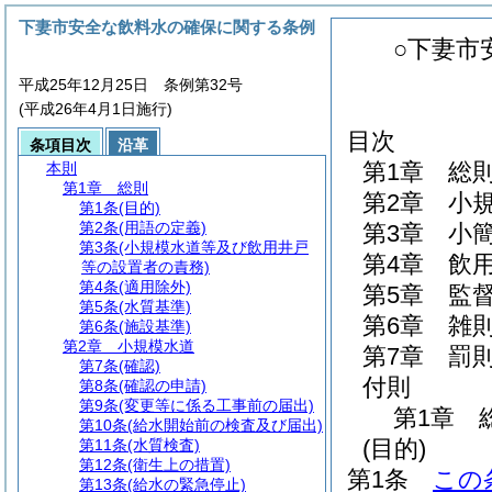
下妻市安全な飲料水の確保に関する条例
○下妻市
平成25年12月25日 条例第32号
(平成26年4月1日施行)
目次
条項目次
沿革
第1章
総
本則
第1章
総則
第2章
小
第1条
(目的)
第2条
(用語の定義)
第3章
小
第3条
(小規模水道等及び飲用井戸
第4章
飲
等の設置者の責務)
第4条
(適用除外)
第5章
監
第5条
(水質基準)
第6章
雑
第6条
(施設基準)
第2章
小規模水道
第7章
罰
第7条
(確認)
付則
第8条
(確認の申請)
第9条
(変更等に係る工事前の届出)
第1章
第10条
(給水開始前の検査及び届出)
(目的)
第11条
(水質検査)
第12条
(衛生上の措置)
第1条
この
第13条
(給水の緊急停止)