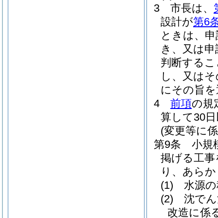
3
市長は、
設計が
第6
ときは、申
き、又は申
判断するこ
し、又はそ
にその旨を
4
前項
の規
算して30
(変更等に
第9条
小規
掲げる工事
り、あらか
(1)
水源の
(2)
沈でん
改造に係