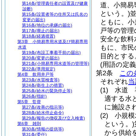
第14条
(管理責任者の設置及び健康
道、小簡易
診断)
という。)
第15条
(設置者等の住所又は氏名の
変更の届出)
ともに、小
第16条
(地位の承継の届出)
戸等の管理
第17条
(廃止の届出)
第18条
(経過措置)
安全な飲料
第3章
小簡易専用水道及び簡易専用
もに、市民
水道
第19条
(布設工事着手前の届出)
目的とする
第20条
(変更の届出)
(用語の定義
第21条
(小簡易専用水道等の管理等)
第22条
(準用規定)
第2条
この
第4章
飲用井戸等
第23条
(水質検査等)
それぞれ
当
第24条
(衛生上の措置)
(1)
水道 
第25条
(給水の緊急停止等)
第26条
(指針)
適する水
第5章
監督
に施設さ
第27条
(改善の指示等)
第28条
(給水停止命令)
(2)
小規模
第29条
(報告の徴収及び立入検査)
という。)
第6章
雑則
第30条
(情報の提供等)
から供給
第31条
(委任)