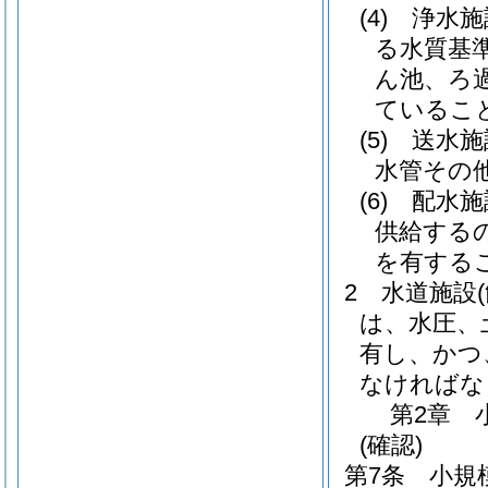
(4)
浄水施
る水質基
ん池、ろ
ているこ
(5)
送水施
水管その
(6)
配水施
供給する
を有する
2
水道施設
は、水圧、
有し、かつ
なければな
第2章
(確認)
第7条
小規