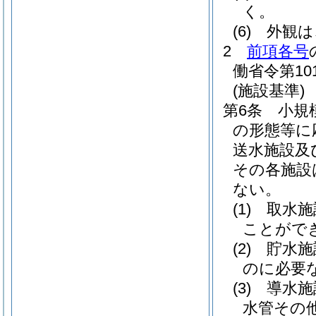
く。
(6)
外観は
2
前項各号
働省令第10
(施設基準)
第6条
小規
の形態等に
送水施設及
その各施設
ない。
(1)
取水施
ことがで
(2)
貯水施
のに必要
(3)
導水施
水管その