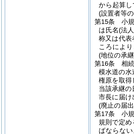
から起算し
(設置者等
第15条
小
は氏名
(法
称又は代表
ころにより
(地位の承継
第16条
相
模水道の水
権原を取得
当該承継の
市長に届け
(廃止の届出
第17条
小
規則で定め
ばならない