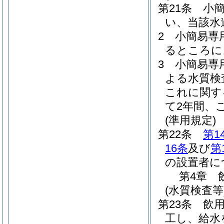
第21条
小
い、当該水
2
小簡易専
るところに
3
小簡易専
よる水質検
これに関す
て2年間、
(準用規定)
第22条
第1
16条
及び
第
の設置者に
第4章
(水質検査等
第23条
飲
工し、給水