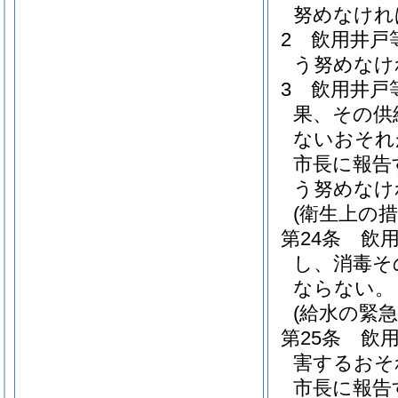
努めなけれ
2
飲用井戸
う努めなけ
3
飲用井戸
果、その供
ないおそれ
市長に報告
う努めなけ
(衛生上の措
第24条
飲
し、消毒そ
ならない。
(給水の緊急
第25条
飲
害するおそ
市長に報告