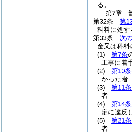
る。
第7章
第32条
第1
科料に処す
第33条
次
金又は科料
(1)
第7条
工事に着
(2)
第10条
かった者
(3)
第11
者
(4)
第14
定に違反
(5)
第21
者