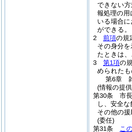
できない方
報処理の用
いる場合に
ができる。
2
前項
の規
その身分を
たときは、
3
第1項
の
められたも
第6章
(情報の提供
第30条
市
し、安全な
その他の援
(委任)
第31条
こ