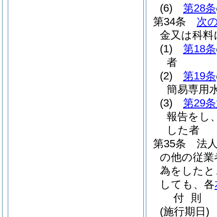
(6)
第28条
第34条
次
金又は科料
(1)
第18条
者
(2)
第19条
簡易専用
(3)
第29
報告をし
した者
第35条
法
の他の従業
為をしたと
しても、各
付
則
(施行期日)