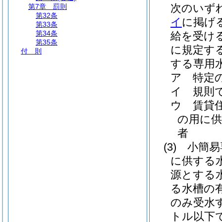
次のいず
第7章
罰則
第32条
イ
に掲げ
第33条
第34条
給を受け
第35条
に規定す
付 則
する専用
ア
特定
イ
規則
ウ
賃貸
の用に
者
(3)
小簡易
に供する
源とする
る水槽の
のみ受水
トル以下