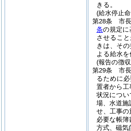
きる。
(給水停止命
第28条
市
条
の規定に
させること
きは、その
よる給水を
(報告の徴
第29条
市
るために必
置者から工
状況につい
場、水道施
せ、工事の
必要な帳簿
方式、磁気