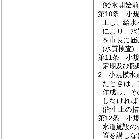
(給水開始
第10条
小
工し、給水
により、水
を市長に届
(水質検査)
第11条
小
定期及び臨
2
小規模水
たときは、
作成し、そ
しなければ
(衛生上の措
第12条
小
水道施設の
置を講じな