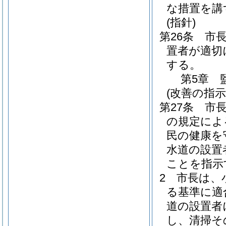
な措置を講
(指針)
第26条
市
置者が適切
する。
第5章
(改善の指示
第27条
市
の規定によ
民の健康を
水道の設置
ことを指示
2
市長は、
る基準に適
道の設置者
し、清掃そ