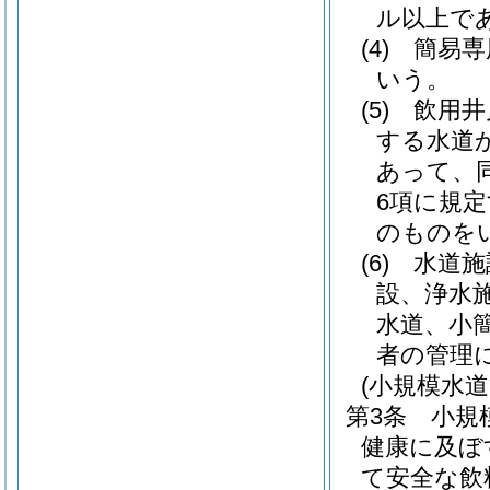
ル以上で
(4)
簡易専
いう。
(5)
飲用井
する水道
あって、
6項に規
のものを
(6)
水道施
設、浄水
水道、小
者の管理
(小規模水
第3条
小規
健康に及ぼ
て安全な飲