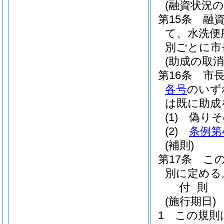
(融資状況の
第15条
融
て、水洗便
別ごとに市
(助成の取消
第16条
市
各号
のいず
は既に助成
(1)
偽りそ
(2)
条例第
(補則)
第17条
こ
別に定める
付
則
(施行期日)
1
この規則