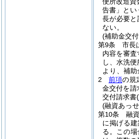
便所改造資
告書」とい
長が必要と
ない。
(補助金交
第9条
市長
内容を審査
し、水洗便
より、補助
2
前項
の規
金交付を請
交付請求書
(
(融資あっ
第10条
融
に掲げる建
る。
この場