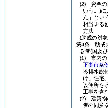
(2)
資金の
いう。)
に
ん」という
相当する
方法
(助成の対象
第4条
助成
る者
(国及
(1)
市内の
下妻市条例
る排水設
け、住宅
設便所を
工事を含む
(2)
建築物
者の同意