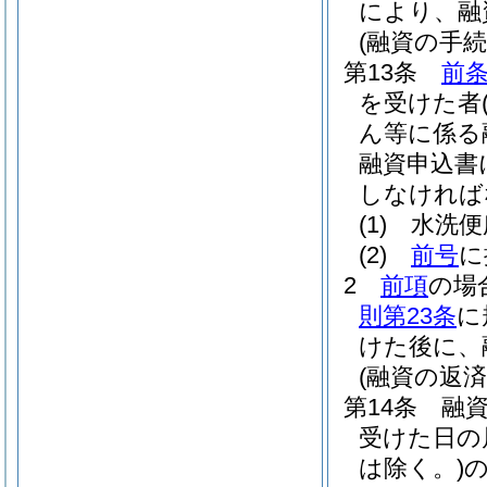
により、融
(融資の手続
第13条
前
を受けた者
ん等に係る
融資申込書
しなければ
(1)
水洗便
(2)
前号
に
2
前項
の場
則第23条
に
けた後に、
(融資の返済
第14条
融
受けた日の
は除く。)