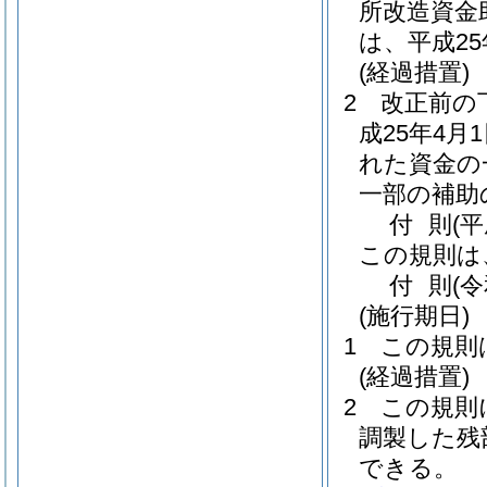
所改造資金
は、平成2
(経過措置)
2
改正前の
成25年4
れた資金の
一部の補助
付
則
(
この規則は
付
則
(
(施行期日)
1
この規則
(経過措置)
2
この規則
調製した残
できる。