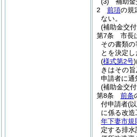
(3)
補助金
2
前項
の規
ない。
(補助金交付
第7条
市長
その書類の
とを決定し
(
様式第2号
)
きはその旨
申請者に通
(補助金交付
第8条
前条
付申請者
(
に係る改造
年下妻市規
定する排水