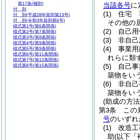
第17条
(補則)
当該各号
に
付 則
(1)
住宅 
付 則
(平成28年規則第13号)
付 則
(令和3年規則第6号)
その他の
様式第1号
(第6条関係)
(2)
自己用
様式第2号
(第7条関係)
様式第3号
(第8条関係)
(3)
非自己
様式第4号
(第9条関係)
(4)
事業用
様式第5号
(第9条関係)
様式第6号
(第11条関係)
れらに類
様式第7号
(第12条関係)
(5)
自己事
様式第8号
(第15条関係)
築物をい
(6)
非自己
築物をい
(助成の方法
第3条
この
号
のいずれ
(1)
改造工
助
(以下「