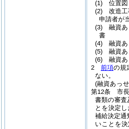
(1)
位置図
(2)
改造工
申請者が
(3)
融資あ
書
(4)
融資あ
(5)
融資あ
(6)
融資あ
2
前項
の規
ない。
(融資あっ
第12条
市
書類の審査
とを決定し
補給決定通
いことを決