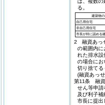
は、複数の
る。
建築物の
自己用住宅
非自己用住宅
市長が特に認める
2
融資あっ
の範囲内に
れた排水設
の場合にお
切り捨てる
(融資あっ
第11条
融
せん等申請
及び利子補
市長に提出