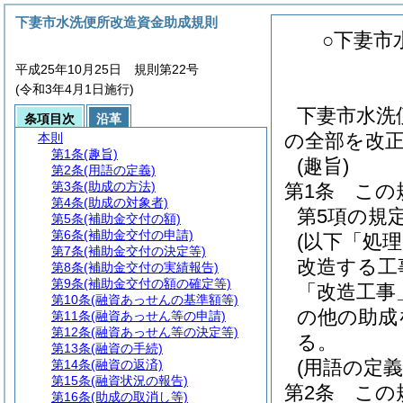
下妻市水洗便所改造資金助成規則
○下妻市
平成25年10月25日 規則第22号
(令和3年4月1日施行)
下妻市水洗
条項目次
沿革
の全部を改
本則
第1条
(趣旨)
(趣旨)
第2条
(用語の定義)
第3条
(助成の方法)
第1条
この
第4条
(助成の対象者)
第5項の規
第5条
(補助金交付の額)
第6条
(補助金交付の申請)
(以下「処
第7条
(補助金交付の決定等)
改造する工
第8条
(補助金交付の実績報告)
第9条
(補助金交付の額の確定等)
「改造工事
第10条
(融資あっせんの基準額等)
の他の助成
第11条
(融資あっせん等の申請)
第12条
(融資あっせん等の決定等)
る。
第13条
(融資の手続)
(用語の定義
第14条
(融資の返済)
第15条
(融資状況の報告)
第2条
この
第16条
(助成の取消し等)