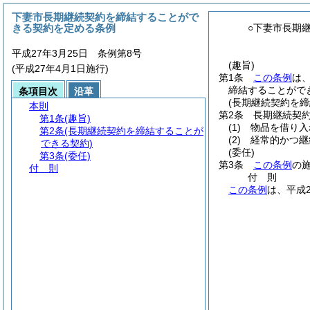
下妻市長期継続契約を締結することがで
きる契約を定める条例
○下妻市長期
平成27年3月25日 条例第8号
(趣旨)
(平成27年4月1日施行)
第1条
この条例
は
締結することがで
条項目次
沿革
(長期継続契約を
本則
第2条
長期継続契
第1条
(趣旨)
(1)
物品を借り入
第2条
(長期継続契約を締結することが
(2)
経常的かつ継
できる契約)
(委任)
第3条
(委任)
第3条
この条例
の
付 則
付
則
この条例
は、平成