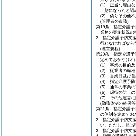
(1)
正当な理由な
態になったと認
(2)
偽りその他不
(管理者の責務)
第19条
指定介護予
業務の実施状況の
2
指定介護予防支
行わなければなら
(運営規程)
第20条
指定介護予
定めておかなけれ
(1)
事業の目的及
(2)
従業者の職種
(3)
営業日及び営
(4)
指定介護予防
(5)
通常の事業の
(6)
虐待の防止の
(7)
その他運営に
(勤務体制の確保等
第21条
指定介護予
の体制を定めてお
2
指定介護予防支
い。
ただし、担当
3
指定介護予防支