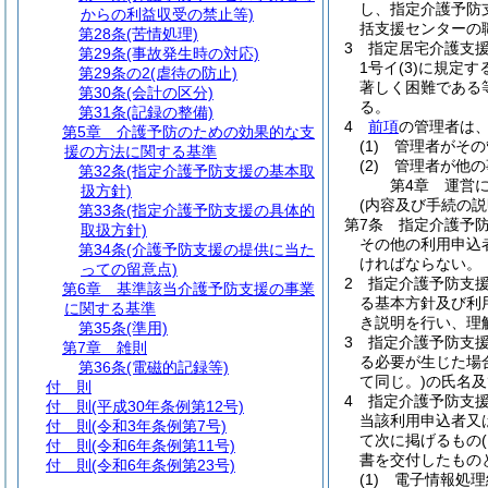
し、指定介護予防
からの利益収受の禁止等)
括支援センターの
第28条
(苦情処理)
3
指定居宅介護支
第29条
(事故発生時の対応)
1号イ
(3)
に規定す
第29条の2
(虐待の防止)
著しく困難である
第30条
(会計の区分)
る。
第31条
(記録の整備)
4
前項
の管理者は
第5章
介護予防のための効果的な支
(1)
管理者がその
援の方法に関する基準
(2)
管理者が他の
第32条
(指定介護予防支援の基本取
第4章
運営
扱方針)
(内容及び手続の説
第33条
(指定介護予防支援の具体的
第7条
指定介護予
取扱方針)
その他の利用申込
第34条
(介護予防支援の提供に当た
ければならない。
っての留意点)
2
指定介護予防支
第6章
基準該当介護予防支援の事業
る基本方針及び利
に関する基準
き説明を行い、理
第35条
(準用)
3
指定介護予防支
第7章
雑則
る必要が生じた場
第36条
(電磁的記録等)
て同じ。)
の氏名及
付 則
4
指定介護予防支
付 則
(平成30年条例第12号)
当該利用申込者又
付 則
(令和3年条例第7号)
て次に掲げるもの
付 則
(令和6年条例第11号)
書を交付したもの
付 則
(令和6年条例第23号)
(1)
電子情報処理