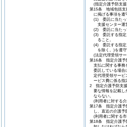
(指定介護予防支援
第15条
地域包括支
に掲げる事項を遵
(1)
委託に当たっ
支援センター運
(2)
委託に当たっ
(3)
委託する指定
ること。
(4)
委託する指定
を除く。)
を遵守
(法定代理受領サー
第16条
指定介護予
支払に関する事務
委託している場合
定代理受領サービ
ービス費に係る指
2
指定介護予防支
要な情報を記載し
ならない。
(利用者に対する
第17条
指定介護予
し、直近の介護予
(利用者に関する市
第18条
指定介護予
知しなければなら