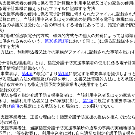
防支援事業者の使用に係る電子計算機と利用申込者又はその家族の使用
る電子計算機に備えられたファイルに記録する方法
防支援事業者の使用に係る電子計算機に備えられたファイルに記録され
閲覧に供し、当該利用申込者又はその家族の使用に係る電子計算機に備
る旨の承諾又は受けない旨の申出をする場合にあっては、指定介護予防
法)
体
(電磁的記録
(電子的方式、磁気的方式その他人の知覚によっては認識
に供されるものをいう。
第36条第1項
において同じ。)
に係る記録媒体を
付する方法
る方法は、利用申込者又はその家族がファイルに記録された事項を出力
電子情報処理組織」とは、指定介護予防支援事業者の使用に係る電子計
電子情報処理組織をいう。
援事業者は、
第4項
の規定により
第1項
に規定する重要事項を提供しよう
げる電磁的方法の種類及び内容を示し、文書又は電磁的方法による承諾
掲げる方法のうち指定介護予防支援事業者が使用するもの
記録の方式
る承諾を得た指定介護予防支援事業者は、当該利用申込者又はその家族
きは、当該利用申込者又はその家族に対し、
第1項
に規定する重要事項
が再び
前項
の規定による承諾をした場合は、この限りでない。
防支援事業者は、正当な理由なく指定介護予防支援の提供を拒んではな
時の対応)
防支援事業者は、当該指定介護予防支援事業所の通常の事業の実施地域
下同じ。)
等を勘案し、利用申込者に対し自ら適切な指定介護予防支援を