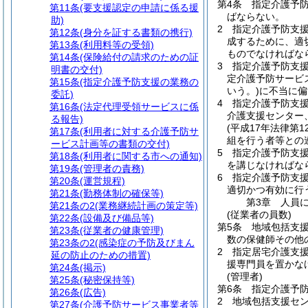
第4条
指定介護予
第11条
(要支援認定の申請に係る援
ばならない。
助)
2
指定介護予防支
第12条
(身分を証する書類の携行)
成するために、適
第13条
(利用料等の受領)
ものでなければな
第14条
(保険給付の請求のための証
3
指定介護予防支
明書の交付)
定介護予防サービ
第15条
(指定介護予防支援の業務の
いう。)
に不当に偏
委託)
4
指定介護予防支
第16条
(法定代理受領サービスに係
介護支援センター
る報告)
(平成17年法律第12
第17条
(利用者に対する介護予防サ
組を行う者等との
ービス計画等の書類の交付)
5
指定介護予防支
第18条
(利用者に関する市への通知)
を講じなければな
第19条
(管理者の責務)
6
指定介護予防支援
第20条
(運営規程)
適切かつ有効に行
第21条
(勤務体制の確保等)
第3章
人員
第21条の2
(業務継続計画の策定等)
(従業者の員数)
第22条
(設備及び備品等)
第5条
地域包括支
第23条
(従業者の健康管理)
数の保健師その他
第23条の2
(感染症の予防及びまん
2
指定居宅介護支
延の防止のための措置)
援専門員を置かな
第24条
(掲示)
(管理者)
第25条
(秘密保持等)
第6条
指定介護予
第26条
(広告)
2
地域包括支援セ
第27条
(介護予防サービス事業者等