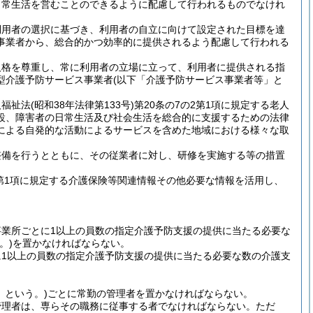
日常生活を営むことのできるように配慮して行われるものでなけれ
利用者の選択に基づき、利用者の自立に向けて設定された目標を達
事業者から、総合的かつ効率的に提供されるよう配慮して行われる
人格を尊重し、常に利用者の立場に立って、利用者に提供される指
型介護予防サービス事業者
(以下「介護予防サービス事業者等」と
人福祉法
(昭和38年法律第133号)
第20条の7の2第1項に規定する老人
設、障害者の日常生活及び社会生活を総合的に支援するための法律
民による自発的な活動によるサービスを含めた地域における様々な取
整備を行うとともに、その従業者に対し、研修を実施する等の措置
第1項に規定する介護保険等関連情報その他必要な情報を活用し、
業所ごとに1以上の員数の指定介護予防支援の提供に当たる必要な
。)
を置かなければならない。
1以上の員数の指定介護予防支援の提供に当たる必要な数の介護支
」という。)
ごとに常勤の管理者を置かなければならない。
管理者は、専らその職務に従事する者でなければならない。
ただ