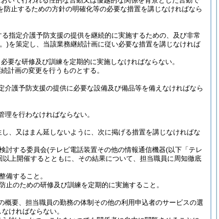
において行われる性的な言動又は優越的な関係を背景とした言動で
を防止するための方針の明確化等の必要な措置を講じなければなら
する指定介護予防支援の提供を継続的に実施するための、及び非常
。)
を策定し、当該業務継続計画に従い必要な措置を講じなければ
、必要な研修及び訓練を定期的に実施しなければならない。
継続計画の変更を行うものとする。
定介護予防支援の提供に必要な設備及び備品等を備えなければなら
管理を行わなければならない。
生し、又はまん延しないように、次に掲げる措置を講じなければな
検討する委員会
(テレビ電話装置その他の情報通信機器
(以下「テレ
1回以上開催するとともに、その結果について、担当職員に周知徹底
整備すること。
防止のための研修及び訓練を定期的に実施すること。
の概要、担当職員の勤務の体制その他の利用申込者のサービスの選
しなければならない。