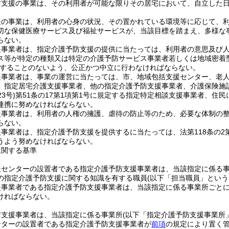
防支援の事業は、その利用者が可能な限りその居宅において、自立した
援の事業は、利用者の心身の状況、その置かれている環境等に応じて、
切な保健医療サービス及び福祉サービスが、当該目標を踏まえ、多様な
らない。
援事業者は、指定介護予防支援の提供に当たっては、利用者の意思及び
ス等が特定の種類又は特定の介護予防サービス事業者若しくは地域密着
することのないよう、公正かつ中立に行わなければならない。
援事業者は、事業の運営に当たっては、市、地域包括支援センター、老
、指定居宅介護支援事業者、他の指定介護予防支援事業者、介護保険施
3号)
第51条の17第1項第1号に規定する指定特定相談支援事業者、住
連携に努めなければならない。
援事業者は、利用者の人権の擁護、虐待の防止等のため、必要な体制の
らない。
事業者は、指定介護予防支援を提供するに当たっては、法第118条の2
うよう努めなければならない。
に関する基準
援センターの設置者である指定介護予防支援事業者は、当該指定に係る事
の指定介護予防支援に関する知識を有する職員
(以下「担当職員」という
援事業者である指定介護予防支援事業者は、当該指定に係る事業所ごとに
ければならない。
防支援事業者は、当該指定に係る事業所
(以下「指定介護予防支援事業所
ンターの設置者である指定介護予防支援事業者が
前項
の規定により置く