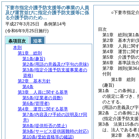
下妻市指定介護予防支援等の事業の人員
及び運営並びに指定介護予防支援等に係
○下妻市指定
る介護予防のため…
平成27年3月25日 条例第14号
目次
(令和6年9月25日施行)
第1章
総則
(第1
第2章
基本方針
(
条項目次
沿革
第3章
人員に関
本則
第4章
運営に関
第1章
総則
第5章
介護予防
第1条
(趣旨)
第6章
基準該当
第2条
(用語の意義及び字句の意味)
第7章
雑則
(第36
第3条
(指定介護予防支援事業者の
付則
資格)
第1章
総則
第2章
基本方針
(趣旨)
第4条
第1条
この条例は
第3章
人員に関する基準
の規定に基づき、
第5条
(従業者の員数)
のとする。
第6条
(管理者)
(用語の意義及び字
第4章
運営に関する基準
第2条
この条例に
第7条
(内容及び手続の説明及び同
(指定介護予防支援
意)
第3条
法第115条の
第8条
(提供拒否の禁止)
は、法人である者
第9条
(サービス提供困難時の対応)
第2章
基本
第10条
(受給資格等の確認)