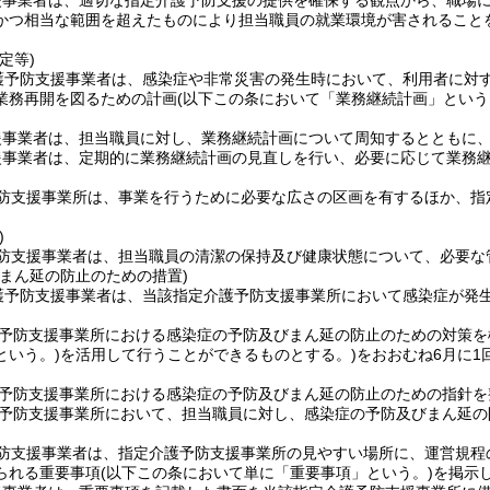
援事業者は、適切な指定介護予防支援の提供を確保する観点から、職場
かつ相当な範囲を超えたものにより担当職員の就業環境が害されること
定等)
護予防支援事業者は、感染症や非常災害の発生時において、利用者に対
業務再開を図るための計画
(以下この条において「業務継続計画」という
援事業者は、担当職員に対し、業務継続計画について周知するとともに
援事業者は、定期的に業務継続計画の見直しを行い、必要に応じて業務
防支援事業所は、事業を行うために必要な広さの区画を有するほか、指
)
防支援事業者は、担当職員の清潔の保持及び健康状態について、必要な
びまん延の防止のための措置)
護予防支援事業者は、当該指定介護予防支援事業所において感染症が発
予防支援事業所における感染症の予防及びまん延の防止のための対策を
という。)
を活用して行うことができるものとする。)
をおおむね6月に
予防支援事業所における感染症の予防及びまん延の防止のための指針を
予防支援事業所において、担当職員に対し、感染症の予防及びまん延の
防支援事業者は、指定介護予防支援事業所の見やすい場所に、運営規程
られる重要事項
(以下この条において単に「重要事項」という。)
を掲示