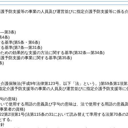
介護予防支援等の事業の人員及び運営並びに指定介護予防支援等に係る
条―第3条)
第4条)
する基準
(第5条・第6条)
する基準
(第7条―第31条)
のための効果的な支援の方法に関する基準
(第32条―第34条)
介護予防支援の事業に関する基準
(第35条)
条)
、介護保険法
(平成9年法律第123号。以下「法」という。)
第59条第1項第
指定介護予防支援等の事業の人員及び運営並びに指定介護予防支援等に
句の意味)
おいて使用する用語の意義及び字句の意味は、法で使用する用語の意義
事業者の資格)
22第2項第1号
(法第115条の31において読み替えて準用する法第70条
とする。
方針