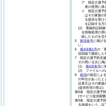
ア
指定介護予
者の使用に係
イ
指定介護予
はその家族の
る提供を受け
を記録する方
(2)
電磁的記録媒
る情報処理の用
録したものを交
5
前項各号
に掲げ
い。
6
第4項第1号
の「
信回線で接続した
7
指定介護予防支
その用いる次に掲
(1)
第4項各号
に
(2)
ファイルへの
8
前項
の規定によ
の申出があったと
込者又はその家族
(提供拒否の禁止)
第8条
指定介護予
(サービス提供困難
第9条
指定介護予
る地域をいう。以