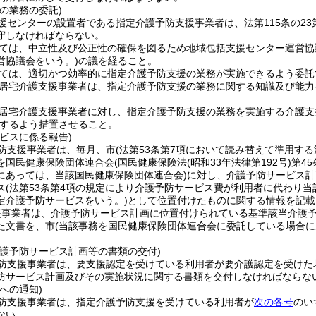
の業務の委託)
援センターの設置者である指定介護予防支援事業者は、法第115条の2
守しなければならない。
ては、中立性及び公正性の確保を図るため地域包括支援センター運営協
営協議会をいう。)
の議を経ること。
ては、適切かつ効率的に指定介護予防支援の業務が実施できるよう委託
居宅介護支援事業者は、指定介護予防支援の業務に関する知識及び能力
居宅介護支援事業者に対し、指定介護予防支援の業務を実施する介護支
するよう措置させること。
ビスに係る報告)
防支援事業者は、毎月、市
(法第53条第7項において読み替えて準用する
を国民健康保険団体連合会
(国民健康保険法
(昭和33年法律第192号)
第4
にあっては、当該国民健康保険団体連合会)
に対し、介護予防サービス計
ス
(法第53条第4項の規定により介護予防サービス費が利用者に代わり
定介護予防サービスをいう。)
として位置付けたものに関する情報を記載
援事業者は、介護予防サービス計画に位置付けられている基準該当介護
た文書を、市
(当該事務を国民健康保険団体連合会に委託している場合に
介護予防サービス計画等の書類の交付)
防支援事業者は、要支援認定を受けている利用者が要介護認定を受けた
防サービス計画及びその実施状況に関する書類を交付しなければならな
への通知)
防支援事業者は、指定介護予防支援を受けている利用者が
次の各号
のい
ない。