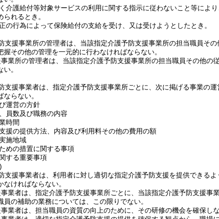
く介護給付等対象サービスの利用に関する指示に従わないこと等により
められるとき。
正の行為によって保険給付の支給を受け、又は受けようとしたとき。
防支援事業所の管理者は、当該指定介護予防支援事業所の担当職員その
把握その他の管理を一元的に行わなければならない。
援事業所の管理者は、当該指定介護予防支援事業所の担当職員その他の
ない。
防支援事業者は、指定介護予防支援事業所ごとに、次に掲げる事業の運
ばならない。
び運営の方針
、員数及び職務の内容
業時間
支援の提供方法、内容及び利用料その他の費用の額
実施地域
ための措置に関する事項
関する重要事項
)
防支援事業者は、利用者に対し適切な指定介護予防支援を提供できるよ
かなければならない。
援事業者は、指定介護予防支援事業所ごとに、当該指定介護予防支援事
職員の補助の業務については、この限りでない。
援事業者は、担当職員の資質の向上のために、その研修の機会を確保し