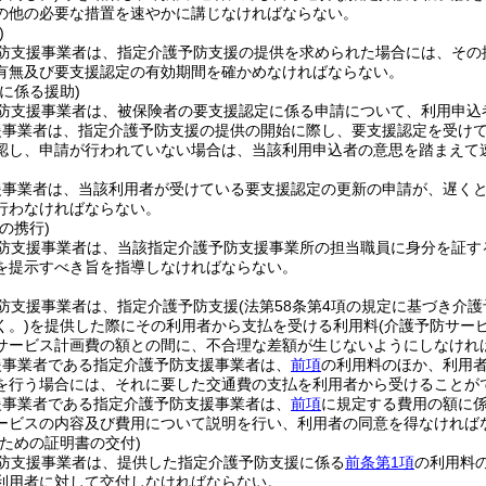
の他の必要な措置を速やかに講じなければならない。
)
防支援事業者は、指定介護予防支援の提供を求められた場合には、その
有無及び要支援認定の有効期間を確かめなければならない。
に係る援助)
防支援事業者は、被保険者の要支援認定に係る申請について、利用申込
援事業者は、指定介護予防支援の提供の開始に際し、要支援認定を受け
認し、申請が行われていない場合は、当該利用申込者の意思を踏まえて
援事業者は、当該利用者が受けている要支援認定の更新の申請が、遅くと
行わなければならない。
の携行)
防支援事業者は、当該指定介護予防支援事業所の担当職員に身分を証す
を提示すべき旨を指導しなければならない。
防支援事業者は、指定介護予防支援
(法第58条第4項の規定に基づき
く。)
を提供した際にその利用者から支払を受ける利用料
(介護予防サー
サービス計画費の額との間に、不合理な差額が生じないようにしなけれ
援事業者である指定介護予防支援事業者は、
前項
の利用料のほか、利用
を行う場合には、それに要した交通費の支払を利用者から受けることが
援事業者である指定介護予防支援事業者は、
前項
に規定する費用の額に
ービスの内容及び費用について説明を行い、利用者の同意を得なければ
ための証明書の交付)
防支援事業者は、提供した指定介護予防支援に係る
前条第1項
の利用料
利用者に対して交付しなければならない。