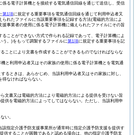
に係る電子計算機とを接続する電気通信回線を通じて送信し、受信
た
第1項
に規定する重要事項を電気通信回線を通じて利用申込者又
えられたファイルに当該重要事項を記録する方法
(電磁的方法によ
支援事業者の使用に係る電子計算機に備えられたファイルにその旨
することができない方式で作られる記録であって、電子計算機によ
いう。)
をもって調製するファイルに
第1項
に規定する重要事項を記
することにより文書を作成することができるものでなければならな
算機と利用申込者又はその家族の使用に係る電子計算機とを電気通
とするときは、あらかじめ、当該利用申込者又はその家族に対し、
を得なければならない。
から文書又は電磁的方法により電磁的方法による提供を受けない旨
の提供を電磁的方法によってしてはならない。
ただし、当該利用申
らない。
(当該指定介護予防支援事業所が通常時に指定介護予防支援を提供す
提供することが困難であると認める場合は、他の指定介護予防支