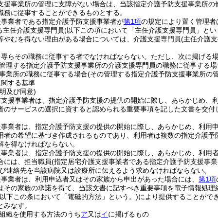
支援事業所の管理に支障がない場合は、当該指定介護予防支援事業所の
職務に従事することができるものとする。
援事業者である指定介護予防支援事業者が
第1項
の規定により置く管理者
る主任介護支援専門員
(以下この項において「主任介護支援専門員」とい
等やむを得ない理由がある場合については、介護支援専門員
(主任介護
、専らその職務に従事する者でなければならない。
ただし、次に掲げる
管理する指定介護予防支援事業所の介護支援専門員の職務に従事する場
事業所の職務に従事する場合
(その管理する指定介護予防支援事業所の
に関する基準
明及び同意)
防支援事業者は、指定介護予防支援の提供の開始に際し、あらかじめ、
者のサービスの選択に資すると認められる重要事項を記した文書を交付
援事業者は、指定介護予防支援の提供の開始に際し、あらかじめ、利用
用者の希望に基づき作成されるものであり、利用者は複数の指定介護予
解を得なければならない。
援事業者は、指定介護予防支援の提供の開始に際し、あらかじめ、利用
合には、担当職員
(指定居宅介護支援事業者である指定介護予防支援事
び連絡先を当該病院又は診療所に伝えるよう求めなければならない。
援事業者は、利用申込者又はその家族から申出があった場合には、
第1項
はその家族の承諾を得て、当該文書に記すべき重要事項を電子情報処理
(以下この条において「電磁的方法」という。)
により提供することがで
とみなす。
組織を使用する方法のうち
ア
又は
イ
に掲げるもの