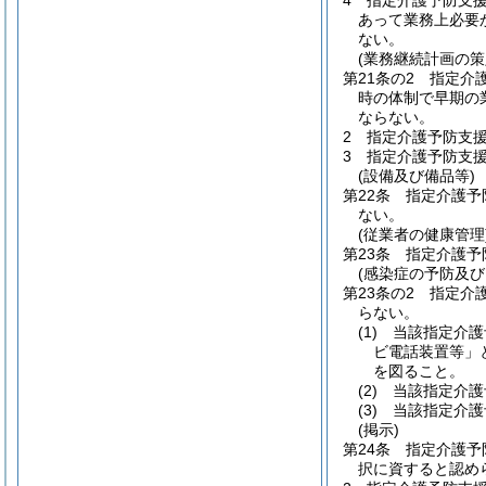
4
指定介護予防支
あって業務上必要
ない。
(業務継続計画の策
第21条の2
指定介
時の体制で早期の
ならない。
2
指定介護予防支
3
指定介護予防支
(設備及び備品等)
第22条
指定介護予
ない。
(従業者の健康管理
第23条
指定介護予
(感染症の予防及
第23条の2
指定介
らない。
(1)
当該指定介護
ビ電話装置等」
を図ること。
(2)
当該指定介護
(3)
当該指定介護
(掲示)
第24条
指定介護予
択に資すると認め