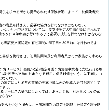
提供を求める者から提示された被保険者証によって、被保険者資
者の意思を踏まえ、必要な協力を行わなければならない。
ていない利用申込者については、要支援認定の申請が既に行われて
速やかに当該申請が行われるよう必要な援助を行わなければならな
も当該要支援認定の有効期間の満了日の30日前には行われるよ
る書類を携行させ、初回訪問時及び利用者又はその家族から求めら
介護予防サービス計画費が当該指定介護予防支援事業者に支払われる場
ビス計画費の支給の対象となる費用に係る対価をいう。以下同じ。)
ばならない。
者の選定により通常の事業の実施地域以外の地域の居宅を訪問して
できる。
係るサービスの提供に当たっては、あらかじめ、利用者又はその家
ならない。
の支払を受けた場合は、当該利用料の額等を記載した指定介護予防