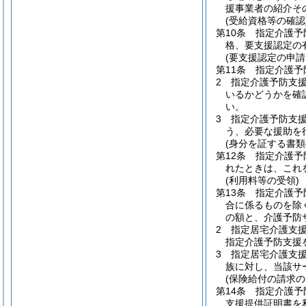
援事業者の紹介そ
(受給資格等の確認
第10条
指定介護予
格、要支援認定の
(要支援認定の申請
第11条
指定介護予
2
指定介護予防支
いるかどうかを確
い。
3
指定介護予防支
う、必要な援助を
(身分を証する書類
第12条
指定介護予
れたときは、これ
(利用料等の受領)
第13条
指定介護予
合に係るものを除
の額と、介護予防
2
指定居宅介護支
指定介護予防支援
3
指定居宅介護支
族に対し、当該サ
(保険給付の請求の
第14条
指定介護予
支援提供証明書を