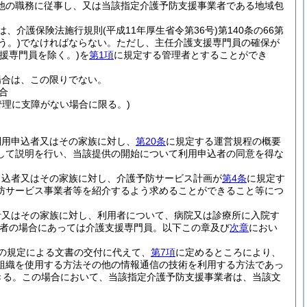
他の職務に従事し、又は当該指定介護予防支援事業者である地域包
は、介護保険法施行規則
(平成11年厚生省令第36号)
第140条の66第
う。)
でなければならない。
ただし、主任介護支援専門員の確保が
支援専門員を除く。)
を
第1項
に規定する管理者とすることができ
場合は、この限りでない。
合
管理に支障がない場合に限る。)
利用申込者又はその家族に対し、
第20条
に規定する運営規程の概要
して説明を行い、当該提供の開始について利用申込者の同意を得な
申込者又はその家族に対し、介護予防サービス計画が
第4条
に規定す
防サービス事業者等を紹介するよう求めることができること等につ
者又はその家族に対し、利用者について、病院又は診療所に入院す
業者の場合にあっては介護支援専門員。以下この章及び
次章
におい
の規定による文書の交付に代えて、
第7項
に定めるところにより、
組織を使用する方法その他の情報通信の技術を利用する方法であっ
きる。
この場合において、当該指定介護予防支援事業者は、当該文