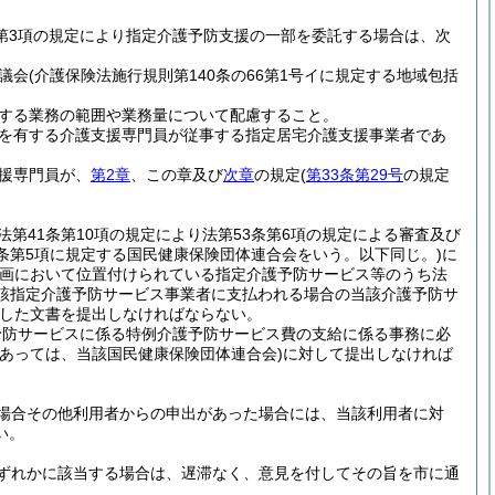
3第3項の規定により指定介護予防支援の一部を委託する場合は、次
議会
(介護保険法施行規則第140条の66第1号イに規定する地域包括
する業務の範囲や業務量について配慮すること。
を有する介護支援専門員が従事する指定居宅介護支援事業者であ
援専門員が、
第2章
、この章及び
次章
の規定
(
第33条第29号
の規定
法第41条第10項の規定により法第53条第6項の規定による審査及び
5条第5項に規定する国民健康保険団体連合会をいう。以下同じ。)
に
画において位置付けられている指定介護予防サービス等のうち法
当該指定介護予防サービス事業者に支払われる場合の当該介護予防サ
した文書を提出しなければならない。
予防サービスに係る特例介護予防サービス費の支給に係る事務に必
あっては、当該国民健康保険団体連合会)
に対して提出しなければ
場合その他利用者からの申出があった場合には、当該利用者に対
い。
ずれかに該当する場合は、遅滞なく、意見を付してその旨を市に通