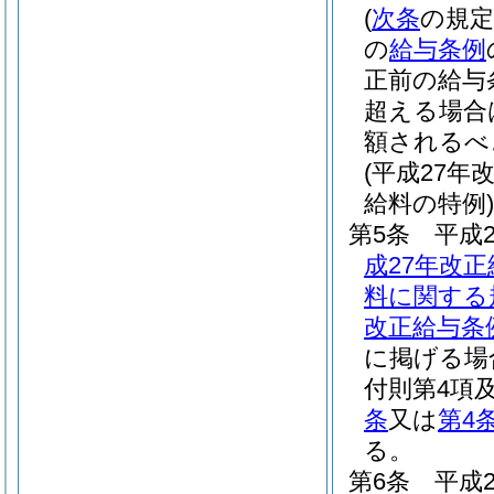
(
次条
の規定
の
給与条例
正前の給与
超える場合
額されるべ
(平成27
給料の特例)
第5条
平成
成27年改
料に関する
改正給与条
に掲げる場
付則第4項
条
又は
第4
る。
第6条
平成