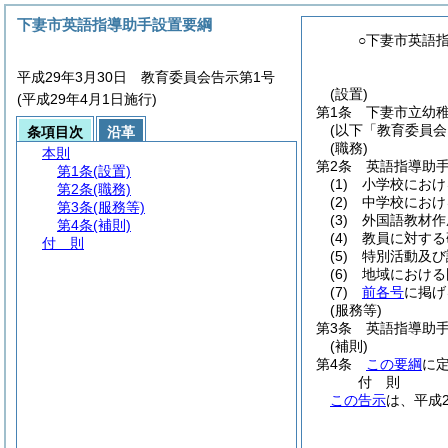
下妻市英語指導助手設置要綱
○下妻市英語
平成29年3月30日 教育委員会告示第1号
(設置)
(平成29年4月1日施行)
第1条
下妻市立幼
(以下「教育委員会
条項目次
沿革
(職務)
本則
第2条
英語指導助
第1条
(設置)
(1)
小学校におけ
第2条
(職務)
(2)
中学校におけ
第3条
(服務等)
(3)
外国語教材作
第4条
(補則)
(4)
教員に対する
付 則
(5)
特別活動及び
(6)
地域における
(7)
前各号
に掲げ
(服務等)
第3条
英語指導助
(補則)
第4条
この要綱
に
付
則
この告示
は、平成