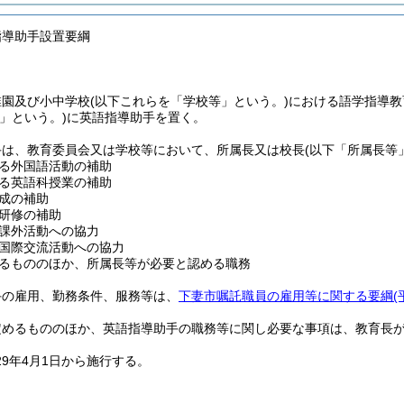
指導助手設置要綱
稚園及び小中学校
(以下これらを「学校等」という。)
における語学指導教
」という。)
に英語指導助手を置く。
手は、教育委員会又は学校等において、所属長又は校長
(以下「所属長等
る外国語活動の補助
る英語科授業の補助
成の補助
研修の補助
課外活動への協力
国際交流活動への協力
るもののほか、所属長等が必要と認める職務
手の雇用、勤務条件、服務等は、
下妻市嘱託職員の雇用等に関する要綱
(
定めるもののほか、英語指導助手の職務等に関し必要な事項は、教育長
29年4月1日から施行する。