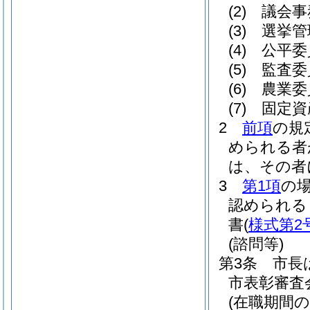
(2)
議会事
(3)
選挙管
(4)
公平委
(5)
監査委
(6)
農業委
(7)
固定資
2
前項
の規
められる者
は、その者
3
第1項
の
認められる
書
(
様式第2
(諮問等)
第3条
市長
市表彰審査
(在職期間の