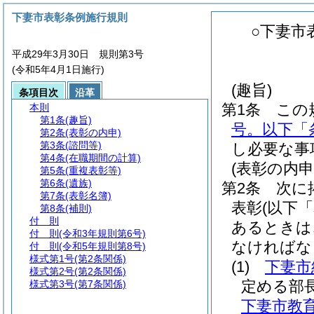
下妻市表彰条例施行規則
○下妻市
平成29年3月30日 規則第3号
(令和5年4月1日施行)
(趣旨)
条項目次
沿革
第1条
この
本則
第1条
(趣旨)
号。以下「
第2条
(表彰の内申)
第3条
(諮問等)
し必要な事
第4条
(在職期間の計算)
(表彰の内申
第5条
(重複表彰等)
第6条
(遺族)
第2条
次に
第7条
(表彰名簿)
表彰
(以下
第8条
(補則)
付 則
あるときは
付 則
(令和3年規則第6号)
なければな
付 則
(令和5年規則第8号)
様式第1号
(第2条関係)
(1)
下妻市
様式第2号
(第2条関係)
定める部
様式第3号
(第7条関係)
下妻市教育