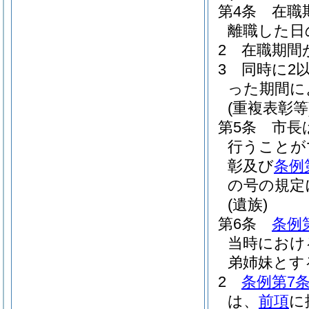
第4条
在職
離職した日
2
在職期間
3
同時に2
った期間に
(重複表彰等
第5条
市長
行うことが
彰及び
条例
の号の規定
(遺族)
第6条
条例
当時におけ
弟姉妹とす
2
条例第7条
は、
前項
に