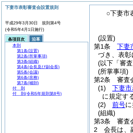
下妻市表彰審査会設置規則
○下妻市
平成29年3月30日 規則第4号
(令和5年4月1日施行)
(設置)
条項目次
沿革
第1条
下妻
本則
第1条
(設置)
づき、表彰
第2条
(所掌事項)
第3条
(組織)
(以下「審
第4条
(会長及び副会長)
(所掌事項)
第5条
(会議)
第6条
(庶務)
第2条
審査
第7条
(補則)
(1)
下妻市
付 則
付 則
(令和5年規則第8号)
に規定す
(2)
前号
に
(組織)
第3条
審査
2
会長は、