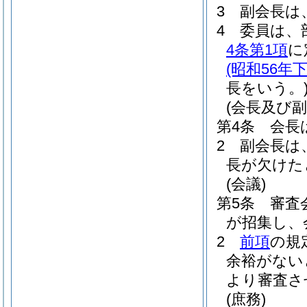
3
副会長は
4
委員は、
4条第1項
に
(昭和56年
長をいう。
(会長及び副
第4条
会長
2
副会長は
長が欠けた
(会議)
第5条
審査
が招集し、
2
前項
の規
余裕がない
より審査さ
(庶務)