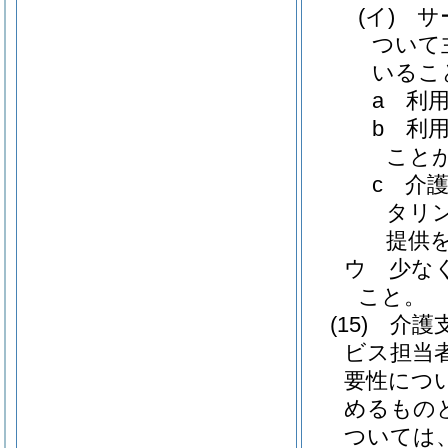
(イ)
サ
ついて
いるこ
a
利
b
利
こと
c
介
タリ
提供
ウ
少な
こと。
(15)
介護
ビス担当
要性につ
めるもの
ついては