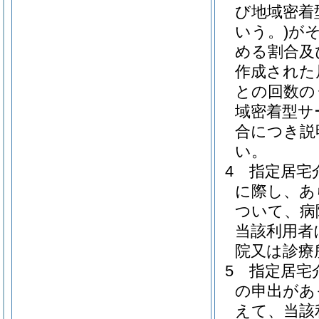
び地域密着
いう。)
が
める割合及
作成された
との回数の
域密着型サ
合につき説
い。
4
指定居宅
に際し、あ
ついて、病
当該利用者
院又は診療
5
指定居宅
の申出があ
えて、当該