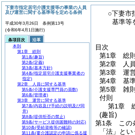
下妻市指定居宅介護支援等の事業の人員
及び運営に関する基準等を定める条例
○下妻市
基準等
平成30年3月26日 条例第13号
(令和6年4月1日施行)
条項目次
沿革
目次
本則
第1章
総則
第1章
総
第1条
(趣旨)
第2条
(定義)
第2章
人
第3条
(基本方針)
第3章
運
第4条
(指定居宅介護支援事業者の
指定)
第4章
基
第2章
人員に関する基準
第5章
雑
第5条
(介護支援専門員の員数)
第6条
(管理者)
付則
第3章
運営に関する基準
第1章
第7条
(内容及び手続の説明及び同
意)
(趣旨)
第8条
(提供拒否の禁止)
第1条
この
第9条
(サービス提供困難時の対応)
第10条
(受給資格等の確認)
「法」とい
第11条
(要介護認定の申請に係る援