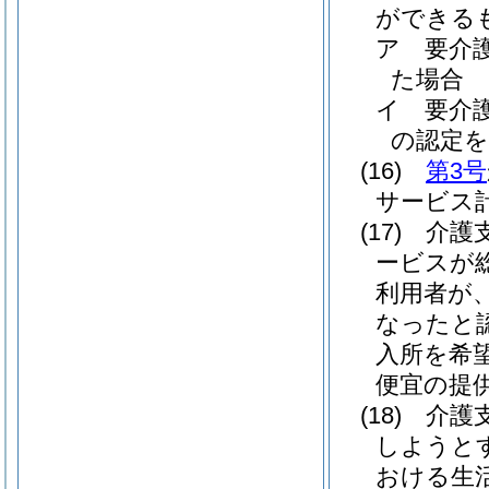
ができる
ア
要介
た場合
イ
要介
の認定を
(16)
第3号
サービス
(17)
介護
ービスが
利用者が
なったと
入所を希
便宜の提
(18)
介護
しようと
おける生