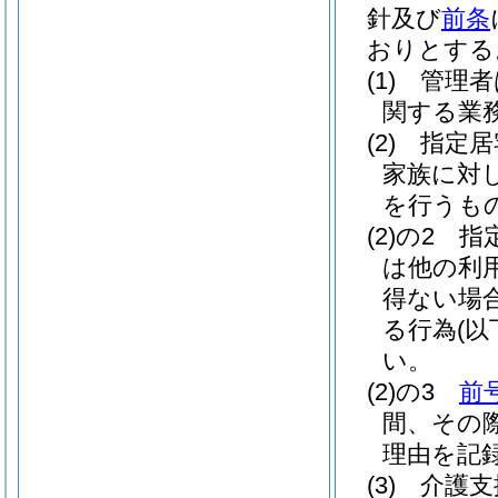
針及び
前条
おりとする
(1)
管理者
関する業
(2)
指定居
家族に対
を行うも
(2)の2
指
は他の利
得ない場
る行為
(
い。
(2)の3
前
間、その
理由を記
(3)
介護支