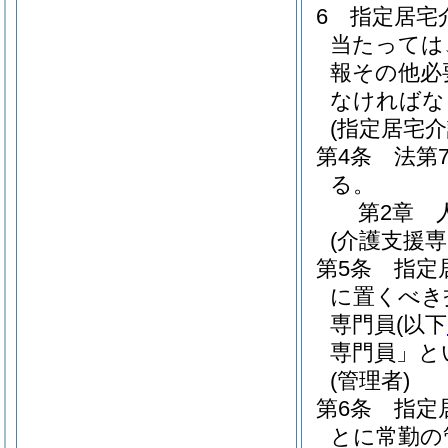
6
指定居宅
当たっては
報その他必
なければな
(指定居宅
第4条
法第
る。
第2章
(介護支援専
第5条
指定
に置くべき
専門員
(以下
専門員」と
(管理者)
第6条
指定
とに常勤の