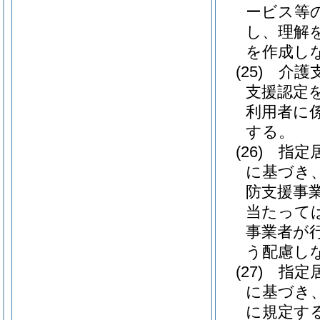
ービス等
し、理解
を作成し
(25)
介護
支援認定
利用者に
する。
(26)
指定
に基づき
防支援事
当たって
事業者が
う配慮し
(27)
指定
に基づき
に規定す