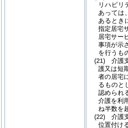
リハビリ
あっては
あるとき
指定居宅
居宅サー
事項が示
を行うも
(21)
介護
護又は短
者の居宅
るものと
認められ
介護を利
ね半数を
(22)
介護
位置付け