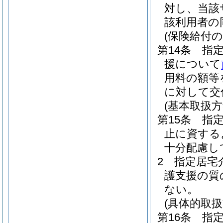
対し、当該
該利用者の
(保険給付
第14条
指
援について
用料の額等
に対して交
(基本取扱方
第15条
指
止に資する
十分配慮し
2
指定居宅
護支援の質
ない。
(具体的取扱
第16条
指