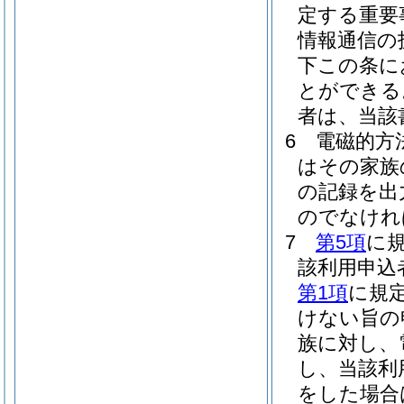
定する重要
情報通信の
下この条に
とができる
者は、当該
6
電磁的方
はその家族
の記録を出
のでなけれ
7
第5項
に
該利用申込
第1項
に規
けない旨の
族に対し、
し、当該利
をした場合