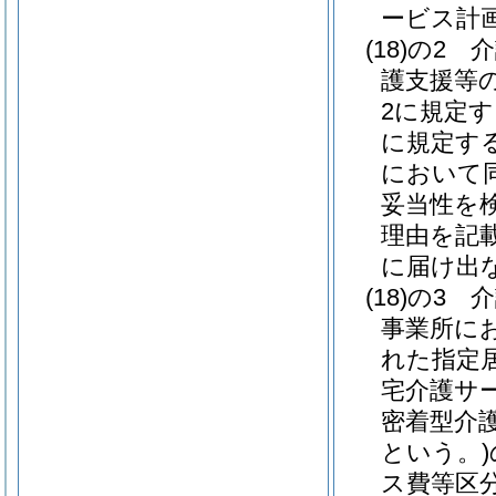
ービス計
(18)の2
介
護支援等
2に規定
に規定す
において同
妥当性を
理由を記
に届け出
(18)の3
介
事業所に
れた指定
宅介護サ
密着型介
という。)
ス費等区