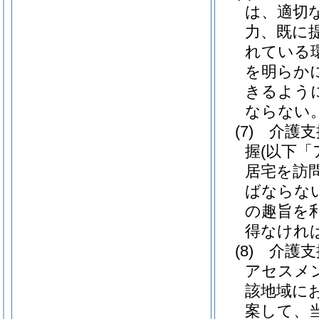
は、適切
力、既に
れている
を明らか
きるよう
ならない
(7)
介護支
握
(以下
居宅を訪
ばならな
の趣旨を
得なけれ
(8)
介護支
アセスメ
該地域に
案して、