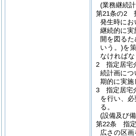
(業務継続計
第21条の2
発生時にお
継続的に実
開を図るた
いう。)
を
なければな
2
指定居宅
続計画につ
期的に実施
3
指定居宅
を行い、必
る。
(設備及び備
第22条
指
広さの区画