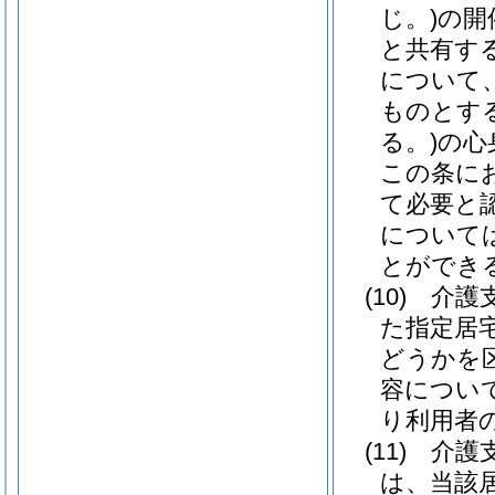
じ。)
の開
と共有す
について
ものとす
る。)
の心
この条に
て必要と
について
とができ
(10)
介護
た指定居
どうかを
容につい
り利用者
(11)
介護
は、当該