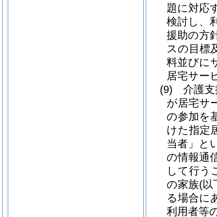
題に対応
検討し、
援助の方
スの目標
料並びに
居宅サー
(9)
介護支
が居宅サ
の参加を
けた指定
当者」とい
の情報通
して行う
の家族
(
る場合に
利用者等