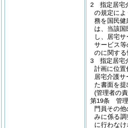
2
指定居宅
の規定によ
務を国民健
は、当該国
し、居宅サ
サービス等
のに関する
3
指定居宅
計画に位置
居宅介護サ
た書面を提
(管理者の責
第19条
管
門員その他
みに係る調
に行わなけ