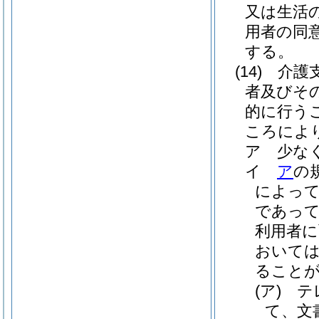
又は生活
用者の同
する。
(14)
介護
者及びそ
的に行う
ころによ
ア
少な
イ
ア
の
によっ
であって
利用者に
おいては
ること
(ア)
テ
て、文