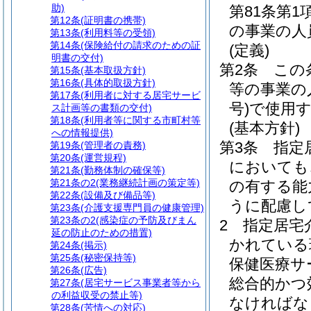
助)
第81条第
第12条
(証明書の携帯)
の事業の人
第13条
(利用料等の受領)
第14条
(保険給付の請求のための証
(定義)
明書の交付)
第2条
この
第15条
(基本取扱方針)
第16条
(具体的取扱方針)
等の事業の
第17条
(利用者に対する居宅サービ
号)
で使用
ス計画等の書類の交付)
第18条
(利用者等に関する市町村等
(基本方針)
への情報提供)
第3条
指定
第19条
(管理者の責務)
第20条
(運営規程)
においても
第21条
(勤務体制の確保等)
第21条の2
(業務継続計画の策定等)
の有する能
第22条
(設備及び備品等)
うに配慮し
第23条
(介護支援専門員の健康管理)
第23条の2
(感染症の予防及びまん
2
指定居宅
延の防止のための措置)
かれている
第24条
(掲示)
第25条
(秘密保持等)
保健医療サ
第26条
(広告)
総合的かつ
第27条
(居宅サービス事業者等から
の利益収受の禁止等)
なければな
第28条
(苦情への対応)