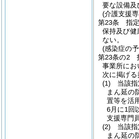
要な設備及
(介護支援
第23条
指
保持及び健
ない。
(感染症の
第23条の2
事業所にお
次に掲げる
(1)
当該指
まん延の
置等を活
6月に1
支援専門
(2)
当該指
まん延の