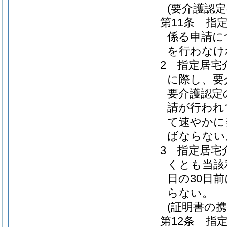
(要介護認
第11条
指
係る申請に
を行わなけ
2
指定居宅
に際し、要
要介護認定
請が行われ
て速やかに
ばならない
3
指定居宅
くとも当該
日の30日
らない。
(証明書の携
第12条
指