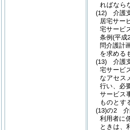
ればなら
(12)
介護
居宅サー
宅サービ
条例
(平成
問介護計
を求める
(13)
介護
宅サービ
なアセス
行い、必
サービス
ものとす
(13)の2
介
利用者に
ときは、