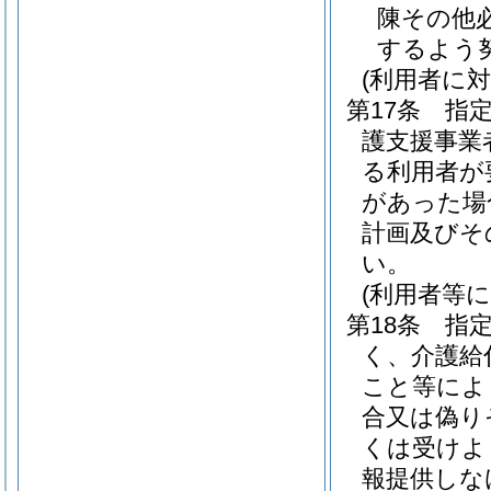
陳その他
するよう
(利用者に
第17条
指
護支援事業
る利用者が
があった場
計画及びそ
い。
(利用者等
第18条
指
く、介護給
こと等によ
合又は偽り
くは受けよ
報提供しな