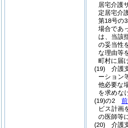
居宅介護
定居宅介
第18号
場合であ
は、当該
の妥当性
な理由等
町村に届
(19)
介護
ーション
他必要な
を求めな
(19)の2
前
ビス計画
の医師等
(20)
介護