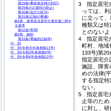
3
指定居宅
第29条
(事故発生時の対応)
第29条の2
(虐待の防止)
っては、利
第30条
(会計の区分)
第31条
(記録の整備)
に立って、
第4章
基準該当居宅介護支援に関す
種類又は特
る基準
第32条
(準用)
とのないよ
第5章
雑則
4
指定居宅
第33条
(電磁的記録等)
付 則
町村、地域
付 則
(令和元年条例第13号)
133号)
第2
付 則
(令和3年条例第8号)
付 則
(令和6年条例第12号)
指定居宅介
施設、障害
めの法律
(
する指定特
ない。
5
指定居宅
止等のため
に対し、研