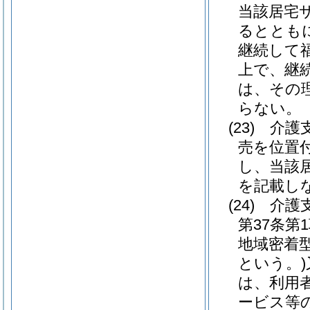
当該居宅
るととも
継続して
上で、継
は、その
らない。
(23)
介護
売を位置
し、当該
を記載し
(24)
介護
第37条
地域密着
という。)
は、利用
ービス等