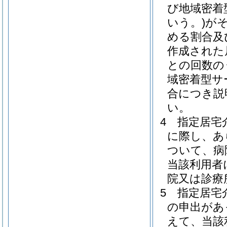
び地域密着
いう。)
が
める割合及
作成された
との回数の
域密着型サ
合につき説
い。
4
指定居宅
に際し、あ
ついて、病
当該利用者
院又は診療
5
指定居宅
の申出があ
えて、当該