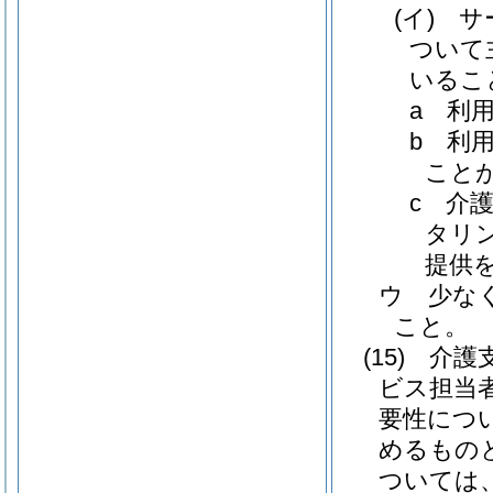
(イ)
サ
ついて
いるこ
a
利
b
利
こと
c
介
タリ
提供
ウ
少な
こと。
(15)
介護
ビス担当
要性につ
めるもの
ついては