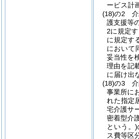
ービス計
(18)の2
介
護支援等
2に規定
に規定す
において同
妥当性を
理由を記
に届け出
(18)の3
介
事業所に
れた指定
宅介護サ
密着型介
という。)
ス費等区