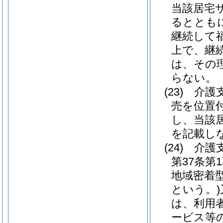
当該居宅
るととも
継続して
上で、継
は、その
らない。
(23)
介護
売を位置
し、当該
を記載し
(24)
介護
第37条
地域密着
という。)
は、利用
ービス等