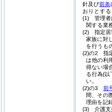
針及び
前条
おりとする
(1)
管理者
関する業
(2)
指定居
家族に対
を行うも
(2)の2
指
は他の利
得ない場
る行為
(
い。
(2)の3
前
間、その
理由を記
(3)
介護支