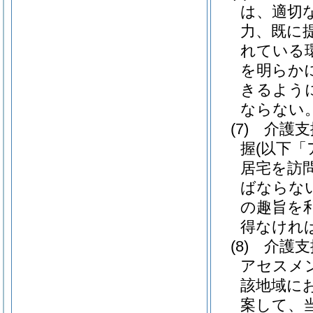
は、適切
力、既に
れている
を明らか
きるよう
ならない
(7)
介護支
握
(以下
居宅を訪
ばならな
の趣旨を
得なけれ
(8)
介護支
アセスメ
該地域に
案して、