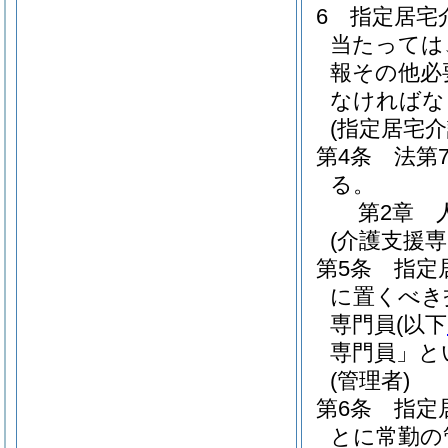
6
指定居宅
当たっては
報その他必
なければな
(指定居宅
第4条
法第
る。
第2章
(介護支援専
第5条
指定
に置くべき
専門員
(以下
専門員」と
(管理者)
第6条
指定
とに常勤の