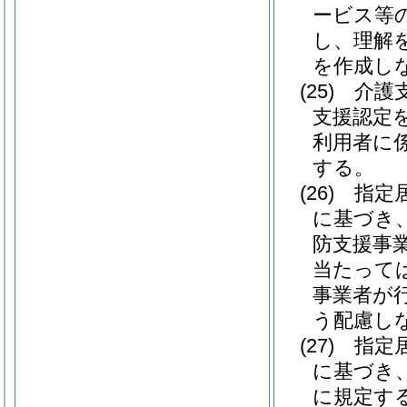
ービス等
し、理解
を作成し
(25)
介護
支援認定
利用者に
する。
(26)
指定
に基づき
防支援事
当たって
事業者が
う配慮し
(27)
指定
に基づき
に規定す