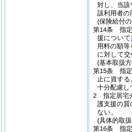
対し、当該
該利用者の
(保険給付
第14条
指
援について
用料の額等
に対して交
(基本取扱方
第15条
指
止に資する
十分配慮し
2
指定居宅
護支援の質
ない。
(具体的取扱
第16条
指