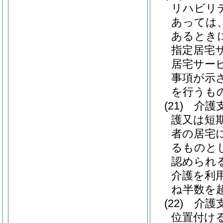
リハビリ
あっては
あるとき
指定居宅
居宅サー
事項が示
を行うも
(21)
介護
護又は短
者の居宅
るものと
認められ
介護を利
ね半数を
(22)
介護
位置付け