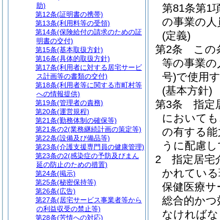
助)
第81条第
第12条
(証明書の携帯)
の事業の人
第13条
(利用料等の受領)
第14条
(保険給付の請求のための証
(定義)
明書の交付)
第2条
この
第15条
(基本取扱方針)
第16条
(具体的取扱方針)
等の事業の
第17条
(利用者に対する居宅サービ
号)
で使用
ス計画等の書類の交付)
第18条
(利用者等に関する市町村等
(基本方針)
への情報提供)
第3条
指定
第19条
(管理者の責務)
第20条
(運営規程)
においても
第21条
(勤務体制の確保等)
第21条の2
(業務継続計画の策定等)
の有する能
第22条
(設備及び備品等)
うに配慮し
第23条
(介護支援専門員の健康管理)
第23条の2
(感染症の予防及びまん
2
指定居宅
延の防止のための措置)
かれている
第24条
(掲示)
第25条
(秘密保持等)
保健医療サ
第26条
(広告)
総合的かつ
第27条
(居宅サービス事業者等から
の利益収受の禁止等)
なければな
第28条
(苦情への対応)