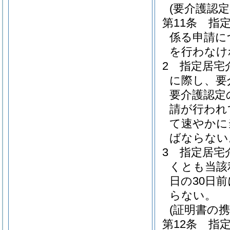
(要介護認
第11条
指
係る申請に
を行わなけ
2
指定居宅
に際し、要
要介護認定
請が行われ
て速やかに
ばならない
3
指定居宅
くとも当該
日の30日
らない。
(証明書の携
第12条
指