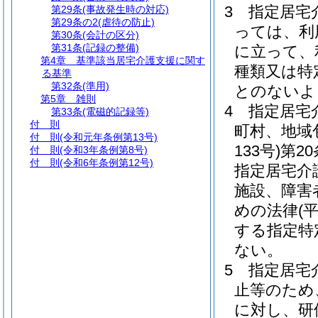
3
指定居宅
第29条
(事故発生時の対応)
第29条の2
(虐待の防止)
っては、利
第30条
(会計の区分)
第31条
(記録の整備)
に立って、
第4章
基準該当居宅介護支援に関す
種類又は特
る基準
第32条
(準用)
とのないよ
第5章
雑則
4
指定居宅
第33条
(電磁的記録等)
付 則
町村、地域
付 則
(令和元年条例第13号)
133号)
第2
付 則
(令和3年条例第8号)
付 則
(令和6年条例第12号)
指定居宅介
施設、障害
めの法律
(
する指定特
ない。
5
指定居宅
止等のため
に対し、研