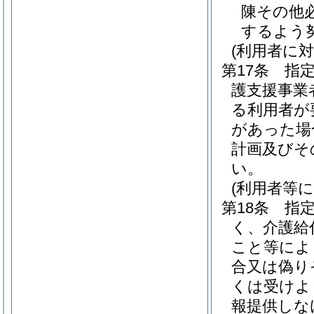
陳その他
するよう
(利用者に
第17条
指
護支援事業
る利用者が
があった場
計画及びそ
い。
(利用者等
第18条
指
く、介護給
こと等によ
合又は偽り
くは受けよ
報提供しな