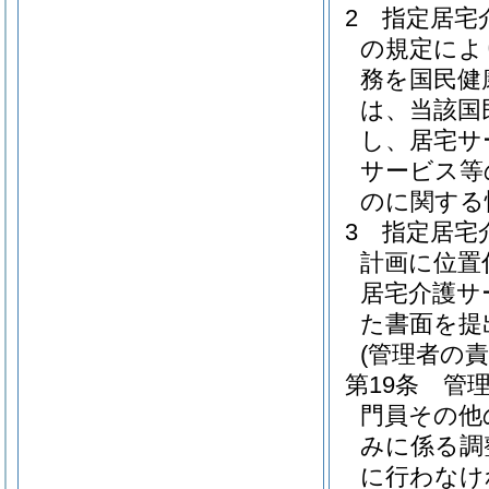
2
指定居宅
の規定によ
務を国民健
は、当該国
し、居宅サ
サービス等
のに関する
3
指定居宅
計画に位置
居宅介護サ
た書面を提
(管理者の責
第19条
管
門員その他
みに係る調
に行わなけ