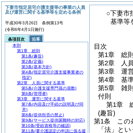
下妻市指定居宅介護支援等の事業の人員
及び運営に関する基準等を定める条例
○下妻市
基準等
平成30年3月26日 条例第13号
(令和6年4月1日施行)
条項目次
沿革
目次
本則
第1章
総則
第1章
総
第1条
(趣旨)
第2条
(定義)
第2章
人
第3条
(基本方針)
第3章
運
第4条
(指定居宅介護支援事業者の
指定)
第4章
基
第2章
人員に関する基準
第5章
雑
第5条
(介護支援専門員の員数)
第6条
(管理者)
付則
第3章
運営に関する基準
第1章
第7条
(内容及び手続の説明及び同
意)
(趣旨)
第8条
(提供拒否の禁止)
第1条
この
第9条
(サービス提供困難時の対応)
第10条
(受給資格等の確認)
「法」とい
第11条
(要介護認定の申請に係る援