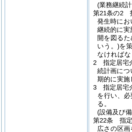
(業務継続計
第21条の2
発生時にお
継続的に実
開を図るた
いう。)
を
なければな
2
指定居宅
続計画につ
期的に実施
3
指定居宅
を行い、必
る。
(設備及び備
第22条
指
広さの区画