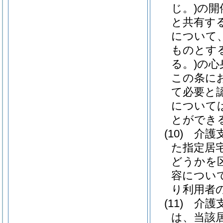
じ。)
の開
と共有す
について
ものとす
る。)
の心
この条に
て必要と
について
とができ
(10)
介護
た指定居
どうかを
容につい
り利用者
(11)
介護
は、当該