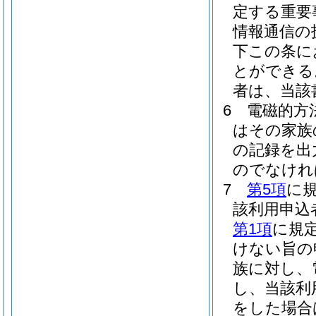
定する重要
情報通信の
下この条に
とができる
者は、当該
6
電磁的方
はその家族
の記録を出
のでなけれ
7
第5項
に
該利用申込
第1項
に規
けない旨の
族に対し、
し、当該利
をした場合