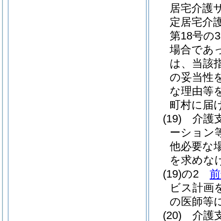
居宅介護
定居宅介
第18号
場合であ
は、当該
の妥当性
な理由等
町村に届
(19)
介護
ーション
他必要な
を求めな
(19)の2
前
ビス計画
の医師等
(20)
介護