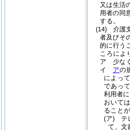
又は生活
用者の同
する。
(14)
介護
者及びそ
的に行う
ころによ
ア
少な
イ
ア
の
によっ
であって
利用者に
おいては
ること
(ア)
テ
て、文