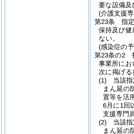
要な設備及
(介護支援
第23条
指
保持及び健
ない。
(感染症の
第23条の2
事業所にお
次に掲げる
(1)
当該指
まん延の
置等を活
6月に1
支援専門
(2)
当該指
まん延の