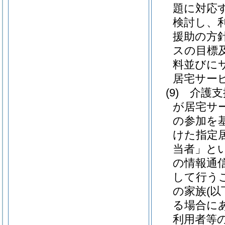
題に対応
検討し、
援助の方
スの目標
料並びに
居宅サー
(9)
介護支
が居宅サ
の参加を
けた指定
当者」とい
の情報通
して行う
の家族
(
る場合に
利用者等