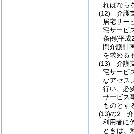
ればなら
(12)
介護
居宅サー
宅サービ
条例
(平成
問介護計
を求める
(13)
介護
宅サービ
なアセス
行い、必
サービス
ものとす
(13)の2
介
利用者に
ときは、