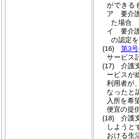
ができる
ア
要介
た場合
イ
要介
の認定を
(16)
第3号
サービス
(17)
介護
ービスが
利用者が
なったと
入所を希
便宜の提
(18)
介護
しようと
おける生