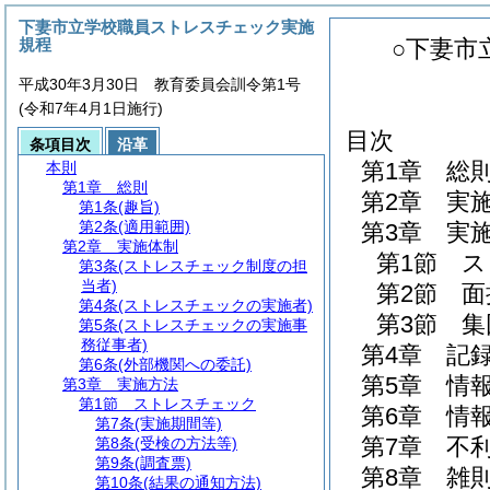
下妻市立学校職員ストレスチェック実施
規程
○下妻市
平成30年3月30日 教育委員会訓令第1号
(令和7年4月1日施行)
目次
条項目次
沿革
第1章
総
本則
第1章
総則
第2章
実
第1条
(趣旨)
第2条
(適用範囲)
第3章
実
第2章
実施体制
第1節
ス
第3条
(ストレスチェック制度の担
当者)
第2節
面
第4条
(ストレスチェックの実施者)
第3節
集
第5条
(ストレスチェックの実施事
務従事者)
第4章
記
第6条
(外部機関への委託)
第5章
情
第3章
実施方法
第1節
ストレスチェック
第6章
情
第7条
(実施期間等)
第7章
不
第8条
(受検の方法等)
第9条
(調査票)
第8章
雑
第10条
(結果の通知方法)