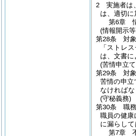
2
実施者は
は、適切に
第6章
(情報開示等
第28条
対
「ストレス
は、文書に
(苦情申立て
第29条
対
苦情の申立
なければな
(守秘義務)
第30条
職
職員の健康
に漏らして
第7章