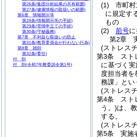
(1)
市町村
第26条
(集団分析結果の共有範囲)
第27条
(健康情報の取扱いの範囲)
に規定す
第6章
情報開示等
第28条
(情報開示等の手続)
もの
第29条
(苦情申立ての手続)
(2)
前号
に
第30条
(守秘義務)
第7章
不利益な取扱いの防止
第2章
第31条
(教育委員会が行わない行為)
(ストレス
第8章
雑則
第32条
(委任)
第3条
スト
付 則
に基づく実
付 則
(令和7年教委訓令第1号)
度担当者を
務課」とい
(ストレス
第4条
スト
う。)
は、
する。
(ストレス
第5条
実施