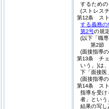
するための
(ストレス
第12条
ス
する義務の
第2号
の規
(以下「職
第2節
(面接指導の
第13条
チ
いう。)
は
下「面接医
(面接指導の
第14条
ス
指導を受け
者」という
結果の写し