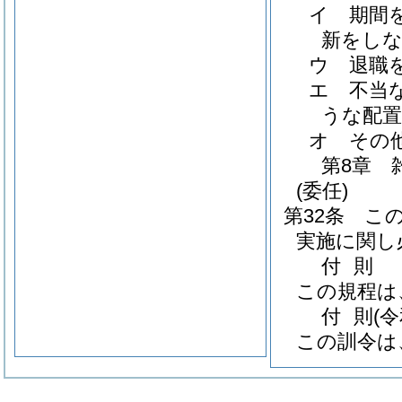
イ
期間
新をし
ウ
退職
エ
不当
うな配置
オ
その
第8章
(委任)
第32条
こ
実施に関し
付
則
この規程は
付
則
(
この訓令は