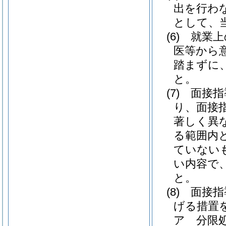
出を行わ
として、
(6)
就業上
医等から
踏まずに
と。
(7)
面接指
り、面接
著しく異
る範囲内
ていない
い内容で
と。
(8)
面接指
げる措置
ア
分限