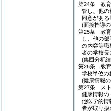
第24条
教
管し、他の
同意がある
(面接指導
第25条
教
し、他の部
の内容等職
者の学校長
(集団分析
第26条
教
学校単位の
(健康情報
第27条
ス
健康情報の
他医学的情
者が取り扱