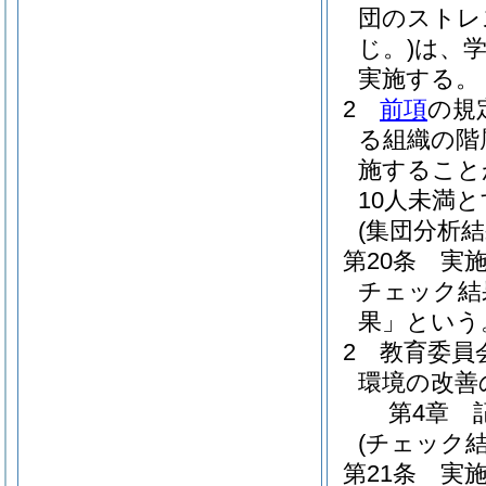
団のストレ
じ。)
は、
実施する。
2
前項
の規
る組織の階
施すること
10人未満
(集団分析
第20条
実
チェック結
果」という
2
教育委員
環境の改善
第4章
(チェック
第21条
実