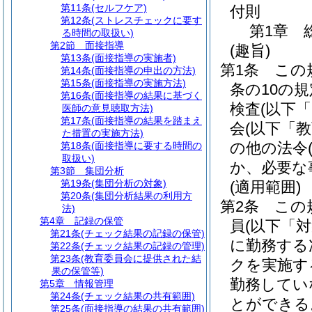
第11条
(セルフケア)
付則
第12条
(ストレスチェックに要す
第1章
る時間の取扱い)
第2節
面接指導
(趣旨)
第13条
(面接指導の実施者)
第1条
この
第14条
(面接指導の申出の方法)
第15条
(面接指導の実施方法)
条の10の
第16条
(面接指導の結果に基づく
検査
(以下
医師の意見聴取方法)
第17条
(面接指導の結果を踏まえ
会
(以下「
た措置の実施方法)
の他の法令
第18条
(面接指導に要する時間の
取扱い)
か、必要な
第3節
集団分析
第19条
(集団分析の対象)
(適用範囲)
第20条
(集団分析結果の利用方
第2条
この
法)
第4章
記録の保管
員
(以下「
第21条
(チェック結果の記録の保管)
に勤務する
第22条
(チェック結果の記録の管理)
第23条
(教育委員会に提供された結
クを実施す
果の保管等)
勤務してい
第5章
情報管理
第24条
(チェック結果の共有範囲)
とができる
第25条
(面接指導の結果の共有範囲)