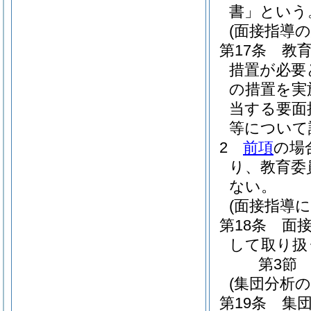
書」という
(面接指導
第17条
教
措置が必要
の措置を実
当する要面
等について
2
前項
の場
り、教育委
ない。
(面接指導
第18条
面
して取り扱
第3節
(集団分析の
第19条
集