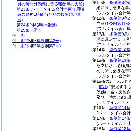
第11条
条例第8条の
員の時間外勤務に係る報酬等の支給)
納に関し必要な事
第23条
(パートタイム会計年度任用職
(フルタイム会計
員の勤務1時間当たりの報酬額の算
第12条
条例第9条
出)
当及び
条例第11条
第24条
(休暇時の報酬)
(フルタイム会計
第25条
(補則)
第13条
条例第9条
付 則
項
に規定する市規
付 則
(令和6年規則第3号)
(フルタイム会計
付 則
(令和7年規則第7号)
第14条
条例第10条
(フルタイム会計年
第15条
条例第13条
を支給される職員
めに関し必要な事
(フルタイム会計年
第15条の2
フルタ
2
前項
に規定する
(勤勉手当を支給
及び一時差止めに
(フルタイム会計
第16条
条例第14条
(パートタイム会
第17条
条例第17条
(パートタイム会
第18条
条例第18条