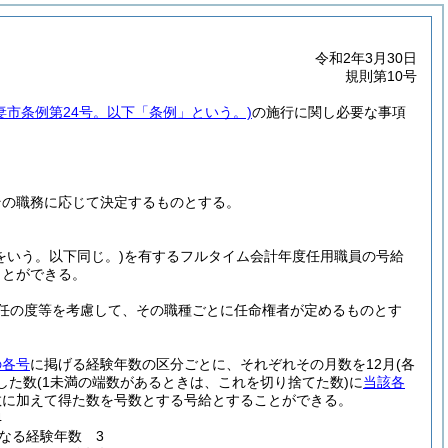
令和2年3月30日
規則第10号
妻市条例第24号。以下「条例」という。)
の施行に関し必要な事項
その職務に応じて決定するものとする。
をいう。以下同じ。)
を有するフルタイム会計年度任用職員の号給
ことができる。
任の度等を考慮して、その職種ごとに任命権者が定めるものとす
の各号
に掲げる経験年数の区分ごとに、それぞれその月数を12月
(各
した数
(1未満の端数があるときは、これを切り捨てた数)
に
当該各
数に加えて得た数を号数とする号給とすることができる。
4
なる経験年数 3