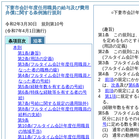
下妻市会計年度任用職員の給与及び費用
弁償に関する条例施行規則
○下妻市会計
令和2年3月30日 規則第10号
(趣旨)
(令和7年4月1日施行)
第1条
この規則は
を定めるものとす
条項目次
沿革
(用語の定義)
本則
第2条
この規則に
第1条
(趣旨)
(フルタイム会計
第2条
(用語の定義)
第3条
フルタイム
第3条
(フルタイム会計年度任用職員と
(フルタイム会計
なった者の職務の級)
第4条
フルタイム
第4条
(フルタイム会計年度任用職員と
2
前項
の規定にか
なった者の号給)
は、
次条
及び
第6
第5条
(経験年数を有する者の号給)
3
前項
の規定によ
第6条
(特殊な経験等を有する者の号
4
第1項
に規定する
給)
る。
第7条
(号給に関する規定の適用除外)
(経験年数を有する
第8条
(フルタイム会計年度任用職員の
第5条
フルタイム
給料の支給)
区分におけるその
第9条
号
に定める数を乗
第10条
(フルタイム会計年度任用職員
(1)
通常の勤務時
の地域手当)
(2)
通常の勤務時
第11条
(フルタイム会計年度任用職員