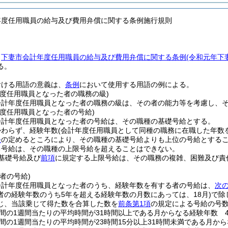
年度任用職員の給与及び費用弁償に関する条例施行規則
、
下妻市会計年度任用職員の給与及び費用弁償に関する条例
(令和元年下
る。
おける用語の意義は、
条例
において使用する用語の例による。
年度任用職員となった者の職務の級)
会計年度任用職員となった者の職務の級は、その者の能力等を考慮し、
年度任用職員となった者の号給)
会計年度任用職員となった者の号給は、その職種の基礎号給とする。
かわらず、経験年数
(会計年度任用職員として同種の職務に在職した年数
条
の定めるところにより、その職種の基礎号給よりも上位の号給とする
る号給は、その職種の上限号給を超えることはできない。
基礎号給及び
前項
に規定する上限号給は、その職務の複雑、困難及び責
者の号給)
会計年度任用職員となった者のうち、経験年数を有する者の号給は、
次
者の経験年数のうち5年を超える経験年数の月数にあっては、18月)
で除
じ、当該乗じて得た数を合算した数を
前条第1項
の規定による号給の号
間の1週間当たりの平均時間が31時間以上である月からなる経験年数 
間の1週間当たりの平均時間が23時間15分以上31時間未満である月から