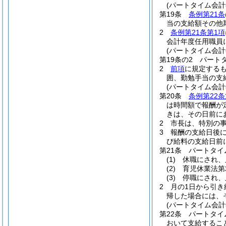
(パートタイム会
第19条
条例第21条
当の支給額その他
2
条例第21条第1項
会計年度任用職員
(パートタイム会
第19条の2
パート
2
前項
に規定する
囲、勤勉手当の支
(パートタイム会
第20条
条例第22条
は時間額で報酬が
きは、その日前に
2
市長は、特別の
3
報酬の支給日後
び給料の支給日前
第21条
パートタイ
(1)
休職にされ、
(2)
育児休業法第
(3)
停職にされ、
2
月の1日から引
帰した場合には、
(パートタイム会
第22条
パートタイ
おいて支給するこ