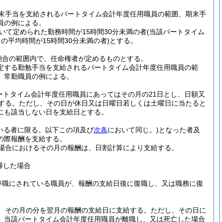
末手当を支給されるパートタイム会計年度任用職員の範囲、期末手
員の例による。
て定められた勤務時間が15時間30分未満の者
(当該パートタイム
平均時間が15時間30分未満の者)
とする。
割合の範囲内で、任命権者が定めるものとする。
定する勤勉手当を支給されるパートタイム会計年度任用職員の範
、常勤職員の例による。
トタイム会計年度任用職員にあってはその月の21日とし、日額又
する。
ただし、その日が休日又は日曜日若しくは土曜日に当たると
にも該当しない日を支給日とする。
いる者に限る。以下この項及び
次条
において同じ。)
となった者及
の際報酬を支給する。
場合におけるその月の報酬は、日割計算により支給する。
帰した場合
停職にされている職員が、報酬の支給日後に復職し、又は職務に復
、その月の分を翌月の報酬の支給日に支給する。
ただし、その日に
、当該パートタイム会計年度任用職員が離職し、又は死亡した場合