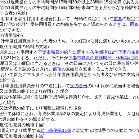
間の1週間当たりの平均時間が15時間30分以上23時間15分未満である
間の1週間当たりの平均時間が15時間30分未満である月からなる経験年
する者の号給)
等を有する者を採用する場合において、号給の決定について
前条
の規定
及び他の会計年度任用職員との均衡を失すると認められるときは、
同条
とができる。
の適用除外)
会計年度任用職員となった者のうち、その任期が1月に満たないものにつ
年度任用職員の給料の支給)
規定により準用する
下妻市職員の給与に関する条例
(昭和32年下妻市条
月の21日とする。
ただし、その日が
下妻市職員の勤務時間、休暇等に関
曜日又は土曜日に当たるときは、その日前においてその日に最も近い休
事情があると認めるときは、
前項
の支給日を変更することができる。
において新たにフルタイム会計年度任用職員となった者及び給料の支給
支給する。
会計年度任用職員が月の中途において
次の各号
のいずれかに該当する場
又は休職の終了により復職した場合
育児休業等に関する法律
(平成3年法律第110号。以下「育児休業法」と
した場合
又は停職の終了により職務に復帰した場合
き続いて休職にされ、育児休業法第2条の規定により育児休業をし、又は
の月の給料をその際支給する。
度任用職員の地域手当)
の規定により準用する
給与条例第11条
に規定する地域手当の支給につい
度任用職員の通勤手当)