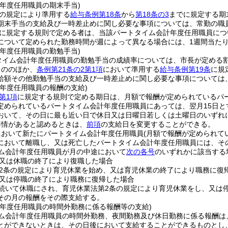
計年度任用職員の期末手当)
の規定により準用する
給与条例第18条
から
第18条の3
までに規定する期
期末手当の支給及び一時差止めに関し必要な事項については、常勤の職
に規定する規則で定める者は、当該パートタイム会計年度任用職員につい
について定められた勤務時間が週によって異なる場合には、1週間当たりの
計年度任用職員の勤勉手当)
タイム会計年度任用職員の勤勉手当の成績率については、市長が定める
もののほか、
条例第21条の2第1項
において準用する
給与条例第19条
に規
給額その他勤勉手当の支給及び一時差止めに関し必要な事項については
計年度任用職員の報酬の支給)
第1項
に規定する規則で定める期日は、月額で報酬が定められているパー
定められているパートタイム会計年度任用職員にあっては、翌月15日と
おいて、その日に最も近い日で休日又は日曜日若しくは土曜日のいずれ
事情があると認めるときは、
前項
の支給日を変更することができる。
において新たにパートタイム会計年度任用職員
(月額で報酬が定められて
において離職し、又は死亡したパートタイム会計年度任用職員には、そ
ム会計年度任用職員が月の中途において
次の各号
のいずれかに該当する
又は休職の終了により復職した場合
2条の規定により育児休業を始め、又は育児休業の終了により職務に復
又は停職の終了により職務に復帰した場合
き続いて休職にされ、育児休業法第2条の規定により育児休業をし、又は
その月の報酬をその際支給する。
計年度任用職員の時間外勤務に係る報酬等の支給)
ム会計年度任用職員の時間外勤務、夜間勤務及び休日勤務に係る報酬は
とができないときは、その日後において支給することができるものとし