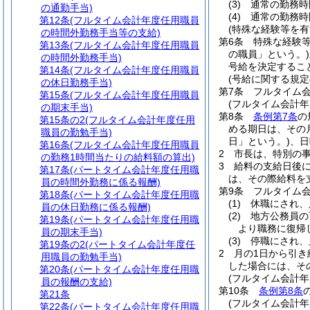
(3)
通常の勤務時
の通勤手当)
(4)
通常の勤務時
第12条
(フルタイム会計年度任用職員
(特殊な経験等を有
の時間外勤務手当等の支給)
第6条
特殊な経験
第13条
(フルタイム会計年度任用職員
の職員」という。)
の時間外勤務手当)
号給を決定するこ
第14条
(フルタイム会計年度任用職員
(号給に関する規定
の休日勤務手当)
第7条
フルタイム
第15条
(フルタイム会計年度任用職員
(フルタイム会計
の期末手当)
第8条
条例第7条
の
第15条の2
(フルタイム会計年度任用
める期日は、その
職員の勤勉手当)
日」という。)
、日
第16条
(フルタイム会計年度任用職員
2
市長は、特別の
の勤務1時間当たりの給料額の算出)
3
給料の支給日後
第17条
(パートタイム会計年度任用職
は、その際給料を
員の時間外勤務に係る報酬)
第9条
フルタイム
第18条
(パートタイム会計年度任用職
(1)
休職にされ、
員の休日勤務に係る報酬)
(2)
地方公務員の
第19条
(パートタイム会計年度任用職
より職務に復帰
員の期末手当)
(3)
停職にされ、
第19条の2
(パートタイム会計年度任
2
月の1日から引
用職員の勤勉手当)
した場合には、そ
第20条
(パートタイム会計年度任用職
(フルタイム会計年
員の報酬の支給)
第10条
条例第8条
第21条
(フルタイム会計年
第22条
(パートタイム会計年度任用職