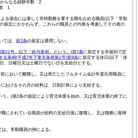
月からなる経験年数 2
数 1
による場合には著しく常時勤務を要する職を占める職員
(以下「常勤
の規定にかかわらず、これらの職員との均衡を考慮してその者の
いては、
前2条
の規定は適用しない。
例第21号。以下「給与条例」という。)
第7条
に規定する市規則で定
する条例
(平成7年下妻市条例第1号)
第9条
に規定する休日
(以下「休
日、日曜日又は土曜日でない日を支給日とする。
日前において離職し、又は死亡したフルタイム会計年度任用職員に
合におけるその月の給料は、日割計算により支給する。
いう。)
第2条の規定により育児休業を始め、又は育児休業の終了に
停職にされている職員が給料の支給日後に復職し、又は職務に復帰
ては、常勤職員の例による。