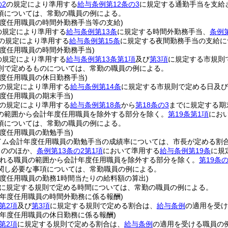
2
の規定により準用する
給与条例第12条の3
に規定する通勤手当を支給
項については、常勤の職員の例による。
年度任用職員の時間外勤務手当等の支給)
の規定により準用する
給与条例第13条
に規定する時間外勤務手当、
条例第
の規定により準用する
給与条例第15条
に規定する夜間勤務手当の支給に
年度任用職員の時間外勤務手当)
の規定により準用する
給与条例第13条第1項
及び
第3項
に規定する市規則
則で定めるものについては、常勤の職員の例による。
年度任用職員の休日勤務手当)
の規定により準用する
給与条例第14条
に規定する市規則で定める日及び
度任用職員の期末手当)
の規定により準用する
給与条例第18条
から
第18条の3
までに規定する期
の範囲から会計年度任用職員を除外する部分を除く。
第19条第1項
にお
項については、常勤の職員の例による。
度任用職員の勤勉手当)
イム会計年度任用職員の勤勉手当の成績率については、市長が定める割
もののほか、
条例第13条の2第1項
において準用する
給与条例第19条
に規
される職員の範囲から会計年度任用職員を除外する部分を除く。
第19条の
関し必要な事項については、常勤職員の例による。
年度任用職員の勤務1時間当たりの給料額の算出)
に規定する規則で定める時間については、常勤の職員の例による。
計年度任用職員の時間外勤務に係る報酬)
第2項
及び
第3項
に規定する規則で定める割合は、
給与条例
の適用を受け
計年度任用職員の休日勤務に係る報酬)
第2項
に規定する規則で定める割合は、
給与条例
の適用を受ける職員の