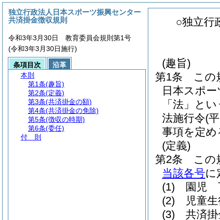
独立行政法人日本スポーツ振興センター
共済掛金徴収規則
○独立行
令和3年3月30日 教育委員会規則第1号
(令和3年3月30日施行)
(趣旨)
条項目次
沿革
第1条
この
本則
第1条
(趣旨)
日本スポー
第2条
(定義)
第3条
(共済掛金の額)
「法」とい
第4条
(共済掛金の免除)
法施行令
(
第5条
(徴収の時期)
第6条
(委任)
事項を定め
付 則
(定義)
第2条
この
当該各号
に
(1)
園児 
(2)
児童生
(3)
共済掛