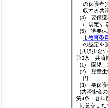
の保護者
収する共
(4)
要保護
に規定す
(5)
準要
市教育委員
の認定を
(共済掛金の
第3条
共済
(1)
園児 
(2)
児童生
円
(3)
要保護
(共済掛金の
第4条
各年
同意をした