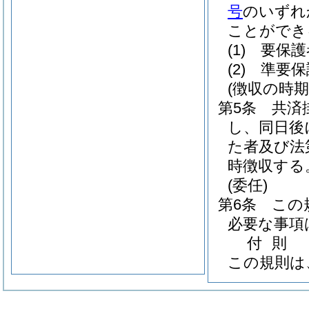
号
のいずれ
ことができ
(1)
要保護
(2)
準要保
(徴収の時期
第5条
共済
し、同日後
た者及び法
時徴収する
(委任)
第6条
この
必要な事項
付
則
この規則は