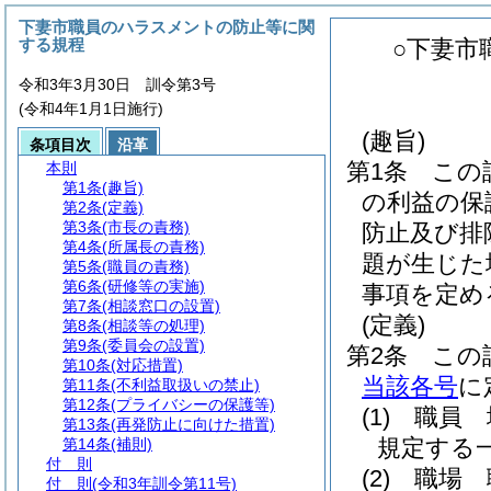
下妻市職員のハラスメントの防止等に関
する規程
○下妻市
令和3年3月30日 訓令第3号
(令和4年1月1日施行)
(趣旨)
条項目次
沿革
第1条
この
本則
第1条
(趣旨)
の利益の保
第2条
(定義)
第3条
(市長の責務)
防止及び排
第4条
(所属長の責務)
題が生じた
第5条
(職員の責務)
第6条
(研修等の実施)
事項を定め
第7条
(相談窓口の設置)
(定義)
第8条
(相談等の処理)
第9条
(委員会の設置)
第2条
この
第10条
(対応措置)
当該各号
に
第11条
(不利益取扱いの禁止)
第12条
(プライバシーの保護等)
(1)
職員 
第13条
(再発防止に向けた措置)
規定する
第14条
(補則)
付 則
(2)
職場 
付 則
(令和3年訓令第11号)