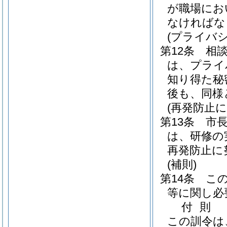
が職場にお
なければな
(プライバ
第12条
相
は、プライ
知り得た秘
後も、同様
(再発防止
第13条
市
は、研修の
再発防止に
(補則)
第14条
こ
等に関し必
付
則
この訓令は