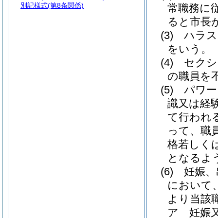
別記様式
(第8条関係)
常職務に
ると市長
(3)
ハラ
をいう。
(4)
セクシ
の職員を
(5)
パワー
識又は経
て行われ
って、職
格若しく
となるよ
(6)
妊娠、
において
より当該
ア
妊娠