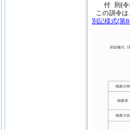
付
則
(
この訓令は
別記様式
(第