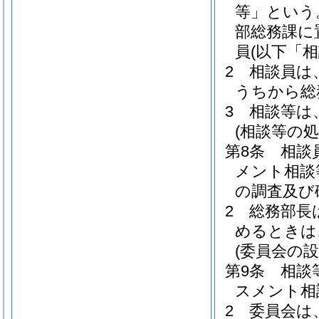
等」という
部総務課に
員
(以下「
2
相談員は
うちから総
3
相談等は
(相談等の処
第8条
相談
メント相談
の調査及び
2
総務部長
めるときは
(委員会の設
第9条
相談
スメント相
2
委員会は