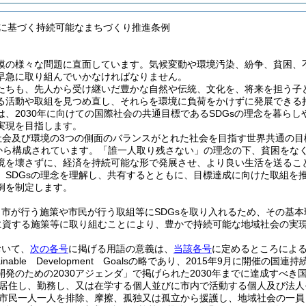
Gsに基づく持続可能なまちづくり推進条例
模の様々な問題に直面しています。気候変動や環境汚染、紛争、貧困、
早急に取り組んでいかなければなりません。
たちも、先人から受け継いだ豊かな自然や伝統、文化を、将来を担う子
る活動や取組を見つめ直し、それらを環境に負荷をかけずに発展できる
は、2030年に向けての国際社会の共通目標であるSDGsの理念を暮ら
実現を目指します。
社会及び環境の3つの側面のバランスがとれた社会を目指す世界共通の目標
)から構成されています。「誰一人取り残さない」の理念の下、貧困をな
境を壊さずに、経済を持続可能な形で発展させ、より良い生活を送るこ
、SDGsの理念を理解し、共有するとともに、目標達成に向けた取組を
例を制定します。
、市が行う施策や市民が行う取組等にSDGsを取り入れるため、その基
成に資する施策等に取り組むことにより、豊かで持続可能な地域社会の実
おいて、
次の各号
に掲げる用語の意義は、
当該各号
に定めるところによ
stainable Development Goalsの略であり、2015年9月
開発のための2030アジェンダ」で掲げられた2030年までに達成すべき
居住し、勤務し、又は在学する個人並びに市内で活動する個人及び法人
市民一人一人を排除、摩擦、孤独又は孤立から援護し、地域社会の一員