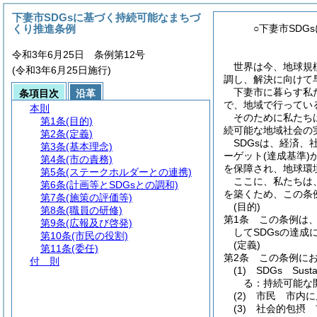
下妻市SDGsに基づく持続可能なまちづ
くり推進条例
○下妻市SD
令和3年6月25日 条例第12号
世界は今、地球規
(令和3年6月25日施行)
調し、解決に向けて
下妻市に暮らす私
条項目次
沿革
で、地域で行ってい
本則
そのために私たち
第1条
(目的)
続可能な地域社会の
第2条
(定義)
SDGsは、経済、
第3条
(基本理念)
ーゲット(達成基準
第4条
(市の責務)
を保障され、地球環
第5条
(ステークホルダーとの連携)
ここに、私たちは
第6条
(計画等とSDGsとの調和)
を築くため、この条
第7条
(施策の評価等)
(目的)
第8条
(職員の研修)
第1条
この条例は
第9条
(広報及び啓発)
してSDGsの達
第10条
(市民の役割)
(定義)
第11条
(委任)
第2条
この条例に
付 則
(1)
SDGs Su
る：持続可能な
(2)
市民 市内に
(3)
社会的包摂 