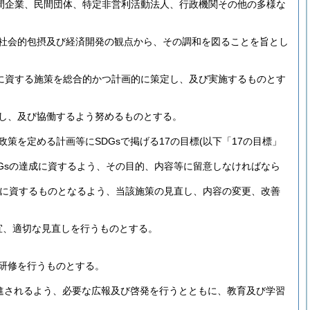
民間企業、民間団体、特定非営利活動法人、行政機関その他の多様な
、社会的包摂及び経済開発の観点から、その調和を図ることを旨とし
成に資する施策を総合的かつ計画的に策定し、及び実施するものとす
携し、及び協働するよう努めるものとする。
策を定める計画等にSDGsで掲げる17の目標
(以下「17の目標」
Gsの達成に資するよう、その目的、内容等に留意しなければなら
成に資するものとなるよう、当該施策の見直し、内容の変更、改善
宜、適切な見直しを行うものとする。
な研修を行うものとする。
促進されるよう、必要な広報及び啓発を行うとともに、教育及び学習