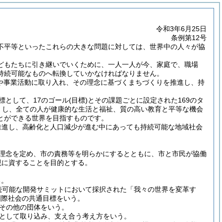
令和3年6月25日
条例第12号
不平等といったこれらの大きな問題に対しては、世界中の人々が協
どもたちに引き継いでいくために、一人一人が今、家庭で、職場
持続可能なものへ転換していかなければなりません。
しや事業活動に取り入れ、その理念に基づくまちづくりを推進し、持
として、17のゴール(目標)とその課題ごとに設定された169のタ
くし、全ての人が健康的な生活と福祉、質の高い教育と平等な機会
とができる世界を目指すものです。
推進し、高齢化と人口減少が進む中にあっても持続可能な地域社会
本理念を定め、市の責務等を明らかにするとともに、市と市民が協働
現に資することを目的とする。
る。
に開催の国連持続可能な開発サミットにおいて採択された「我々の世界を変革す
国際社会の共通目標をいう。
その他の団体をいう。
として取り込み、支え合う考え方をいう。