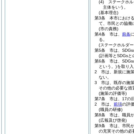
(4)
ステークホル
主体をいう。
(基本理念)
第3条
本市におけ
て、市民との協働
(市の責務)
第4条
市は、
前条
る。
(ステークホルダー
第5条
市は、SD
(計画等とSDGsと
第6条
市は、SDG
という。)
を取り入
2
市は、新規に施策
ない。
3
市は、既存の施策
その他の必要な措
(施策の評価等)
第7条
市は、17
2
市は、
前項
の評
(職員の研修)
第8条
市は、職員が
(広報及び啓発)
第9条
市は、市民が
の充実その他の必