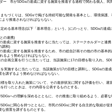
ダー 市がSDGsの達成に資する施策を推進する過程で関わる個人、
るまちづくりは、SDGsで掲げる持続可能な開発を基本とし、環境保護
により推進されなければならない。
に定める基本理念
(以下「基本理念」という。)
にのっとり、SDGsの達
との連携)
Gsの達成に資する施策を推進するに当たっては、ステークホルダーと連
の調和)
sの達成に資する施策を推進するため、市の総合計画その他の市の基本的政
れるよう努めなければならない。
の企画立案を行うに当たっては、当該施策に17の目標を取り入れ、SD
を実施するに当たっては、当該施策が17の目標と調和し、SDGsの達
置を講ずるよう努めなければならない。
の目標を取り入れた施策について、その進捗状況に関する評価を行い、適
価を行ったときは、その内容を公表するものとする。
SDGsへの理解を深めるとともに、その推進に取り組めるよう、必要
SDGsに関心を持つとともに、市民のSDGsに関する自主的な取組が
要な措置を講ずるものとする。