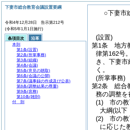
下妻市総合教育会議設置要綱
○下妻市
令和4年12月28日 告示第212号
(令和5年1月1日施行)
(設置)
条項目次
沿革
第1条
地方
本則
第1条
(設置)
律第162号
第2条
(所掌事務)
第3条
(組織)
き、下妻市
第4条
(会議)
く。
第5条
(意見の聴取)
第6条
(会議の公開)
(所掌事務)
第7条
(議事録の作成及び公表)
第2条
総合
第8条
(調整結果の尊重)
第9条
(庶務)
務の調整を
第10条
(雑則)
(1)
市の教
付 則
大綱
(以下
(2)
市の教
に応じた