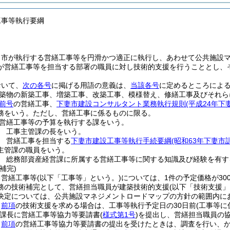
工事等執行要綱
、市が執行する営繕工事等を円滑かつ適正に執行し、あわせて公共施設
が営繕工事等を担当する部署の職員に対し技術的支援を行うこととし、
おいて、
次の各号
に掲げる用語の意義は、
当該各号
に定めるところによ
築物の新築工事、増築工事、改築工事、模様替え、修繕工事及びそれら
前号
の営繕工事、
下妻市建設コンサルタント業務執行規則
(平成24年下
務をいう。
ただし、営繕工事に係るものに限る。
営繕工事等の予算を執行する課をいう。
 工事主管課の長をいう。
 営繕工事を担当する
下妻市建設工事等執行手続要綱
(昭和63年下妻市
主管課の職員をいう。
 総務部資産経営課に所属する営繕工事等に関する知識及び経験を有す
補完)
る営繕工事等
(以下「工事等」という。)
については、1件の予定価格が30
務の技術補完として、営繕担当職員が建築技術的支援
(以下「技術支援」
決定については、公共施設マネジメントロードマップの方針の範囲内に
、
前項
の技術支援を求める場合は、工事等執行予定日の30日前
(工事等
課長に営繕工事等協力等要請書
(
様式第1号
)
を提出し、営繕担当職員の
、
前項
の営繕工事等協力等要請書の提出を受けたときは、調査を行い、