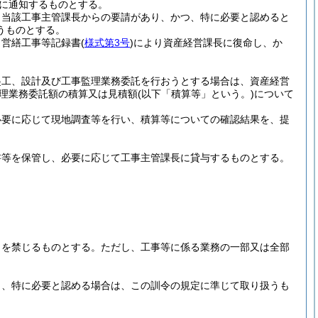
に通知するものとする。
、当該工事主管課長からの要請があり、かつ、特に必要と認めると
うものとする。
、営繕工事等記録書
(
様式第3号
)
により資産経営課長に復命し、か
起工、設計及び工事監理業務委託を行おうとする場合は、資産経営
理業務委託額の積算又は見積額
(以下「積算等」という。)
について
必要に応じて現地調査等を行い、積算等についての確認結果を、提
書等を保管し、必要に応じて工事主管課長に貸与するものとする。
しを禁じるものとする。
ただし、工事等に係る業務の一部又は全部
し、特に必要と認める場合は、この訓令の規定に準じて取り扱うも