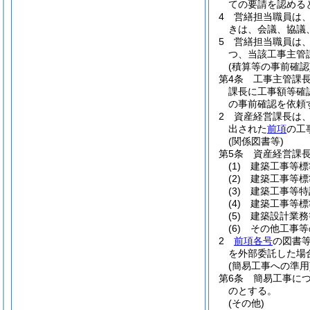
ての要請を認める
4
営繕担当職員は
きは、会議、協議
5
営繕担当職員は
つ、当該工事主管
(積算等の事前確認
第4条
工事主管課
課長に工事額等確
の事前確認を依頼
2
資産経営課長は
出された
前項
の工
(関係図書等)
第5条
資産経営課
(1)
建築工事等標
(2)
建築工事等標
(3)
建築工事等特
(4)
建築工事等標
(5)
建築設計業務
(6)
その他工事等
2
前項各号
の図書
を外部委託した場
(簡易工事への準用
第6条
簡易工事に
のとする。
(その他)