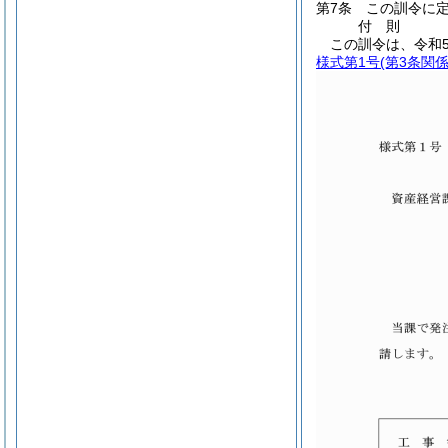
第7条
この訓令に
付
則
この訓令は、令和
様式第1号
(第3条関係