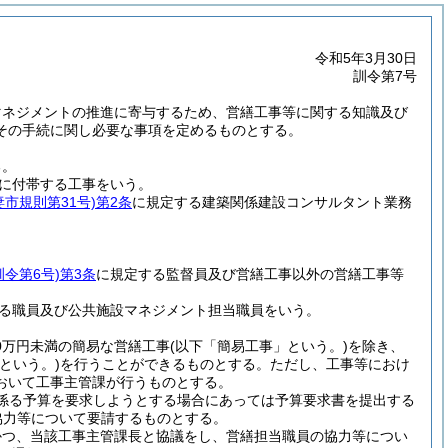
令和5年3月30日
訓令第7号
マネジメントの推進に寄与するため、営繕工事等に関する知識及び
その手続に関し必要な事項を定めるものとする。
る。
に付帯する工事をいう。
妻市規則第31号)
第2条
に規定する建築関係建設コンサルタント業務
訓令第6号)
第3条
に規定する監督員及び営繕工事以外の営繕工事等
る職員及び公共施設マネジメント担当職員をいう。
0万円未満の簡易な営繕工事
(以下「簡易工事」という。)
を除き、
という。)
を行うことができるものとする。
ただし、工事等におけ
おいて工事主管課が行うものとする。
に係る予算を要求しようとする場合にあっては予算要求書を提出する
協力等について要請するものとする。
かつ、当該工事主管課長と協議をし、営繕担当職員の協力等につい