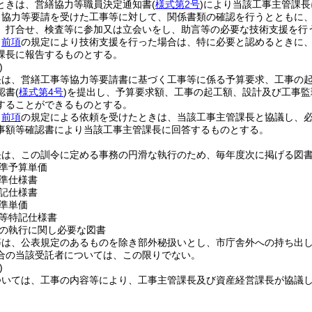
ときは、営繕協力等職員決定通知書
(
様式第2号
)
により当該工事主管課長
、協力等要請を受けた工事等に対して、関係書類の確認を行うとともに
、打合せ、検査等に参加又は立会いをし、助言等の必要な技術支援を行
、
前項
の規定により技術支援を行った場合は、特に必要と認めるときに
課長に報告するものとする。
)
長は、営繕工事等協力等要請書に基づく工事等に係る予算要求、工事の
認書
(
様式第4号
)
を提出し、予算要求額、工事の起工額、設計及び工事監
することができるものとする。
、
前項
の規定による依頼を受けたときは、当該工事主管課長と協議し、
事額等確認書により当該工事主管課長に回答するものとする。
長は、この訓令に定める事務の円滑な執行のため、毎年度次に掲げる図
準予算単価
準仕様書
記仕様書
準単価
等特記仕様書
の執行に関し必要な図書
等は、公表規定のあるものを除き部外秘扱いとし、市庁舎外への持ち出
合の当該受託者については、この限りでない。
)
ついては、工事の内容等により、工事主管課長及び資産経営課長が協議