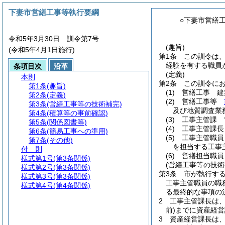
下妻市営繕工事等執行要綱
○下妻市営繕
令和5年3月30日 訓令第7号
(趣旨)
(令和5年4月1日施行)
第1条
この訓令は
経験を有する職員
条項目次
沿革
(定義)
本則
第2条
この訓令に
第1条
(趣旨)
(1)
営繕工事 建
第2条
(定義)
(2)
営繕工事等
第3条
(営繕工事等の技術補完)
及び地質調査業
第4条
(積算等の事前確認)
(3)
工事主管課 
第5条
(関係図書等)
(4)
工事主管課長
第6条
(簡易工事への準用)
(5)
工事主管職員
第7条
(その他)
を担当する工事
付 則
(6)
営繕担当職員
様式第1号
(第3条関係)
(営繕工事等の技術
様式第2号
(第3条関係)
第3条
市が執行す
様式第3号
(第3条関係)
工事主管職員の職
様式第4号
(第4条関係)
る最終的な事項の
2
工事主管課長は
前)
までに資産経営
3
資産経営課長は