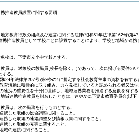
連携推進教員設置に関する要綱
、地方教育行政の組織及び運営に関する法律
(昭和31年法律第162号)
第4
連携推進教員として学校ごとに設置することにより、学校と地域が連携
対象校は、下妻市立小中学校とする。
進教員は、対象校の教職員
(校長を除く。)
であって、次に掲げる要件のい
とする。
昭和24年法律第207号)
第9条の4に規定する社会教育主事の資格を有する
教育活動に積極的に取り組み、力を発揮していると認められる者又は学
の連携の重要性を十分に理解し、地域連携業務を推進する意欲を有する
、地域連携推進教員を指名したときは、速やかに下妻市教育委員会
(以下
進教員は、次の職務を行うものとする。
連携した取組の総合調整に関すること。
連携した取組の連絡調整及び情報収集に関すること。
連携した取組の充実に関すること。
地域の連携に関すること。