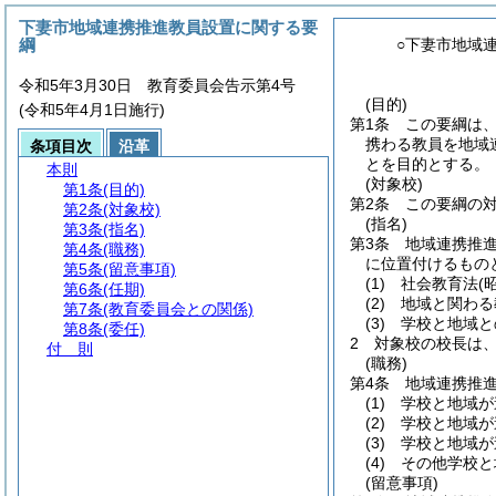
下妻市地域連携推進教員設置に関する要
綱
○下妻市地域
令和5年3月30日 教育委員会告示第4号
(目的)
(令和5年4月1日施行)
第1条
この要綱は
携わる教員を地域
条項目次
沿革
とを目的とする。
本則
(対象校)
第1条
(目的)
第2条
この要綱の
第2条
(対象校)
(指名)
第3条
(指名)
第3条
地域連携推
第4条
(職務)
に位置付けるもの
第5条
(留意事項)
(1)
社会教育法
(
第6条
(任期)
(2)
地域と関わる
第7条
(教育委員会との関係)
(3)
学校と地域と
第8条
(委任)
2
対象校の校長は
付 則
(職務)
第4条
地域連携推
(1)
学校と地域が
(2)
学校と地域が
(3)
学校と地域が
(4)
その他学校と
(留意事項)