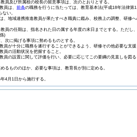
進教員及び所属校の校長の留意事項は、次のとおりとする。
教員は、
前条
の職務を行うに当たっては、教育基本法
(平成18年法律第1
らない。
は、地域連携推進教員が果たすべき職責に鑑み、校務上の調整、研修へ
進教員の任期は、指名された日の属する年度の末日までとする。
ただし
係)
は、次に掲げる事項に努めるものとする。
教員が十分に職務を遂行することができるよう、研修その他必要な支援
教員の活動状況を把握すること。
教員の設置に関して評価を行い、必要に応じてこの要綱の見直しを図る
定めるもののほか、必要な事項は、教育長が別に定める。
5年4月1日から施行する。