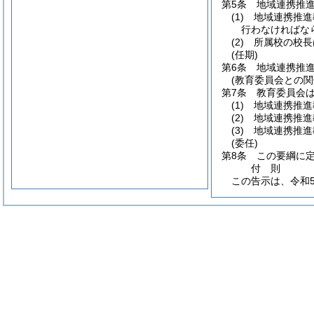
第5条
地域連携推
(1)
地域連携推進
行わなければな
(2)
所属校の校長
(任期)
第6条
地域連携推
(教育委員会との関
第7条
教育委員会
(1)
地域連携推進
(2)
地域連携推進
(3)
地域連携推進
(委任)
第8条
この要綱に
付
則
この告示は、令和