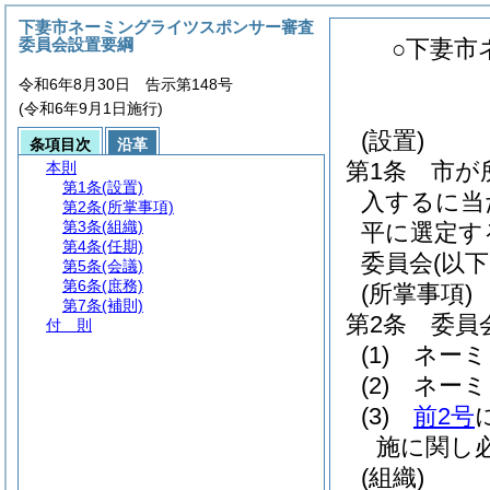
下妻市ネーミングライツスポンサー審査
委員会設置要綱
○下妻市
令和6年8月30日 告示第148号
(令和6年9月1日施行)
(設置)
条項目次
沿革
第1条
市が
本則
第1条
(設置)
入するに当
第2条
(所掌事項)
第3条
(組織)
平に選定す
第4条
(任期)
委員会
(以
第5条
(会議)
第6条
(庶務)
(所掌事項)
第7条
(補則)
第2条
委員
付 則
(1)
ネーミ
(2)
ネーミ
(3)
前2号
施に関し
(組織)