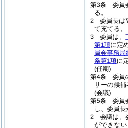
第3条
委員
る。
2
委員長は
て充てる。
3
委員は、
第1項
に定
員会事務局
条第1項
に
(任期)
第4条
委員
サーの候補
(会議)
第5条
委員
し、委員長
2
会議は、
ができない