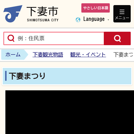
やさしい日本語
下妻市ホームペ
メニュー
Language
ホーム
下妻観光物語
観光・イベント
下妻まつ
下妻まつり