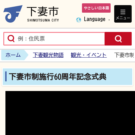
やさしい日本語
下妻市ホームペ
メニュー
Language
ホーム
下妻観光物語
観光・イベント
下妻市制
下妻市制施行60周年記念式典