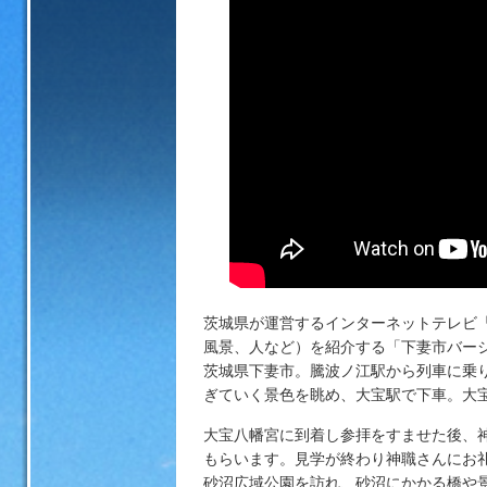
方は2次元コードからアクセスが可能です。
ムページ
茨城県が運営するインターネットテレビ
風景、人など）を紹介する「下妻市バー
茨城県下妻市。騰波ノ江駅から列車に乗り
ぎていく景色を眺め、大宝駅で下車。
大宝八幡宮に到着し参拝をすませた後、神
もらいます。見学が終わり神職さんにお
砂沼広域公園を訪れ、砂沼にかかる橋や景