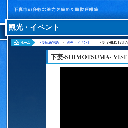
観光・イベント
ホーム
下妻観光物語
>
観光・イベント
>
下妻-SHIMOTSUMA
ベント
下妻-SHIMOTSUMA- VIS
化
方針