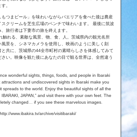
ます。
しもつまビール」を味わいながらパエリアを食べた後は農産
イスクリームを芝生広場のベンチで味わいます。 最後に筑波
み、旅行者は下妻市の旅を終えます。
訪れ触れる、素敵な風景、物、食、人。茨城県内の観光名所
い風景を、シネマカメラを使用し、映画のように美しく刻
者と共に、茨城県の44全市町村の素晴らしさを体感してみて
ださい。映像を観た後にあなたの目で観る世界は、全然違う
nce wonderful sights, things, foods, and people in Ibaraki
t attractions and undiscovered sights in Ibaraki make you
 spreads to the world. Enjoy the beautiful sights of all the
SIT IBARAKI, JAPAN,” and visit there with your own feet. The
pletely changed… if you see these marvelous images.
www.ibakira.tv/archive/visitibaraki/