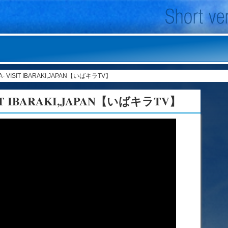
- VISIT IBARAKI,JAPAN【いばキラTV】
IT IBARAKI,JAPAN【いばキラTV】