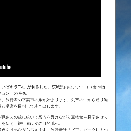
「いばキラTV」が制作した、茨城県内のいいトコ（食べ物、
ジョン」の映像。
、旅行者の下妻市の旅が始まります。列車の中から通り過
大宝八幡宮を目指して歩き出します。
職さんの後に続いて案内を受けながら宝物館を見学させて
礼を伝え、旅行者は次の目的地へ。
色を眺めながら歩きます。旅行者は「ビアスパークしもつ