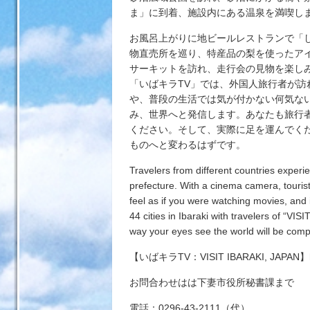
ま」に到着、施設内にある温泉を満喫し
お風呂上がりに地ビールレストランで「
物直売所を巡り、特産品の梨を使ったア
サーキットを訪れ、走行会の見物を楽し
「いばキラTV」では、外国人旅行者が
や、普段の生活では気が付かない何気な
み、世界へと発信します。あなたも旅行
ください。そして、実際に足を運んでく
ものへと変わるはずです。
Travelers from different countries experie
prefecture. With a cinema camera, touris
feel as if you were watching movies, and it
44 cities in Ibaraki with travelers of “VI
way your eyes see the world will be com
【いばキラTV：VISIT IBARAKI, JAPAN】http://
お問合わせはは下妻市役所秘書課まで
電話：0296-43-2111（代）