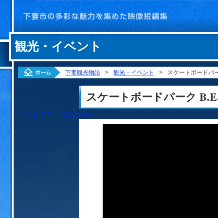
観光・イベント
ホーム
下妻観光物語
>
観光・イベント
>
スケートボードパーク B
ベント
スケートボードパーク B.E.st
アクセスマップはこちら
化
方針