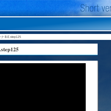
.E.step125
ep125