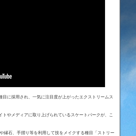
式種目に採用され、一気に注目度が上がったエクストリームス
サイトやメディアに取り上げられているスケートパークが、こ
a-」は、 斜面や縁石、手摺り等を利用して技をメイクする種目「ストリー