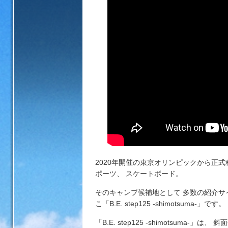
方は2次元コードからアクセスが可能です。
ムページ
2020年開催の東京オリンピックから正
ポーツ、 スケートボード。
そのキャンプ候補地として 多数の紹介
こ「B.E. step125 -shimotsuma-」です。
「B.E. step125 -shimotsum