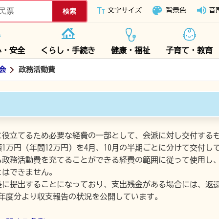
下妻市ホームページ
文字サイズ
背景色
音
心・安全
くらし・手続き
健康・福祉
子育て・教育
会
政務活動費
に役立てるため必要な経費の一部として、会派に対し交付する
1万円（年間12万円）を4月、10月の半期ごとに分けて交付し
る政務活動費を充てることができる経費の範囲に従って使用し
とはできません。
長に提出することになっており、支出残金がある場合には、返
5年度分より収支報告の状況を公開しています。