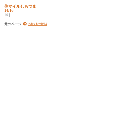
住
マ
イ
ル
し
も
つ
ま
14/16
1
4
｜
元のページ
index.html#14