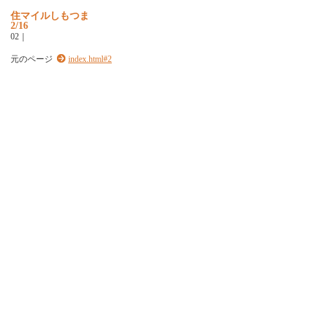
住
マ
イ
ル
し
も
つ
ま
2/16
0
2
｜
元のページ
index.html#2