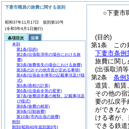
下妻市職員の旅費に関する規則
○下妻市
昭和37年11月17日 規則第10号
(令和3年4月1日施行)
(目的)
条項目次
沿革
第1条
この
本則
第1条
(目的)
下妻市条例
第2条
(出張取消等の場合における旅
費)
旅費に関し
第3条
(旅費喪失の場合における旅費)
(出張取消
第3条の2
(その他市長が定める事情)
第4条
(出張命令簿等の記載事項及び様
第2条
条例
式)
道賃、船賃
第5条
(路程の計算)
第6条
(出張命令等の変更)
その他の宿
第7条
(旅費請求書の種類、記載事項及
要の払戻手
び様式)
第8条
(旅費の精算)
ができなか
第9条
(日額旅費)
ける者が、
第10条
(市内出張の旅費)
附則
できる鉄道
附則
(昭和40年規則第9号)