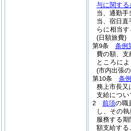
与に関する
当、通勤手
当、宿日直
らに相当す
(日額旅費)
第9条
条例
費の額、支
ところによ
(市内出張の
第10条
条例
務上市長又
支給につい
2
前項
の職
し、その執
服務する期
額支給する