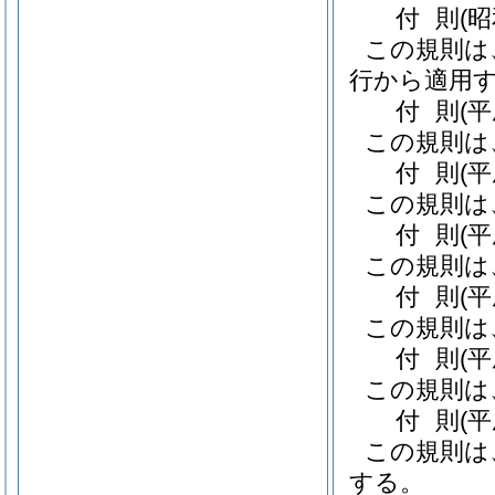
付
則
(
この規則は
行から適用
付
則
(
この規則は
付
則
(
この規則は
付
則
(
この規則は
付
則
(
この規則は
付
則
(
この規則は
付
則
(
この規則は
する。