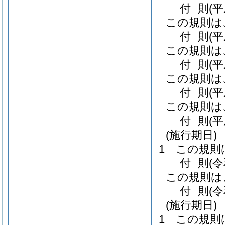
付
則
(
この規則は
付
則
(
この規則は
付
則
(
この規則は
付
則
(
この規則は
付
則
(
(施行期日)
1
この規則
付
則
(
この規則は
付
則
(
(施行期日)
1
この規則