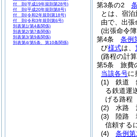
第3条の2
付 則
(平成19年規則第28号)
付 則
(平成20年規則第8号)
とは、宿泊
付 則
(令和2年規則第18号)
付 則
(令和3年規則第6号)
由で、出張
別表第1
(第4条関係)
(出張命令
別表第2
(第7条関係)
別表第3
(第9条関係)
第4条
条例
別表第4
(第5条、第10条関係)
び
様式
は、
(路程の計算
第5条
旅費
当該各号
に
(1)
鉄道 
る鉄道運
げる路程
(2)
水路 
(3)
陸路 
信頼する
(4)
条例第