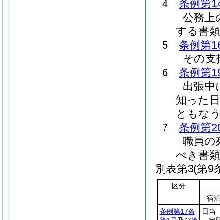
4
条例第1
公務上
する書
5
条例第1
その支
6
条例第1
出張中
知った日
ともな
7
条例第2
職員の
べき書類
別表第3
(第9
区分
宿
条例第17条
日当