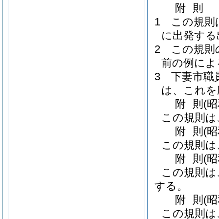
附
則
1
この規則
に出発する
2
この規則
前の例によ
3
下妻市職
は、これを
附
則
(
この規則は
附
則
(
この規則は
附
則
(
この規則は
する。
附
則
(
この規則は