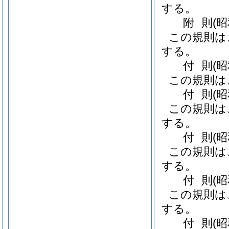
する。
附
則
(
この規則は
する。
付
則
(
この規則は
付
則
(
この規則は
する。
付
則
(
この規則は
する。
付
則
(
この規則は
する。
付
則
(