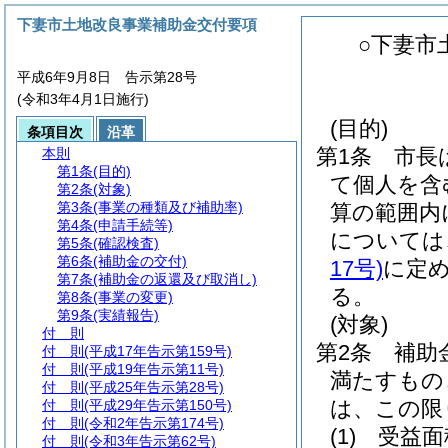
下妻市土地改良事業補助金交付要項
○下妻市
平成6年9月8日 告示第28号
(令和3年4月1日施行)
(目的)
条項目次
沿革
第1条
市長
本則
第1条
(目的)
て個人を含
第2条
(対象)
第3条
(事業の種類及び補助率)
算の範囲内
第4条
(申請手続等)
については
第5条
(確認検査)
第6条
(補助金の交付)
17号)
に定
第7条
(補助金の返還及び取消し)
る。
第8条
(事業の変更)
第9条
(実績報告)
(対象)
付 則
第2条
補助
付 則
(平成17年告示第159号)
付 則
(平成19年告示第11号)
満たすもの
付 則
(平成25年告示第28号)
は、この限
付 則
(平成29年告示第150号)
付 則
(令和2年告示第174号)
(1)
受益面
付 則
(令和3年告示第62号)