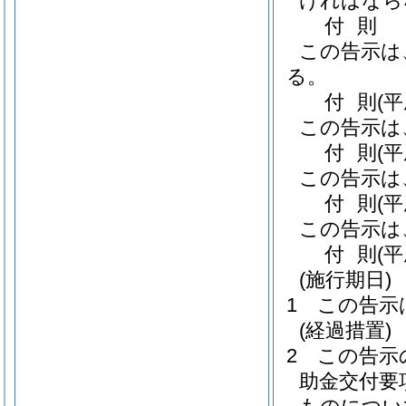
ければなら
付
則
この告示は
る。
付
則
(
この告示は
付
則
(
この告示は
付
則
(
この告示は
付
則
(
(施行期日)
1
この告示
(経過措置)
2
この告示
助金交付要