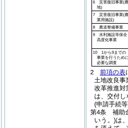
6 災害復旧事業
(
地)
7 災害復旧事業
(
業用施設)
8 農道整備事業
9 水利施設等保全
高度化事業
10 1から9までの
事業を行うため
必要な調査
2
前項の表
土地改良事
改革推進対
は、交付し
(申請手続等
第4条
補助
いう。)
は