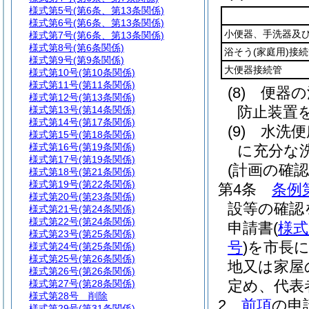
様式第5号
(第6条、第13条関係)
様式第6号
(第6条、第13条関係)
小便器、手洗器及
様式第7号
(第6条、第13条関係)
様式第8号
(第6条関係)
浴そう
(家庭用)
接続
様式第9号
(第9条関係)
大便器接続管
様式第10号
(第10条関係)
様式第11号
(第11条関係)
(8)
便器の
様式第12号
(第13条関係)
防止装置
様式第13号
(第14条関係)
様式第14号
(第17条関係)
(9)
水洗便
様式第15号
(第18条関係)
様式第16号
(第19条関係)
に充分な
様式第17号
(第19条関係)
(計画の確認
様式第18号
(第21条関係)
様式第19号
(第22条関係)
第4条
条例
様式第20号
(第23条関係)
設等の確認
様式第21号
(第24条関係)
様式第22号
(第24条関係)
申請書
(
様式
様式第23号
(第25条関係)
号
)
を市長
様式第24号
(第25条関係)
様式第25号
(第26条関係)
地又は家屋
様式第26号
(第26条関係)
定め、代表
様式第27号
(第28条関係)
様式第28号
削除
2
前項
の申
様式第29号
(第31条関係)