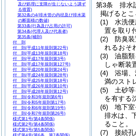
第3条
排水
及び処理に支障が生じないよう講ず
る措置)
掲げるとこ
第32条の4
(排水管の内径及び排水渠
の断面積の数値)
(1)
水洗便
第33条
(行為及び占用の許可)
置を取り
第34条
(代理人及び代表者)
第35条
(補則)
(2)
防臭装
付 則
れるおそ
付 則
(平成11年規則第22号)
付 則
(平成13年規則第18号)
(3)
油脂類
付 則
(平成17年規則第3号)
しゃ断装
付 則
(平成17年規則第127号)
付 則
(平成20年規則第24号)
(4)
浴場、
付 則
(平成24年規則第28号)
満のスト
付 則
(平成25年規則第18号)
付 則
(平成26年規則第10号)
(5)
土砂等
付 則
(平成28年規則第12号)
付 則
(令和3年規則第6号)
を有する
付 則
(令和5年規則第17号)
(6)
地下室
付 則
(令和6年規則第19号)
付 則
(令和7年規則第26号)
排水は、
様式第1号
(第4条関係)
ること。
様式第2号
(第4条関係)
様式第3号
(第5条関係)
(7)
接続孔
様式第4号
(第6条、第7条関係)