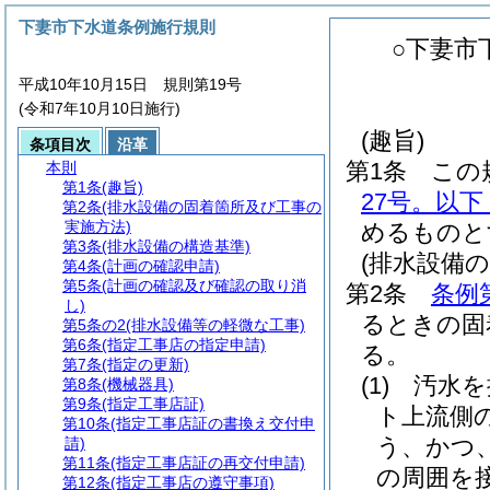
下妻市下水道条例施行規則
○下妻市
平成10年10月15日 規則第19号
(令和7年10月10日施行)
(趣旨)
条項目次
沿革
第1条
この
本則
第1条
(趣旨)
27号。以
第2条
(排水設備の固着箇所及び工事の
実施方法)
めるものと
第3条
(排水設備の構造基準)
(排水設備
第4条
(計画の確認申請)
第5条
(計画の確認及び確認の取り消
第2条
条例
し)
るときの固
第5条の2
(排水設備等の軽微な工事)
第6条
(指定工事店の指定申請)
る。
第7条
(指定の更新)
(1)
汚水を
第8条
(機械器具)
第9条
(指定工事店証)
ト上流側
第10条
(指定工事店証の書換え交付申
う、かつ
請)
第11条
(指定工事店証の再交付申請)
の周囲を
第12条
(指定工事店の遵守事項)