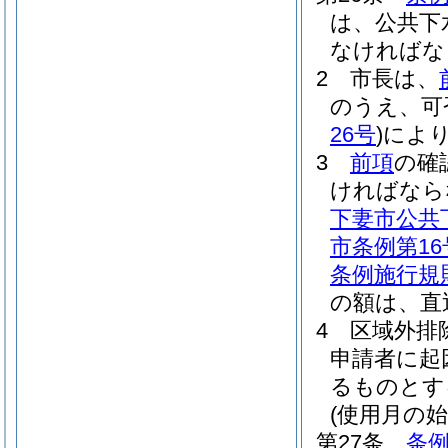
は、公共下
なければな
2
市長は、
のうえ、可
26号
)
によ
3
前項
の確
ければなら
下妻市公共
市条例第16
条例施行規
の額は、直
4
区域外排
申請者に起
るものとす
(使用月の始
第27条
条例