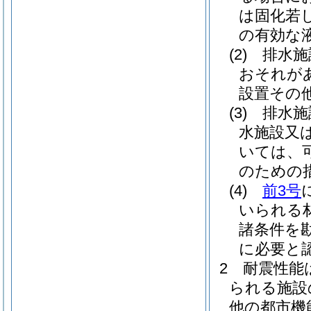
は固化若
の有効な
(2)
排水施
おそれが
設置その
(3)
排水施
水施設又
いては、
のための
(4)
前3号
いられる
諸条件を
に必要と
2
耐震性能
られる施設
他の都市機