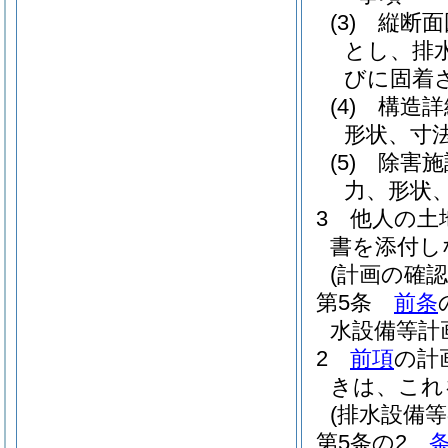
(3)
縦断面
とし、排
びに固着
(4)
構造詳
形状、寸
(5)
除害施
力、形状
3
他人の土
書を添付し
(計画の確
第5条
前条
水設備等計
2
前項
の計
きは、これ
(排水設備
第5条の2