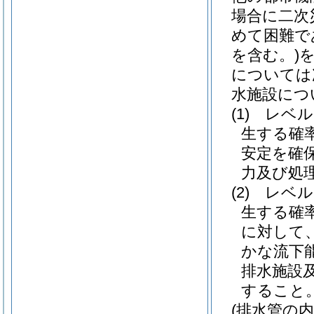
場合に二次
めて困難で
を含む。)
については
水施設につ
(1)
レベル
生する確
安定を確
力及び処
(2)
レベル
生する確
に対して
かな流下
排水施設
すること
(排水管の