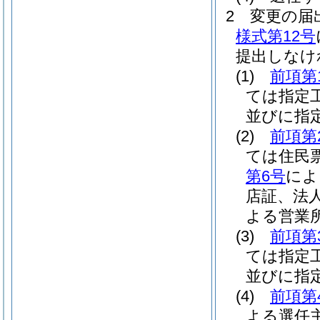
2
変更の届
様式第12号
提出しなけ
(1)
前項第
ては指定
並びに指
(2)
前項第
ては住民
第6号
によ
店証、法
よる営業
(3)
前項第
ては指定
並びに指
(4)
前項第
よる選任