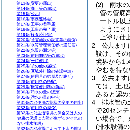
第13条
(変更の届出)
(2)
雨水の
第14条
(廃止等の届出)
管の管底
第15条
(公示)
第16条
(事務連絡会)
ートル以
第17条
(工事の着手届)
ようにさ
第18条
(工事の完了届)
第19条
(検査済証等)
上塗り仕
第20条
(除害施設の設置等の特例)
2
公共ます
第21条
(水質管理責任者の選任届)
第22条
(水質の測定等)
設け、その
第23条
(使用開始等の届出)
境界から1
第24条
(一時使用)
第25条
(その他の届出)
やむを得な
第26条
(区域外排除の確認申請)
第27条
(使用月の始期及び終期)
3
公共ます
第28条
(使用料の徴収)
ては、土地
第29条
(概算使用料の前納)
第30条
(汚水の量の認定)
あると認め
第31条
(汚水の量の申告)
4
排水管の
第31条の2
(使用の態様の変更の届出)
第32条
(使用料の減免)
で20セン
第32条の2
(生活環境の保全又は人の
い場合で、
健康の保護に支障が生ずるおそれの
ない排水施設)
(排水設備の
第32条の3
(地震によって下水の排除