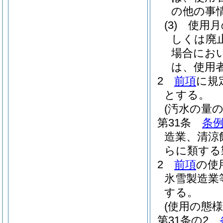
の他の事
(3)
使用月
しくは廃
場合にお
は、使用
2
前項
に規
とする。
(汚水の量の
第31条
条例
造業、清涼
らに類する
2
前項
の使
氷雪製造業
する。
(使用の態
第31条の2