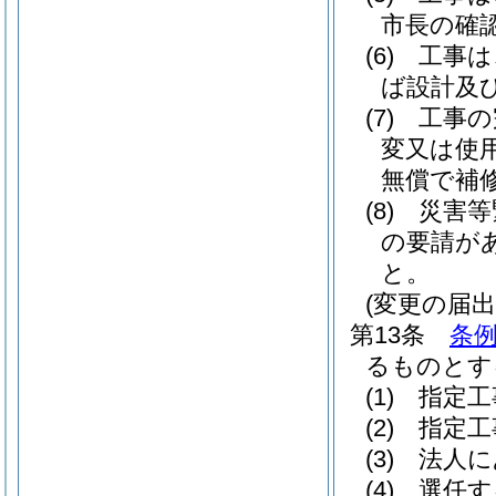
市長の確
(6)
工事は
ば設計及
(7)
工事の
変又は使
無償で補
(8)
災害等
の要請が
と。
(変更の届出
第13条
条例
るものとす
(1)
指定工
(2)
指定工
(3)
法人に
(4)
選任す