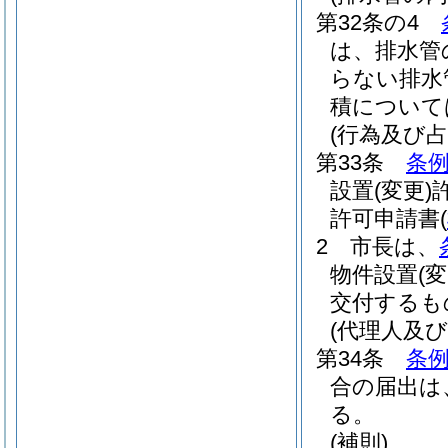
第32条の4
は、排水管
らない排水
積について
(行為及び占
第33条
条例
設置
(変更)
許可申請書
(
2
市長は、
物件設置
(変
交付するも
(代理人及び
第34条
条例
合の届出は
る。
(補則)