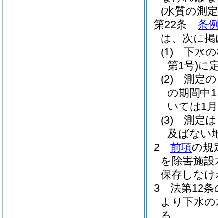
(水質の測定
第22条
条例
は、次に掲
(1)
下水の
第1号)
に
(2)
測定の
の期間中
いては1
(3)
測定は
及ばない
2
前項
の規
を除害施設
保存しなけ
3
法第12
より下水の
る。