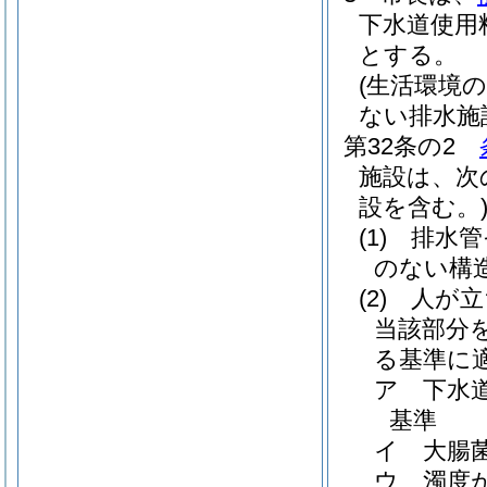
下水道使用
とする。
(生活環境
ない排水施
第32条の2
施設は、次
設を含む。
(1)
排水管
のない構
(2)
人が立
当該部分
る基準に
ア
下水
基準
イ
大腸
ウ
濁度