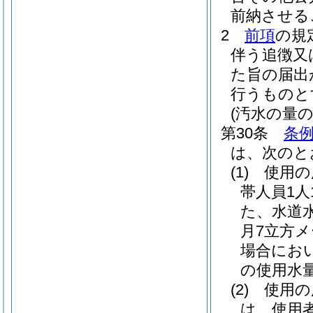
前納させる
2
前項
の規
伴う追徴又
た旨の届出
行うものと
(汚水の量の
第30条
条例
は、次のと
(1)
使用の
帯人員1
た、水道
月7立方
場合にお
の使用水
(2)
使用の
は、使用