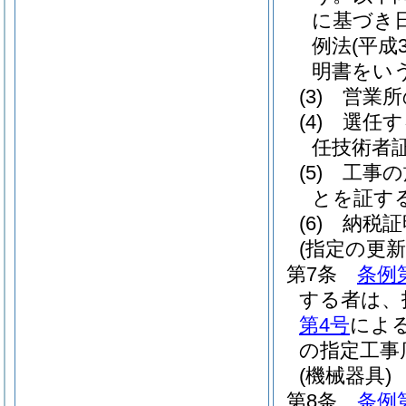
に基づき
例法
(平成
明書をい
(3)
営業所
(4)
選任す
任技術者
(5)
工事の
とを証す
(6)
納税証
(指定の更新
第7条
条例
する者は、
第4号
によ
の指定工事
(機械器具)
第8条
条例