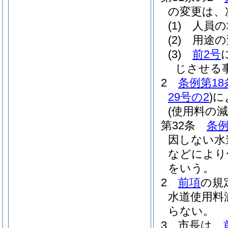
の変更は、
(1)
人員の
(2)
用途の
(3)
前2号
じさせる
2
条例第18
29号の2
)
に
(使用料の減
第32条
条例
因しない水
などにより
をいう。
2
前項
の規
水道使用料
らない。
3
市長は、