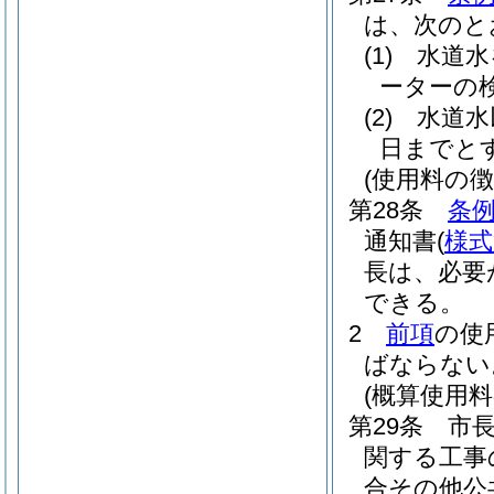
は、次のと
(1)
水道水
ーターの
(2)
水道水
日までと
(使用料の徴
第28条
条例
通知書
(
様式
長は、必要
できる。
2
前項
の使
ばならない
(概算使用料
第29条
市
関する工事
合その他公