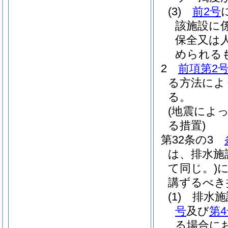
(3)
前2号
該施設に
保全又は
められる
2
前項第2
る方法によ
る。
(地震によ
る措置)
第32条の3
は、排水施
て同じ。)
講ずるべき
(1)
排水施
号
及び
第
る場合に