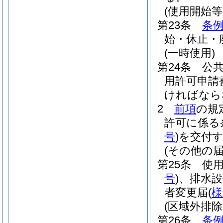
(使用開始等
第23条
条例
始・休止・
(一時使用)
第24条
公
用許可申請
ければなら
2
前項
の規
許可に係る
号
)
を交付
(その他の届
第25条
使
号
)
、排水
者変更届
(
様
(区域外排除
第26条
条例