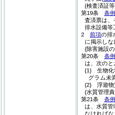
(検査済証等
第19条
条例
査済票は、
排水設備等
2
前項
の排
に掲示しな
(除害施設
第20条
条例
は、次のと
(1)
生物化
グラム未
(2)
浮遊物
(水質管理
第21条
条例
は、水質管
なければな