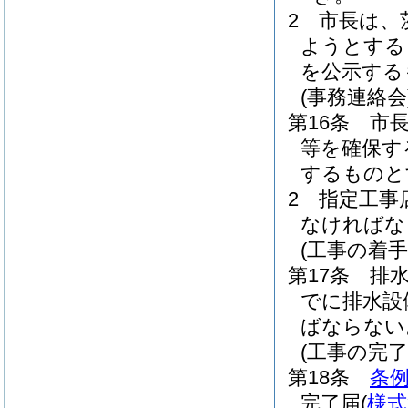
2
市長は、
ようとする
を公示する
(事務連絡会
第16条
市
等を確保す
するものと
2
指定工事
なければな
(工事の着手
第17条
排
でに排水設
ばならない
(工事の完了
第18条
条例
完了届
(
様式