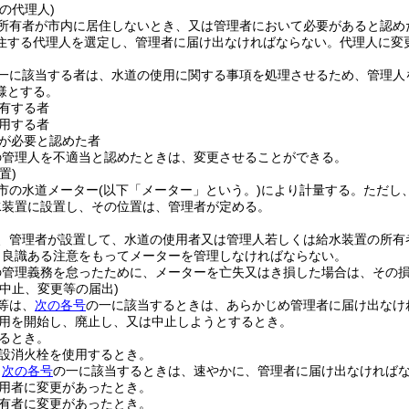
の代理人)
所有者が市内に居住しないとき、又は管理者において必要があると認め
住する代理人を選定し、管理者に届け出なければならない。
代理人に変
一に該当する者は、水道の使用に関する事項を処理させるため、管理人
様とする。
有する者
用する者
が必要と認めた者
の管理人を不適当と認めたときは、変更させることができる。
置)
市の水道メーター
(以下「メーター」という。)
により計量する。
ただし
水装置に設置し、その位置は、管理者が定める。
、管理者が設置して、水道の使用者又は管理人若しくは給水装置の所有
、良識ある注意をもってメーターを管理しなければならない。
の管理義務を怠ったために、メーターを亡失又はき損した場合は、その
中止、変更等の届出)
等は、
次の各号
の一に該当するときは、あらかじめ管理者に届け出なけ
用を開始し、廃止し、又は中止しようとするとき。
るとき。
設消火栓を使用するとき。
、
次の各号
の一に該当するときは、速やかに、管理者に届け出なければ
用者に変更があったとき。
有者に変更があったとき。