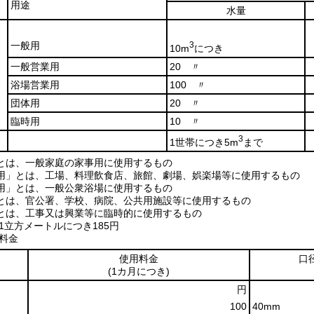
用途
水量
一般用
3
10m
につき
一般営業用
20 〃
浴場営業用
100 〃
団体用
20 〃
臨時用
10 〃
3
1世帯につき5m
まで
とは、一般家庭の家事用に使用するもの
用」とは、工場、料理飲食店、旅館、劇場、娯楽場等に使用するもの
用」とは、一般公衆浴場に使用するもの
とは、官公署、学校、病院、公共用施設等に使用するもの
とは、工事又は興業等に臨時的に使用するもの
1立方メートルにつき185円
料金
使用料金
口
(1カ月につき)
円
100
40mm