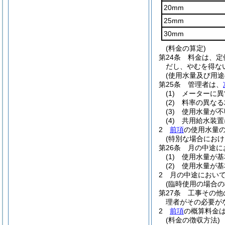
20mm
25mm
30mm
(料金の算定)
第24条
料金は、定
だし、やむを得な
(使用水量及び用途
第25条
管理者は、
(1)
メーターに異
(2)
料率の異なる
(3)
使用水量が不
(4)
共用給水装置
2
前項
の使用水量
(特別な場合におけ
第26条
月の中途に
(1)
使用水量が基
(2)
使用水量が基
2
月の中途におい
(臨時使用の場合の
第27条
工事その他
理者がその必要が
2
前項
の概算料金
(料金の徴収方法)