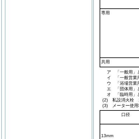
専用
共用
ア
「一般用」
イ
「一般営業
ウ
「浴場営業
エ
「団体用」
オ
「臨時用」
(2)
私設消火栓 
(3)
メーター使用
口径
13mm