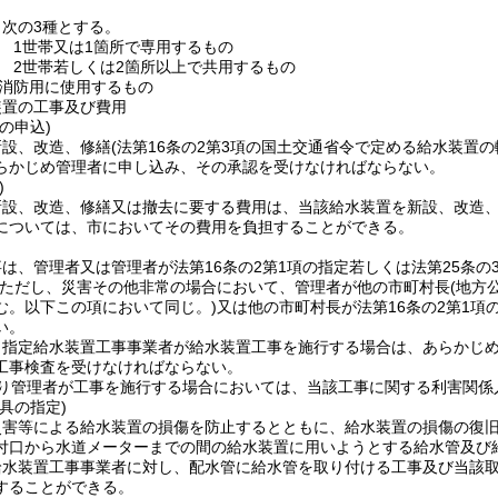
次の3種とする。
 1世帯又は1箇所で専用するもの
 2世帯若しくは2箇所以上で共用するもの
消防用に使用するもの
装置の工事及び費用
の申込)
新設、改造、修繕
(法第16条の2第3項の国土交通省令で定める給水装置の
らかじめ管理者に申し込み、その承認を受けなければならない。
)
新設、改造、修繕又は撤去に要する費用は、当該給水装置を新設、改造
については、市においてその費用を負担することができる。
は、管理者又は管理者が法第16条の2第1項の指定若しくは法第25条の
ただし、災害その他非常の場合において、管理者が他の市町村長
(地方
む。以下この項において同じ。)
又は他の市町村長が法第16条の2第1
い。
り指定給水装置工事事業者が給水装置工事を施行する場合は、あらかじ
工事検査を受けなければならない。
り管理者が工事を施行する場合においては、当該工事に関する利害関係
具の指定)
災害等による給水装置の損傷を防止するとともに、給水装置の損傷の復
付口から水道メーターまでの間の給水装置に用いようとする給水管及び
給水装置工事事業者に対し、配水管に給水管を取り付ける工事及び当該
することができる。