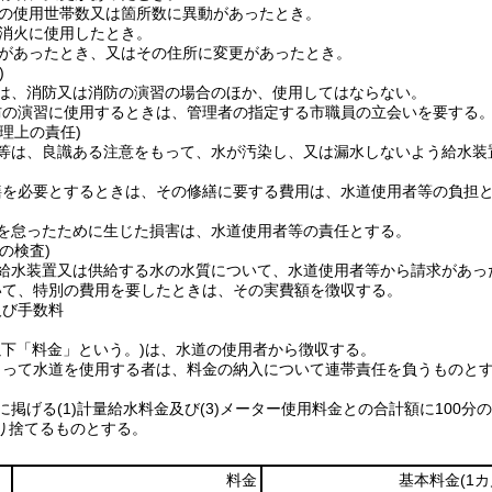
の使用世帯数又は箇所数に異動があったとき。
消火に使用したとき。
があったとき、又はその住所に変更があったとき。
)
は、消防又は消防の演習の場合のほか、使用してはならない。
防の演習に使用するときは、管理者の指定する市職員の立会いを要する
理上の責任)
等は、良識ある注意をもって、水が汚染し、又は漏水しないよう給水装
繕を必要とするときは、その修繕に要する費用は、水道使用者等の負担
を怠ったために生じた損害は、水道使用者等の責任とする。
の検査)
給水装置又は供給する水の水質について、水道使用者等から請求があっ
いて、特別の費用を要したときは、その実費額を徴収する。
及び手数料
以下「料金」という。)
は、水道の使用者から徴収する。
よって水道を使用する者は、料金の納入について連帯責任を負うものと
に掲げる
(1)
計量給水料金及び
(3)
メーター使用料金との合計額に100分の
り捨てるものとする。
料金
基本料金
(1