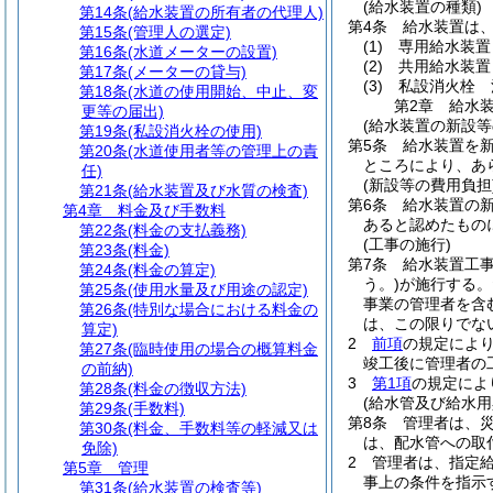
(給水装置の種類)
第14条
(給水装置の所有者の代理人)
第4条
給水装置は、
第15条
(管理人の選定)
(1)
専用給水装置
第16条
(水道メーターの設置)
(2)
共用給水装置
第17条
(メーターの貸与)
(3)
私設消火栓 
第18条
(水道の使用開始、中止、変
第2章
給水
更等の届出)
(給水装置の新設等
第19条
(私設消火栓の使用)
第5条
給水装置を
第20条
(水道使用者等の管理上の責
ところにより、あ
任)
(新設等の費用負担
第21条
(給水装置及び水質の検査)
第6条
給水装置の
第4章
料金及び手数料
あると認めたもの
第22条
(料金の支払義務)
(工事の施行)
第23条
(料金)
第7条
給水装置工事
第24条
(料金の算定)
う。)
が施行する。
第25条
(使用水量及び用途の認定)
事業の管理者を含
第26条
(特別な場合における料金の
は、この限りでな
算定)
2
前項
の規定によ
第27条
(臨時使用の場合の概算料金
竣工後に管理者の
の前納)
3
第1項
の規定によ
第28条
(料金の徴収方法)
(給水管及び給水用
第29条
(手数料)
第8条
管理者は、
第30条
(料金、手数料等の軽減又は
は、配水管への取
免除)
2
管理者は、指定
第5章
管理
事上の条件を指示
第31条
(給水装置の検査等)