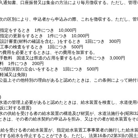
入通知書、口座振替又は集金の方法により毎月徴収する。
ただし、管理
次の区別により、申込者から申込みの際、これを徴収する。
ただし、管
指定をするとき 1件につき 10,000円
指定の更新をするとき 1件につき 10,000円
設計審査
(材料の確認を含む。)
をするとき 1回につき 300円
工事の検査をするとき 1回につき 500円
の費用を必要とするときは、その費用を加算する。
手数料 国道又は県道の占用を要するもの 1件につき 3,000円
料 1件につき 200円
の消防演習の立会いをするとき 1回につき 500円
軽減又は免除)
公益上その他特別の理由があると認めたときは、この条例によって納付
)
水道の管理上必要があると認めたときは、給水装置を検査し、水道使用
反に対する措置)
水の供給を受ける者の給水装置の構造及び材質が、水道法施行令
(昭和3
ときは、その者の給水契約の申込みを拒み、又はその者が給水装置をそ
供給を受ける者の給水装置が、指定給水装置工事事業者の施行した給水
対する給水を停止することができる。
ただし、法第16条の2第3項の国