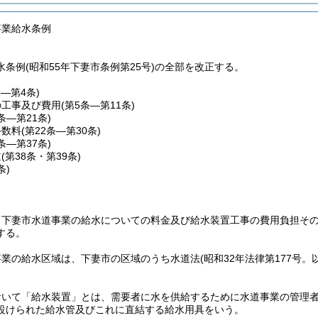
事業給水条例
条例(昭和55年下妻市条例第25号)の全部を改正する。
条―第4条)
の工事及び費用
(第5条―第11条)
2条―第21条)
手数料
(第22条―第30条)
1条―第37条)
道
(第38条・第39条)
条)
、下妻市水道事業の給水についての料金及び給水装置工事の費用負担そ
する。
事業の給水区域は、下妻市の区域のうち水道法
(昭和32年法律第177号
おいて「給水装置」とは、需要者に水を供給するために水道事業の管理
設けられた給水管及びこれに直結する給水用具をいう。