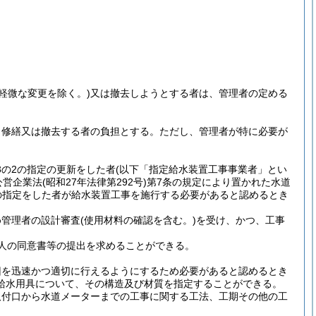
軽微な変更を除く。)
又は撤去しようとする者は、管理者の定める
、修繕又は撤去する者の負担とする。
ただし、管理者が特に必要が
3の2の指定の更新をした者
(以下「指定給水装置工事事業者」とい
公営企業法
(昭和27年法律第292号)
第7条の規定により置かれた水道
項の指定をした者が給水装置工事を施行する必要があると認めるとき
め管理者の設計審査
(使用材料の確認を含む。)
を受け、かつ、工事
人の同意書等の提出を求めることができる。
旧を迅速かつ適切に行えるようにするため必要があると認めるとき
給水用具について、その構造及び材質を指定することができる。
取付口から水道メーターまでの工事に関する工法、工期その他の工