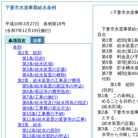
下妻市水道事業給水条例
○下妻市水道
平成10年3月27日 条例第18号
下妻市水道事業給水
(令和7年12月19日施行)
目次
第1章
総則
(第1
条項目次
沿革
第2章
給水装置
本則
第3章
給水
(第1
第1章
総則
第4章
料金及び
第1条
(目的)
第5章
管理
(第3
第2条
(給水区域)
第6章
貯水槽水
第3条
(給水装置の定義)
第7章
補則
(第40
第4条
(給水装置の種類)
付則
第2章
給水装置の工事及び費用
第1章
総則
第5条
(給水装置の新設等の申込)
(目的)
第6条
(新設等の費用負担)
第1条
この条例は
第7条
(工事の施行)
めることを目的と
第8条
(給水管及び給水用具の指定)
(給水区域)
第9条
(工事費の算出方法)
第2条
下妻市水道
第10条
(工事費の予納)
とする。
第11条
(給水装置の変更等の工事)
(給水装置の定義)
第3章
給水
第3条
この条例に
第12条
(給水の原則)
水管から分岐して
第13条
(給水契約の申込)