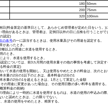
180
50mm
200
75mm
320
100mm
例日
(料金算定の基準日として、あらかじめ管理者が定めた日をいう。)
い理由があるときは、管理者は、定例日以外の日に点検を行うことがで
の認定)
次の各号
の一に該当するときは、使用水量及びその用途を認定する。
常があったとき。
2種以上の用途に水道を使用するとき。
明のとき。
により、水道を使用するとき。
の認定については、前3カ月間の使用水量その他の事情を考慮して決定す
る料金の算定)
おいて水道の使用を開始し、又は使用をやめたときの料金は、次のとお
本水量の2分の1以下のときは、基本料金の2分の1
本水量の2分の1を超えるときは、1月として算定した金額
てその用途に変更があった場合は、その使用日数の多い料率を適用する
概算料金の前納)
の理由により一時的に水道を使用するものは、水道の使用の申込みの際
ないと認めたときは、この限りでない。
は、水道の使用をやめたとき、精算する。