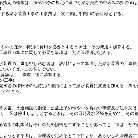
る指定の権限は、法第16条の規定に基づく給水契約の申込みの拒否又
)
行する給水装置工事の工事費は、次に掲げる費用の合計額とする。
るもののほか、特別の費用を必要とするときは、その費用を加算する。
工事費の算出に関して必要な事項は、別に管理者が定める。
水装置の工事を申し込む者は、設計によって算出した給水装置の工事費
については、この限りでない。
概算額は、工事竣工後に清算する。
の工事)
配水管の移転その他特別の理由によって給水装置に変更を加える工事を
とができる。
常災害、水道施設の損傷、公益上その他やむを得ない事情及び法令又は
限し、又は停止しようとするときは、その日時及び区域を定めて、その
る給水の制限又は停止のため損害を生ずることがあっても、市は、その
しようとする者は、管理者が定めるところにより、あらかじめ管理者に