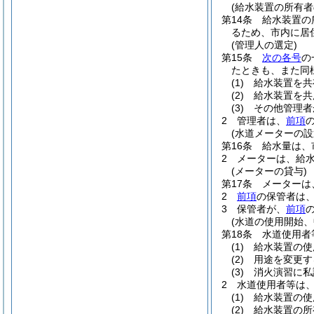
(給水装置の所有者
第14条
給水装置の
るため、市内に居
(管理人の選定)
第15条
次の各号
の
たときも、また同
(1)
給水装置を共
(2)
給水装置を共
(3)
その他管理者
2
管理者は、
前項
(水道メーターの設
第16条
給水量は、
2
メーターは、給
(メーターの貸与)
第17条
メーターは
2
前項
の保管者は
3
保管者が、
前項
(水道の使用開始、
第18条
水道使用者
(1)
給水装置の使
(2)
用途を変更す
(3)
消火演習に私
2
水道使用者等は
(1)
給水装置の使
(2)
給水装置の所