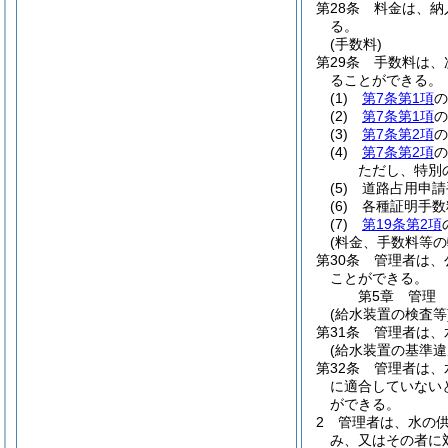
第28条
料金は、納
る。
(手数料)
第29条
手数料は、
ることができる。
(1)
第7条第1項
の
(2)
第7条第1項
の
(3)
第7条第2項
の
(4)
第7条第2項
の
ただし、特別
(5)
道路占用申請
(6)
各種証明手数
(7)
第19条第2項
(料金、手数料等の
第30条
管理者は、
ことができる。
第5章
管理
(給水装置の検査等
第31条
管理者は、
(給水装置の基準違
第32条
管理者は、
に適合していない
ができる。
2
管理者は、水の
み、又はその者に