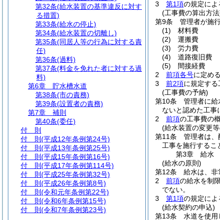
3
第1項
の規定によ
第32条
(給水装置の基準違反に対す
(工事費の算出方法
る措置)
第9条
管理者が施
第33条
(給水の停止)
(1)
材料費
第34条
(給水装置の切離し)
(2)
運搬費
第35条
(同居人等の行為に対する責
(3)
労力費
任)
(4)
道路復旧費
第36条
(過料)
(5)
間接経費
第37条
(料金を免れた者に対する過
2
前項各号
に定め
料)
3
前2項
に規定する
第6章
貯水槽水道
(工事費の予納)
第38条
(市の責務)
第10条
管理者に給
第39条
(設置者の責務)
ないと認めた工事
第7章
補則
2
前項
の工事費の
第40条
(委任)
(給水装置の変更等
付 則
第11条
管理者は、
付 則
(平成12年条例第24号)
工事を施行するこ
付 則
(平成13年条例第25号)
第3章
給水
付 則
(平成15年条例第16号)
(給水の原則)
付 則
(平成17年条例第114号)
第12条
給水は、非
付 則
(平成25年条例第32号)
2
前項
の給水を制
付 則
(平成26年条例第8号)
でない。
付 則
(令和元年条例第22号)
3
第1項
の規定によ
付 則
(令和6年条例第15号)
(給水契約の申込)
付 則
(令和7年条例第23号)
第13条
水道を使用