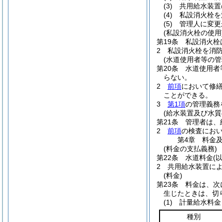
(3)
共用給水装置
(4)
私設消火栓を
(5)
管理人に変更
(私設消火栓の使用
第19条
私設消火栓
2
私設消火栓を消
(水道使用者等の管
第20条
水道使用者
らない。
2
前項
において修
ことができる。
3
第1項
の管理義務
(給水装置及び水質
第21条
管理者は、
2
前項
の検査にお
第4章
料金
(料金の支払義務)
第22条
水道料金
(
2
共用給水装置に
(料金)
第23条
料金は、次
生じたときは、切
(1)
計量給水料金
種別