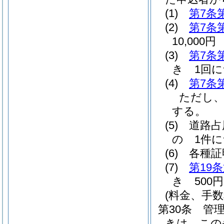
(1)
第7条
(2)
第7条
10,000円
(3)
第7条
き 1回に
(4)
第7条
ただし
する。
(5)
道路占
の 1件に
(6)
各種証
(7)
第19
き 500円
(料金、手
第30条
管
きは、この