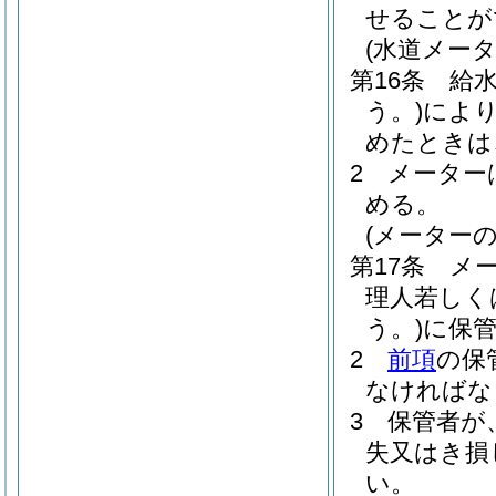
せることが
(水道メータ
第16条
給
う。)
によ
めたときは
2
メーター
める。
(メーターの
第17条
メ
理人若しく
う。)
に保
2
前項
の保
なければな
3
保管者が
失又はき損
い。