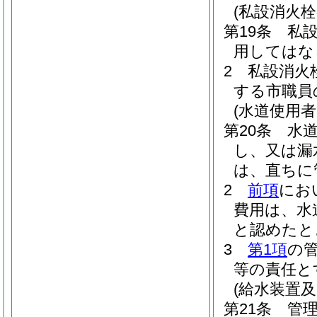
(私設消火栓
第19条
私
用してはな
2
私設消火
する市職員
(水道使用
第20条
水
し、又は漏
は、直ちに
2
前項
にお
費用は、水
と認めたと
3
第1項
の
等の責任と
(給水装置
第21条
管