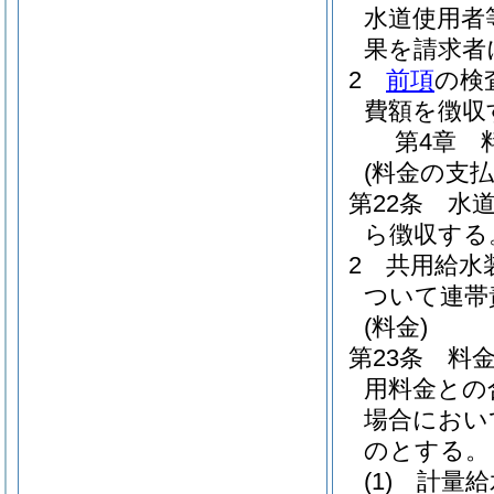
水道使用者
果を請求者
2
前項
の検
費額を徴収
第4章
(料金の支払
第22条
水
ら徴収する
2
共用給水
ついて連帯
(料金)
第23条
料
用料金との
場合におい
のとする。
(1)
計量給