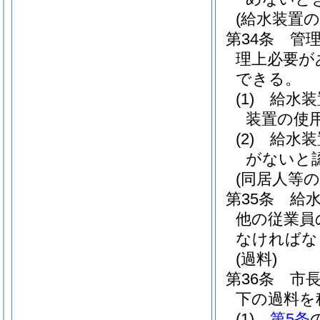
(給水装置の
第34条
管
理上必要が
できる。
(1)
給水装
装置の使
(2)
給水装
がないと
(同居人等
第35条
給
他の従業員
なければな
(過料)
第36条
市
下の過料を
(1)
第5条