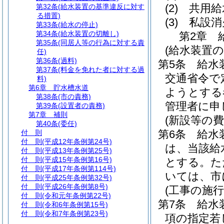
(2)
共用給
第32条
(給水装置の基準違反に対す
る措置)
(3)
私設消
第33条
(給水の停止)
第34条
(給水装置の切離し)
第2章
第35条
(同居人等の行為に対する責
(給水装置
任)
第36条
(過料)
第5条
給水
第37条
(料金を免れた者に対する過
交通省令で
料)
第6章
貯水槽水道
ようとする
第38条
(市の責務)
管理者に申
第39条
(設置者の責務)
第7章
補則
(新設等の費
第40条
(委任)
第6条
給水
付 則
付 則
(平成12年条例第24号)
は、当該給
付 則
(平成13年条例第25号)
付 則
(平成15年条例第16号)
とする。
た
付 則
(平成17年条例第114号)
いては、市
付 則
(平成25年条例第32号)
付 則
(平成26年条例第8号)
(工事の施行
付 則
(令和元年条例第22号)
第7条
給水
付 則
(令和6年条例第15号)
付 則
(令和7年条例第23号)
項の指定若