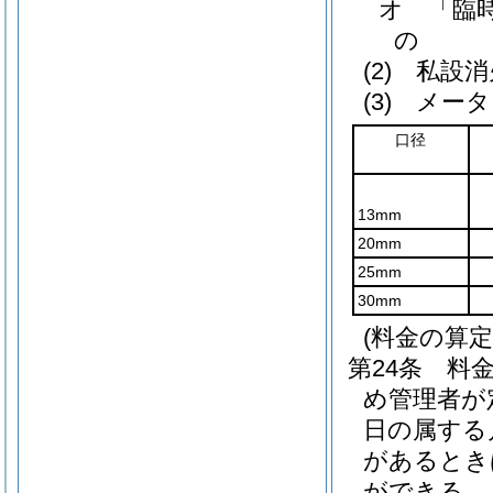
オ
「臨
の
(2)
私設消
(3)
メータ
口径
13mm
20mm
25mm
30mm
(料金の算定
第24条
料
め管理者が
日の属する
があるとき
ができる。