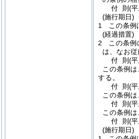
付
則
(
(施行期日)
1
この条例
(経過措置)
2
この条例
は、なお従
付
則
(
この条例は
する。
付
則
(
この条例は
付
則
(
この条例は
付
則
(
(施行期日)
1
この条例