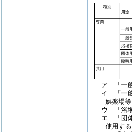
種別
用途
専用
一般
一般
浴場
団体
臨時
共用
ア
「一
イ
「一
娯楽場等
ウ
「浴
エ
「団
使用す