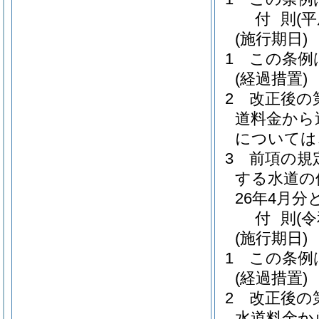
付
則
(
(施行期日)
1
この条例
(経過措置)
2
改正後の
道料金から
については
3
前項の規
する水道の
26年4月
付
則
(
(施行期日)
1
この条例
(経過措置)
2
改正後の
水道料金か