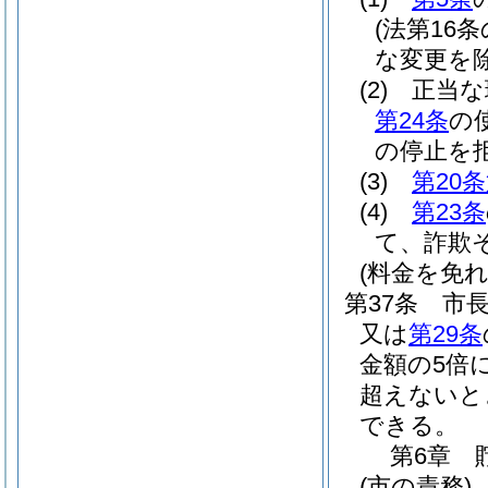
(法第16
な変更を除
(2)
正当な
第24条
の
の停止を
(3)
第20
(4)
第23条
て、詐欺
(料金を免
第37条
市
又は
第29条
金額の5倍
超えないと
できる。
第6章
(市の責務)