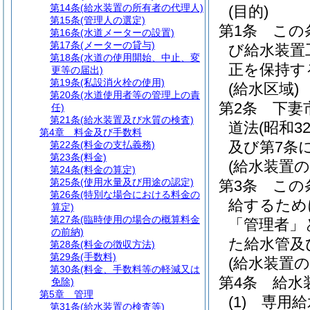
第14条
(給水装置の所有者の代理人)
(目的)
第15条
(管理人の選定)
第1条
この
第16条
(水道メーターの設置)
第17条
(メーターの貸与)
び給水装置
第18条
(水道の使用開始、中止、変
正を保持す
更等の届出)
第19条
(私設消火栓の使用)
(給水区域)
第20条
(水道使用者等の管理上の責
第2条
下妻
任)
第21条
(給水装置及び水質の検査)
道法
(昭和
第4章
料金及び手数料
及び第7条
第22条
(料金の支払義務)
第23条
(料金)
(給水装置の
第24条
(料金の算定)
第25条
(使用水量及び用途の認定)
第3条
この
第26条
(特別な場合における料金の
給するため
算定)
第27条
(臨時使用の場合の概算料金
「管理者」
の前納)
た給水管及
第28条
(料金の徴収方法)
第29条
(手数料)
(給水装置の
第30条
(料金、手数料等の軽減又は
第4条
給水
免除)
第5章
管理
(1)
専用給
第31条
(給水装置の検査等)