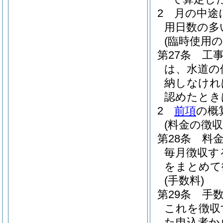
2
月の中途
用日数の多
(臨時使用
第27条
工
は、水道の
納しなけれ
認めたとき
2
前項
の概
(料金の徴収
第28条
料
毎月徴収す
をまとめて
(手数料)
第29条
手
これを徴収
た申込者か