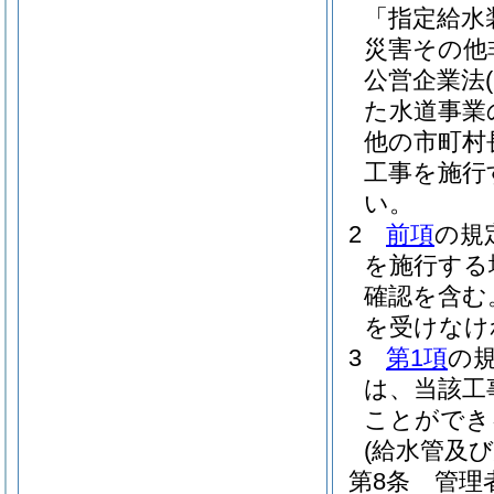
「指定給水
災害その他
公営企業法
た水道事業
他の市町村
工事を施行
い。
2
前項
の規
を施行する
確認を含む
を受けなけ
3
第1項
の
は、当該工
ことができ
(給水管及
第8条
管理