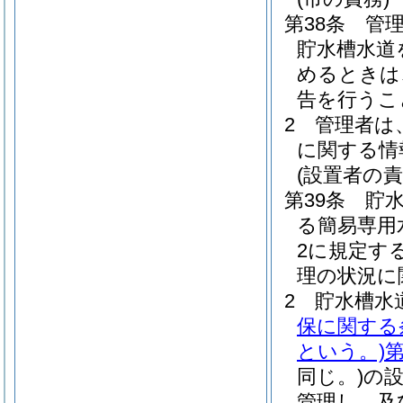
第38条
管
貯水槽水道
めるときは
告を行うこ
2
管理者は
に関する情
(設置者の責
第39条
貯
る簡易専用
2に規定す
理の状況に
2
貯水槽水
保に関する
という。)
第
同じ。)
の
管理し、及