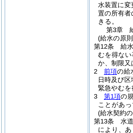
水装置に変
置の所有者
きる。
第3章
(給水の原則
第12条
給
むを得ない
か、制限又
2
前項
の給
日時及び区
緊急やむを
3
第1項
の
ことがあっ
(給水契約の
第13条
水
により、あ