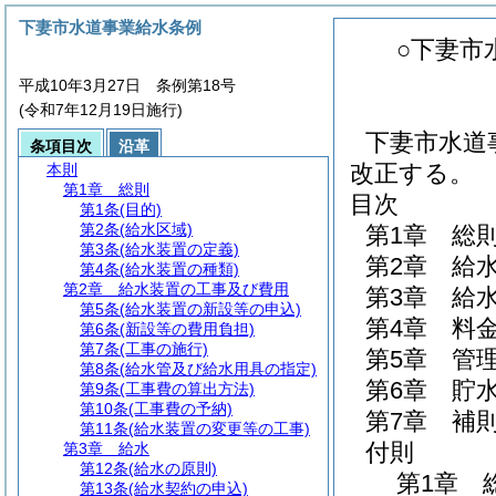
下妻市水道事業給水条例
○下妻市
平成10年3月27日 条例第18号
(令和7年12月19日施行)
下妻市水道
条項目次
沿革
改正する。
本則
第1章
総則
目次
第1条
(目的)
第2条
(給水区域)
第1章
総
第3条
(給水装置の定義)
第2章
給
第4条
(給水装置の種類)
第2章
給水装置の工事及び費用
第3章
給
第5条
(給水装置の新設等の申込)
第4章
料
第6条
(新設等の費用負担)
第7条
(工事の施行)
第5章
管
第8条
(給水管及び給水用具の指定)
第6章
貯
第9条
(工事費の算出方法)
第10条
(工事費の予納)
第7章
補
第11条
(給水装置の変更等の工事)
付則
第3章
給水
第12条
(給水の原則)
第1章
第13条
(給水契約の申込)