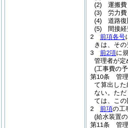
(2)
運搬費
(3)
労力費
(4)
道路復
(5)
間接経
2
前項各号
きは、その
3
前2項
に
管理者が定
(工事費の予
第10条
管
て算出した
ない。
ただ
ては、この
2
前項
の工
(給水装置
第11条
管