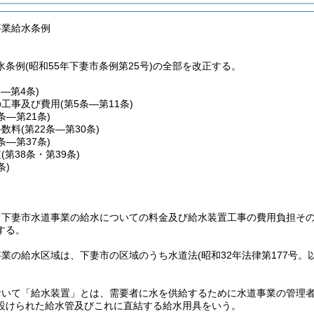
事業給水条例
条例(昭和55年下妻市条例第25号)の全部を改正する。
条―第4条)
の工事及び費用
(第5条―第11条)
2条―第21条)
手数料
(第22条―第30条)
1条―第37条)
道
(第38条・第39条)
条)
、下妻市水道事業の給水についての料金及び給水装置工事の費用負担そ
する。
事業の給水区域は、下妻市の区域のうち水道法
(昭和32年法律第177号
おいて「給水装置」とは、需要者に水を供給するために水道事業の管理
設けられた給水管及びこれに直結する給水用具をいう。