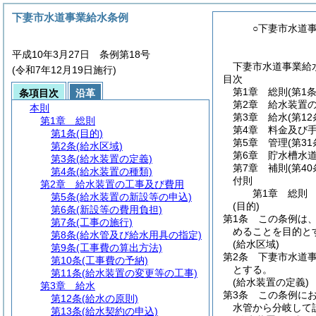
下妻市水道事業給水条例
○下妻市水道
平成10年3月27日 条例第18号
下妻市水道事業給水
(令和7年12月19日施行)
目次
第1章
総則
(第1
条項目次
沿革
第2章
給水装置
本則
第3章
給水
(第1
第1章
総則
第4章
料金及び
第1条
(目的)
第5章
管理
(第3
第2条
(給水区域)
第6章
貯水槽水
第3条
(給水装置の定義)
第7章
補則
(第40
第4条
(給水装置の種類)
付則
第2章
給水装置の工事及び費用
第1章
総則
第5条
(給水装置の新設等の申込)
(目的)
第6条
(新設等の費用負担)
第1条
この条例は
第7条
(工事の施行)
めることを目的と
第8条
(給水管及び給水用具の指定)
(給水区域)
第9条
(工事費の算出方法)
第2条
下妻市水道
第10条
(工事費の予納)
とする。
第11条
(給水装置の変更等の工事)
(給水装置の定義)
第3章
給水
第3条
この条例に
第12条
(給水の原則)
水管から分岐して
第13条
(給水契約の申込)