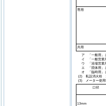
専用
共用
ア
「一般用」
イ
「一般営業
ウ
「浴場営業
エ
「団体用」
オ
「臨時用」
(2)
私設消火栓 
(3)
メーター使用
口径
13mm