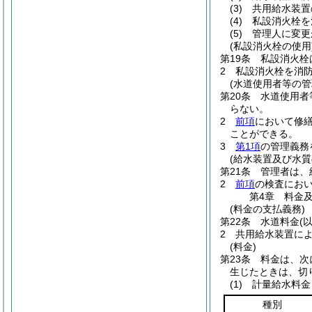
(3)
共用給水装置
(4)
私設消火栓を
(5)
管理人に変更
(私設消火栓の使用
第19条
私設消火栓
2
私設消火栓を消
(水道使用者等の管
第20条
水道使用者
らない。
2
前項
において修
ことができる。
3
第1項
の管理義務
(給水装置及び水質
第21条
管理者は、
2
前項
の検査にお
第4章
料金
(料金の支払義務)
第22条
水道料金
(
2
共用給水装置に
(料金)
第23条
料金は、次
生じたときは、切
(1)
計量給水料金
種別