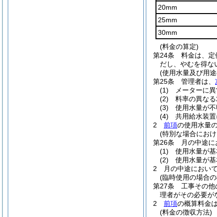
20mm
25mm
30mm
(料金の算定)
第24条
料金は、定
だし、やむを得な
(使用水量及び用途
第25条
管理者は、
(1)
メーターに異
(2)
料率の異なる
(3)
使用水量が不
(4)
共用給水装置
2
前項
の使用水量
(特別な場合におけ
第26条
月の中途に
(1)
使用水量が基
(2)
使用水量が基
2
月の中途におい
(臨時使用の場合の
第27条
工事その他
理者がその必要が
2
前項
の概算料金
(料金の徴収方法)