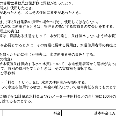
の使用世帯数又は箇所数に異動があったとき。
消火に使用したとき。
があったとき、又はその住所に変更があったとき。
)
は、消防又は消防の演習の場合のほか、使用してはならない。
防の演習に使用するときは、管理者の指定する市職員の立会いを要する
理上の責任)
等は、良識ある注意をもって、水が汚染し、又は漏水しないよう給水装
繕を必要とするときは、その修繕に要する費用は、水道使用者等の負担
を怠ったために生じた損害は、水道使用者等の責任とする。
の検査)
給水装置又は供給する水の水質について、水道使用者等から請求があっ
いて、特別の費用を要したときは、その実費額を徴収する。
及び手数料
以下「料金」という。)
は、水道の使用者から徴収する。
よって水道を使用する者は、料金の納入について連帯責任を負うものと
に掲げる
(1)
計量給水料金及び
(3)
メーター使用料金との合計額に100分の
り捨てるものとする。
料金
基本料金
(1