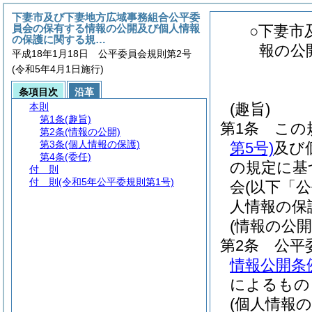
下妻市及び下妻地方広域事務組合公平委
員会の保有する情報の公開及び個人情報
○下妻市
の保護に関する規…
報の公
平成18年1月18日 公平委員会規則第2号
(令和5年4月1日施行)
条項目次
沿革
(趣旨)
本則
第1条
(趣旨)
第1条
この
第2条
(情報の公開)
第3条
(個人情報の保護)
第5号)
及び
第4条
(委任)
の規定に基
付 則
付 則
(令和5年公平委規則第1号)
会
(以下「
人情報の保
(情報の公開
第2条
公平
情報公開条
によるもの
(個人情報の