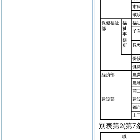
市
環
保健福祉
福
福
部
祉
子
事
務
長
所
保
健
経済部
農
農
商
建設部
建
都
上
別表第2
(第7
職