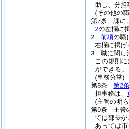
助し、分担
(その他の職
第7条
課に
2
の左欄に
2
前項
の職
右欄に掲げ
3
職に関し
この規則に
ができる。
(事務分掌)
第8条
第2
担事務は、
(主管の明
第9条
主管
ては部長が
あっては市