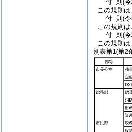
付
則
(
この規則は
付
則
(
この規則は
付
則
(
この規則は
別表第1
(第2
部等
市長公室
秘
企
DX
総務部
総
消
財
資
市民部
税
収