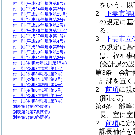
付 則
(平成23年規則第8号)
をいう。以
付 則
(平成24年規則第2号)
2
下妻市福
付 則
(平成24年規則第23号)
付 則
(平成25年規則第2号)
の規定に基
付 則
(平成26年規則第2号)
る。
付 則
(平成26年規則第12号)
付 則
(平成27年規則第1号)
3
下妻市立
付 則
(平成28年規則第4号)
の規定に基
付 則
(平成29年規則第5号)
付 則
(平成30年規則第2号)
は、福祉事
付 則
(平成31年規則第2号)
(会計課の設
付 則
(令和元年規則第18号)
付 則
(令和2年規則第1号)
第3条
会計
付 則
(令和3年規則第2号)
付 則
(令和4年規則第3号)
計課を置く
付 則
(令和5年規則第4号)
2
前項
に規
付 則
(令和6年規則第5号)
付 則
(令和7年規則第9号)
(部長等)
付 則
(令和8年規則第8号)
第4条
部等
別表第1
(第2条関係)
別表第2
(第7条関係)
長、室に室
別表第3
(第8条関係)
2
前項
に定
課長補佐を