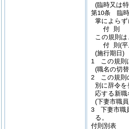
(臨時又は特
第10条
臨
掌によらず
付
則
この規則は
付
則
(
(施行期日)
1
この規則
(職名の切替
2
この規則
別に辞令を
応する新職
(下妻市職
3
下妻市職
る。
付則別表