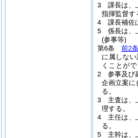
3
課長は、
指揮監督す
4
課長補佐
5
係長は、
(参事等)
第6条
前2
に属しない
くことがで
2
参事及び
企画立案に
る。
3
主査は、
理する。
4
主任は、
る。
5
主幹は、