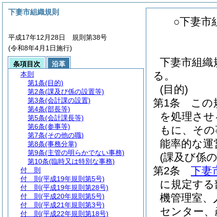
下妻市組織規則
○下妻市
平成17年12月28日 規則第38号
(令和8年4月1日施行)
下妻市組織
条項目次
沿革
る。
本則
第1条
(目的)
(目的)
第2条
(課及び係の設置等)
第3条
(会計課の設置)
第1条
この
第4条
(部長等)
を処理させ
第5条
(会計課長等)
第6条
(参事等)
もに、その
第7条
(その他の職)
能率的な運
第8条
(事務分掌)
第9条
(主管の明らかでない事務)
(課及び係の
第10条
(臨時又は特別な事務)
第2条
下妻
付 則
付 則
(平成19年規則第5号)
に規定する
付 則
(平成19年規則第28号)
機管理室、
付 則
(平成20年規則第5号)
付 則
(平成21年規則第3号)
センター、
付 則
(平成22年規則第18号)