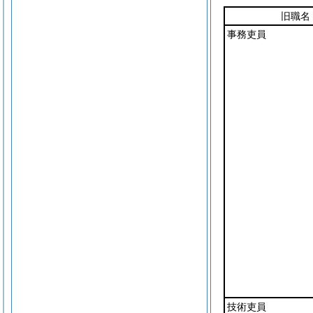
旧職名
事務吏員
技術吏員