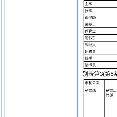
主事
技師
保健師
栄養士
保育士
運転手
調理員
用務員
技手
清掃員
別表第3
(第8
市長公室
秘書課
秘書広
聴係