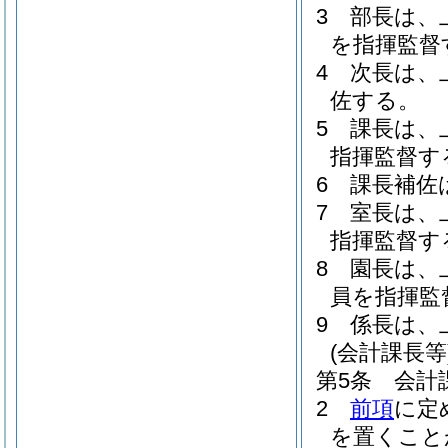
3
部長は、
を指揮監督
4
次長は、
佐する。
5
課長は、
指揮監督す
6
課長補佐
7
室長は、
指揮監督す
8
園長は、
員を指揮監
9
係長は、
(会計課長等
第5条
会計
2
前項
に定
を置くこと