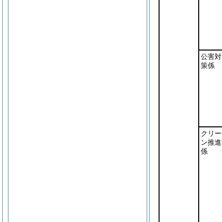
公害対
策係
クリー
ン推進
係